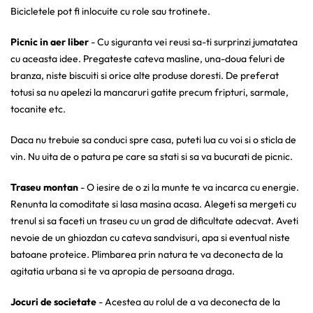
Bicicletele pot fi inlocuite cu role sau trotinete.
Picnic in aer liber
- Cu siguranta vei reusi sa-ti surprinzi jumatatea
cu aceasta idee. Pregateste cateva masline, una-doua feluri de
branza, niste biscuiti si orice alte produse doresti. De preferat
totusi sa nu apelezi la mancaruri gatite precum fripturi, sarmale,
tocanite etc.
Daca nu trebuie sa conduci spre casa, puteti lua cu voi si o sticla de
vin. Nu uita de o patura pe care sa stati si sa va bucurati de picnic.
Traseu montan
- O iesire de o zi la munte te va incarca cu energie.
Renunta la comoditate si lasa masina acasa. Alegeti sa mergeti cu
trenul si sa faceti un traseu cu un grad de dificultate adecvat. Aveti
nevoie de un ghiozdan cu cateva sandvisuri, apa si eventual niste
batoane proteice. Plimbarea prin natura te va deconecta de la
agitatia urbana si te va apropia de persoana draga.
Jocuri de societate
- Acestea au rolul de a va deconecta de la