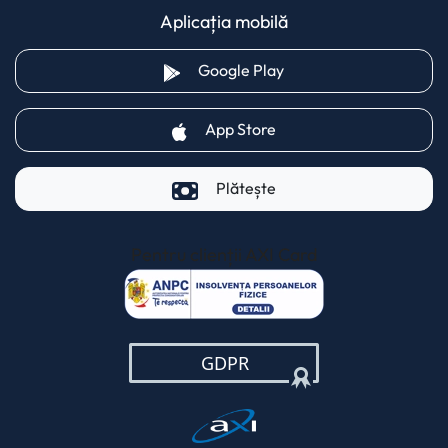
Aplicația mobilă
(opens in a new tab)
Google Play
(opens in a new tab)
App Store
Plătește
Pentru clienții AXI Card
(opens in a new t