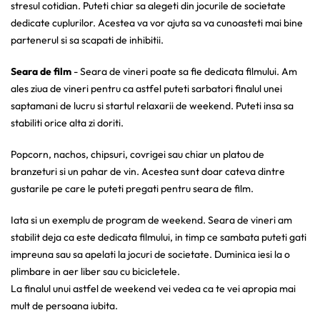
stresul cotidian. Puteti chiar sa alegeti din jocurile de societate
dedicate cuplurilor. Acestea va vor ajuta sa va cunoasteti mai bine
partenerul si sa scapati de inhibitii.
Seara de film
- Seara de vineri poate sa fie dedicata filmului. Am
ales ziua de vineri pentru ca astfel puteti sarbatori finalul unei
saptamani de lucru si startul relaxarii de weekend. Puteti insa sa
stabiliti orice alta zi doriti.
Popcorn, nachos, chipsuri, covrigei sau chiar un platou de
branzeturi si un pahar de vin. Acestea sunt doar cateva dintre
gustarile pe care le puteti pregati pentru seara de film.
Iata si un exemplu de program de weekend. Seara de vineri am
stabilit deja ca este dedicata filmului, in timp ce sambata puteti gati
impreuna sau sa apelati la jocuri de societate. Duminica iesi la o
plimbare in aer liber sau cu bicicletele.
La finalul unui astfel de weekend vei vedea ca te vei apropia mai
mult de persoana iubita.