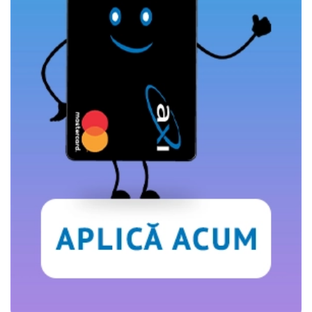
si pentru activitatea noastra de publicitate online.
Folosind site-ul fără a modifica setările referitoare la
cookie-uri înseamnă că sunteti de acord cu folosirea
acestora.
Află mai multe aici
.