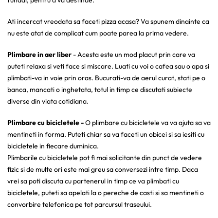
fundal, pentru a va destinde.
Ati incercat vreodata sa faceti pizza acasa? Va spunem dinainte ca
nu este atat de complicat cum poate parea la prima vedere.
Plimbare in aer liber
- Acesta este un mod placut prin care va
puteti relaxa si veti face si miscare. Luati cu voi o cafea sau o apa si
plimbati-va in voie prin oras. Bucurati-va de aerul curat, stati pe o
banca, mancati o inghetata, totul in timp ce discutati subiecte
diverse din viata cotidiana.
Plimbare cu bicicletele -
O plimbare cu bicicletele va va ajuta sa va
mentineti in forma. Puteti chiar sa va faceti un obicei si sa iesiti cu
bicicletele in fiecare duminica.
Plimbarile cu bicicletele pot fi mai solicitante din punct de vedere
fizic si de multe ori este mai greu sa conversezi intre timp. Daca
vrei sa poti discuta cu partenerul in timp ce va plimbati cu
bicicletele, puteti sa apelati la o pereche de casti si sa mentineti o
convorbire telefonica pe tot parcursul traseului.