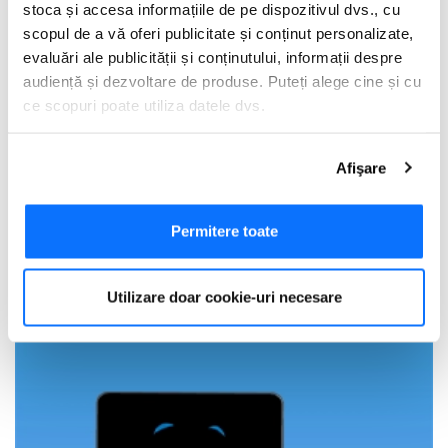
stoca și accesa informațiile de pe dispozitivul dvs., cu
scopul de a vă oferi publicitate și conținut personalizate,
evaluări ale publicității și conținutului, informații despre
audiență și dezvoltare de produse. Puteți alege cine și cu
ce scopuri poate utiliza datele dvs.
Dacă ne permiteți, am dori, de asemenea:
Afişare
Să colectăm informațiile cu privire la locația dvs.
geografică cu o exactitate de până la câțiva metri
Să vă identificăm dispozitivul scanândul-l în mod
Permitere toate
activ după caracteristici specifice (amprentare)
Găsiți mai multe informații despre procesarea datelor
Utilizare doar cookie-uri necesare
dvs. personale și configurați-vă preferințele la
secțiunea
cu detalii
. Vă puteți modifica sau retrage oricând acordul
din Declarația despre modulele cookie.
Utilizam cookie-uri pentru a personaliza experienta dvs.
pe website, pentru a analiza traficul pe website, precum