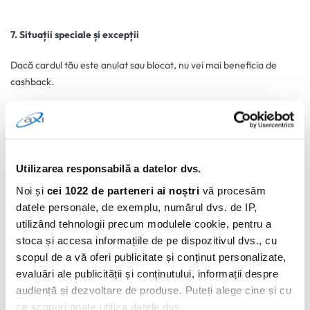
7. Situații speciale și excepții
Dacă cardul tău este anulat sau blocat, nu vei mai beneficia de
cashback.
Dacă relația contractuală cu AXI încetează, pierzi calitatea de
participant și, implicit, dreptul la premiu.
Organizatorul nu este responsabil pentru erorile cauzate de date
Utilizarea responsabilă a datelor dvs.
incomplete sau incorecte furnizate de tine.
Noi și
cei 1022 de parteneri ai noștri
vă procesăm
datele personale, de exemplu, numărul dvs. de IP,
utilizând tehnologii precum modulele cookie, pentru a
8. Drepturile și obligațiile participanților
stoca și accesa informațiile de pe dispozitivul dvs., cu
scopul de a vă oferi publicitate și conținut personalizate,
Prin participarea la campanie, accepți automat regulamentul și te
evaluări ale publicității și conținutului, informații despre
obligi să respecți toate condițiile.
audiență și dezvoltare de produse. Puteți alege cine și cu
ce scopuri poate utiliza datele dvs.