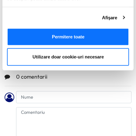
Nu ai voie să:
Dacă ne permiteți, am dori, de asemenea:
furnizezi informații false;
Afişare
Să colectăm informațiile cu privire la locația dvs.
încerci să obții fraudulos premiul;
geografică cu o exactitate de până la câțiva metri
Să vă identificăm dispozitivul scanândul-l în mod
Permitere toate
publici sau distribui conținut defăimător la adresa AXI Card sau a
activ după caracteristici specifice (amprentare)
campaniei.
Găsiți mai multe informații despre procesarea datelor
Utilizare doar cookie-uri necesare
dvs. personale și configurați-vă preferințele la
secțiunea
În caz contrar, poți fi exclus din campanie și pierzi orice beneficiu.
cu detalii
. Vă puteți modifica sau retrage oricând acordul
din Declarația despre modulele cookie.
0 comentarii
Utilizam cookie-uri pentru a personaliza experienta dvs.
pe website, pentru a analiza traficul pe website, precum
si pentru activitatea noastra de publicitate online.
Folosind site-ul fără a modifica setările referitoare la
cookie-uri înseamnă că sunteti de acord cu folosirea
acestora.
Află mai multe aici
.