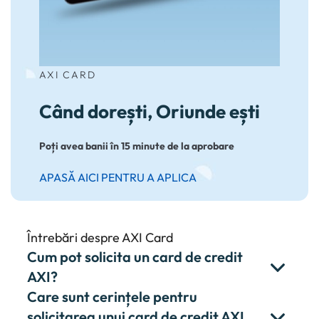
Folosind site-ul fără a modifica setările referitoare la
cookie-uri înseamnă că sunteti de acord cu folosirea
acestora.
Află mai multe aici
.
AXI CARD
Când dorești, Oriunde ești
Poți avea banii în 15 minute de la aprobare
APASĂ AICI PENTRU A APLICA
Întrebări despre AXI Card
Cum pot solicita un card de credit
AXI?
Care sunt cerințele pentru
solicitarea unui card de credit AXI