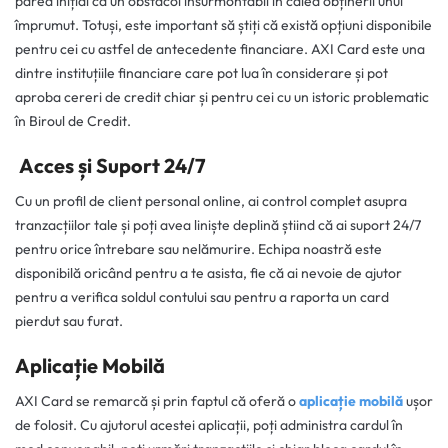
părea inițial ca un obstacol insurmontabil în calea obținerii unui
împrumut. Totuși, este important să știți că există opțiuni disponibile
pentru cei cu astfel de antecedente financiare. AXI Card este una
dintre instituțiile financiare care pot lua în considerare și pot
aproba cereri de credit chiar și pentru cei cu un istoric problematic
în Biroul de Credit.
Acces și Suport 24/7
Cu un profil de client personal online, ai control complet asupra
tranzacțiilor tale și poți avea liniște deplină știind că ai suport 24/7
pentru orice întrebare sau nelămurire. Echipa noastră este
disponibilă oricând pentru a te asista, fie că ai nevoie de ajutor
pentru a verifica soldul contului sau pentru a raporta un card
pierdut sau furat.
Aplicație Mobilă
AXI Card se remarcă și prin faptul că oferă o
aplicație mobilă
ușor
de folosit. Cu ajutorul acestei aplicații, poți administra cardul în