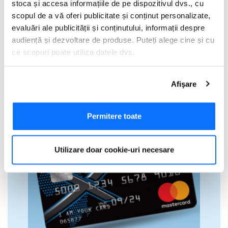
stoca și accesa informațiile de pe dispozitivul dvs., cu
scopul de a vă oferi publicitate și conținut personalizate,
evaluări ale publicității și conținutului, informații despre
audiență și dezvoltare de produse. Puteți alege cine și cu
ce scopuri poate utiliza datele dvs.
Dacă ne permiteți, am dori, de asemenea:
Afişare
Să colectăm informațiile cu privire la locația dvs.
geografică cu o exactitate de până la câțiva metri
Să vă identificăm dispozitivul scanândul-l în mod
Permitere toate
activ după caracteristici specifice (amprentare)
Găsiți mai multe informații despre procesarea datelor
Utilizare doar cookie-uri necesare
dvs. personale și configurați-vă preferințele la
secțiunea
cu detalii
. Vă puteți modifica sau retrage oricând acordul
din Declarația despre modulele cookie.
Utilizam cookie-uri pentru a personaliza experienta dvs.
pe website, pentru a analiza traficul pe website, precum
si pentru activitatea noastra de publicitate online.