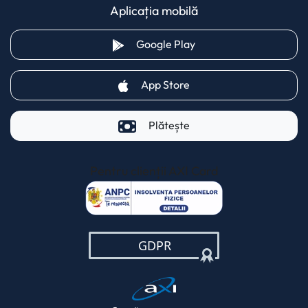
Aplicația mobilă
(opens in a new tab)
Google Play
(opens in a new tab)
App Store
Plătește
Pentru clienții AXI Card
(opens in a new t