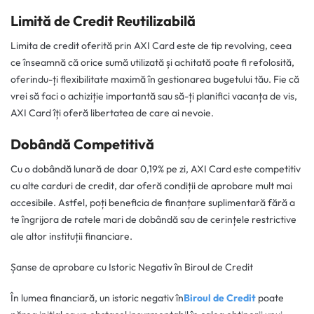
Limită de Credit Reutilizabilă
Limita de credit oferită prin AXI Card este de tip revolving, ceea
ce înseamnă că orice sumă utilizată și achitată poate fi refolosită,
oferindu-ți flexibilitate maximă în gestionarea bugetului tău. Fie că
vrei să faci o achiziție importantă sau să-ți planifici vacanța de vis,
AXI Card îți oferă libertatea de care ai nevoie.
Dobândă Competitivă
Cu o dobândă lunară de doar 0,19% pe zi, AXI Card este competitiv
cu alte carduri de credit, dar oferă condiții de aprobare mult mai
accesibile. Astfel, poți beneficia de finanțare suplimentară fără a
te îngrijora de ratele mari de dobândă sau de cerințele restrictive
ale altor instituții financiare.
Șanse de aprobare cu Istoric Negativ în Biroul de Credit
În lumea financiară, un istoric negativ în
Biroul de Credit
poate