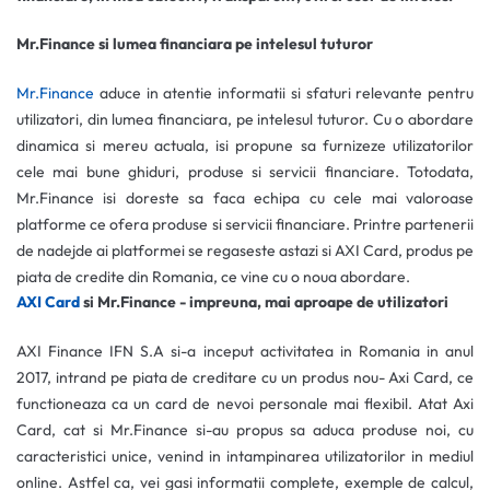
Mr.Finance si lumea financiara pe intelesul tuturor
Mr.Finance
aduce in atentie informatii si sfaturi relevante pentru
utilizatori, din lumea financiara, pe intelesul tuturor. Cu o abordare
dinamica si mereu actuala, isi propune sa furnizeze utilizatorilor
cele mai bune ghiduri, produse si servicii financiare. Totodata,
Mr.Finance isi doreste sa faca echipa cu cele mai valoroase
platforme ce ofera produse si servicii financiare. Printre partenerii
de nadejde ai platformei se regaseste astazi si AXI Card, produs pe
piata de credite din Romania, ce vine cu o noua abordare.
AXI Card
si Mr.Finance - impreuna, mai aproape de utilizatori
AXI Finance IFN S.A si-a inceput activitatea in Romania in anul
2017, intrand pe piata de creditare cu un produs nou- Axi Card, ce
functioneaza ca un card de nevoi personale mai flexibil. Atat Axi
Card, cat si Mr.Finance si-au propus sa aduca produse noi, cu
caracteristici unice, venind in intampinarea utilizatorilor in mediul
online. Astfel ca, vei gasi informatii complete, exemple de calcul,