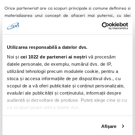
Orice parteneriat are ca scopuri principale si comune definirea si
materializarea unui concept de afaceri mai puternic, cu idei
inovative, experiente mai bune pentru clienti, produse si servicii
atent construite si, bineinteles, popularitate.
AXI Card si Mr.Finance si-au propus sa cladeasca concepte solide,
sa ajute cu informatii pe toate canalele, sa comunice deschis cu
Utilizarea responsabilă a datelor dvs.
comunitatile, sa ofere cele mai bune produse si sa gaseasca cele
Noi și
cei 1022 de parteneri ai noștri
vă procesăm
mai bune solutii impreuna.
datele personale, de exemplu, numărul dvs. de IP,
Asadar, acesta este inceputul unui drum lung, plin de provocari, dar
utilizând tehnologii precum modulele cookie, pentru a
si reusite. Informeaza-te constant si fii curios atunci cand alegi
stoca și accesa informațiile de pe dispozitivul dvs., cu
pentru tine si familia ta.
scopul de a vă oferi publicitate și conținut personalizate,
De acum, AXI Card si Mr.Finance te informeaza si te ajuta sa iei
evaluări ale publicității și conținutului, informații despre
cele mai bune decizii pentru planurile si dorintele tale.
audiență și dezvoltare de produse. Puteți alege cine și cu
Daca ai nevoie de un credit nevoi personale, cu card atasat,
ce scopuri poate utiliza datele dvs.
pentru a avea bani pe card de cate ori apar situatii neprevazute,
AXI Card este solutia!
Dacă ne permiteți, am dori, de asemenea:
Afişare
Să colectăm informațiile cu privire la locația dvs.
Fara comisioane pentru emitere si administrare card;