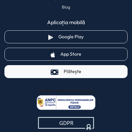
Blog
Aplicația mobilă
(opens in a new tab)
Google Play
(opens in a new tab)
App Store
Plătește
Pentru clienții AXI Card
(opens in a new t