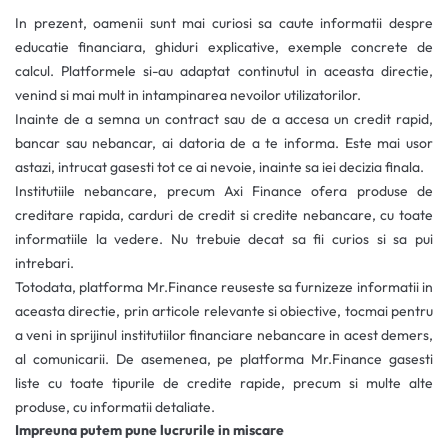
In prezent, oamenii sunt mai curiosi sa caute informatii despre
educatie financiara, ghiduri explicative, exemple concrete de
calcul. Platformele si-au adaptat continutul in aceasta directie,
venind si mai mult in intampinarea nevoilor utilizatorilor.
Inainte de a semna un contract sau de a accesa un credit rapid,
bancar sau nebancar, ai datoria de a te informa. Este mai usor
astazi, intrucat gasesti tot ce ai nevoie, inainte sa iei decizia finala.
Institutiile nebancare, precum Axi Finance ofera produse de
creditare rapida, carduri de credit si credite nebancare, cu toate
informatiile la vedere. Nu trebuie decat sa fii curios si sa pui
intrebari.
Totodata, platforma Mr.Finance reuseste sa furnizeze informatii in
aceasta directie, prin articole relevante si obiective, tocmai pentru
a veni in sprijinul institutiilor financiare nebancare in acest demers,
al comunicarii. De asemenea, pe platforma Mr.Finance gasesti
liste cu toate tipurile de credite rapide, precum si multe alte
produse, cu informatii detaliate.
Impreuna putem pune lucrurile in miscare