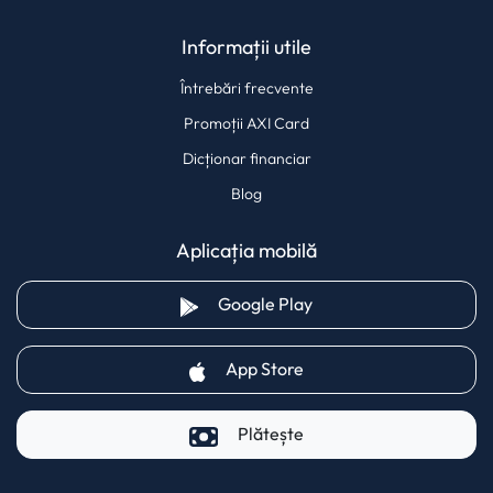
Informații utile
Întrebări frecvente
Promoții AXI Card
Dicționar financiar
Blog
Aplicația mobilă
(opens in a new tab)
Google Play
(opens in a new tab)
App Store
Plătește