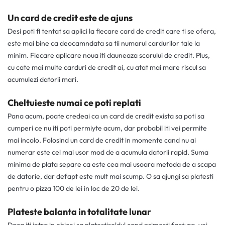
Un card de credit este de ajuns
Desi poti fi tentat sa aplici la fiecare card de credit care ti se ofera,
este mai bine ca deocamndata sa tii numarul cardurilor tale la
minim. Fiecare aplicare noua iti dauneaza scorului de credit. Plus,
cu cate mai multe carduri de credit ai, cu atat mai mare riscul sa
acumulezi datorii mari.
Cheltuieste numai ce poti replati
Pana acum, poate credeai ca un card de credit exista sa poti sa
cumperi ce nu iti poti permiyte acum, dar probabil iti vei permite
mai incolo. Folosind un card de credit in momente cand nu ai
numerar este cel mai usor mod de a acumula datorii rapid. Suma
minima de plata separe ca este cea mai usoara metoda de a scapa
de datorie, dar defapt este mult mai scump. O sa ajungi sa platesti
pentru o pizza 100 de lei in loc de 20 de lei.
Plateste balanta in totalitate lunar