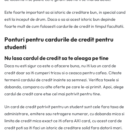
Este foarte important sa ai istoric de creditare bun, in special cand
esti la inceput de drum. Daca o sa ai acest istoric bun depinde
foarte mult de cum folosesti cardurile de credit in timpul facultatii.
Ponturi pentru cardurile de credit pentru
studenti
Nu lasa cardul de credit sa te aleaga pe tine
Daca nu esti sigur ca este o afacere buna, nu iti lua un card de
credit doar sa iti cumperi tricou si o ceasca pentru cafea. Citeste
termenii cardului de credit inainte sa semnezi. Verifica taxele si
dobanda, compara cu alte oferte pe care le-ai primit. Apoi, alege
cardul de credit care etse cel mai potrivit pentru tine.
Un card de credit potrivit pentru un student sunt cele fara taxa de
administrare, emitere sau retragere numerar, cu dobanda mica si
limita de credit mica exact ce iti ofera AXI card, cu acest card de
credit poti sa iti faci un istoric de creditare solid fara datorii mari.