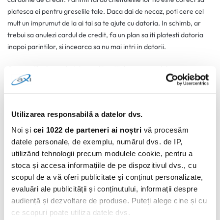
platesca ei pentru greselile tale. Daca dai de necaz, poti cere cel
mult un imprumut de la ai tai sa te ajute cu datoria. In schimb, ar
trebui sa anulezi cardul de credit, fa un plan sa iti platesti datoria
inapoi parintilor, si incearca sa nu mai intri in datorii.
Comapniile de carduri de credit nu iti da un manual despre cum sa
folosesti un card de credit corect. Sta in puterea ta sa nu faci
greseli, AXI card te ajuta aici si iti si asigura un viitor financiar stabil.
Afla mai multe despre AXI card
Utilizarea responsabilă a datelor dvs.
Noi și
cei 1022 de parteneri ai noștri
vă procesăm
0 comentarii
datele personale, de exemplu, numărul dvs. de IP,
utilizând tehnologii precum modulele cookie, pentru a
stoca și accesa informațiile de pe dispozitivul dvs., cu
scopul de a vă oferi publicitate și conținut personalizate,
evaluări ale publicității și conținutului, informații despre
audiență și dezvoltare de produse. Puteți alege cine și cu
ce scopuri poate utiliza datele dvs.