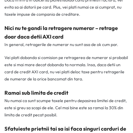
Daca iti intra in obicei sa platestisoldul cand primesti factura, vei
evita sa ai datorii pe card. Plus, vei plati numai ce ai cumprat, nu
taxele impuse de compania de creditare.
Nici nu te gandi la retragere numerar – retrage
doar daca detii AXI card
In general, retragerile de numerar nu sunt asa de ok cum par.
Vei plati dobanda si comision pe retragerea de numerar si probabil
este si mai mare decat dobanda ta normala. Insa, daca detii un
card de credit AXI card, nu vei plati deloc taxe pentru retragerile
de numerar de la orice bancomat din tara.
Ramai sub limita de credit
Nu numai ca sunt scumpe taxele pentru depasirea limitei de credit,
este si greu sa scapi de ele. Cel mai bine este sa ramai la 30% din
limita de credit pecat posibil.
Sfatuieste prietnii tai sa isi faca singuri carduri de