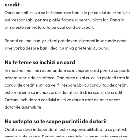
credit
Daca permiti cuiva sa iti foloseasca banii de pe cardul de credit, tu
esti responsabil pentru platile facute si pentru plata lor. Pana la
urma este semnatura ta pe acel card de credit.
Pana si cei mai buni prieteni pot deveni dusmani in secunde cand
vine vorba despre bani, deci nu mixa prietenia cu banii.
Nu te teme sa inchizi un card
In mod normal, nu recomandam sa inchizi un card pentru ca poate
afecta scorul de creditare. Dar, daca nu ai cu ce sa platesti rata la
cardul de credit si stii ca vei fi iresponsabil cu cardul tau de credit,
este mai bine sa inchizi cardul decat sa iti strici scorul de credit.
Oricum inchiderea cardului nu iti va dauna atat de mult decat
datoriile acumulate.
Nu astepta sa te scape parintii de datorii
Odata ce devii independent, este responsabilitatea ta sa platesti
cardurile de credit. Parintii tai au cheltuielile lor nu este corect sa