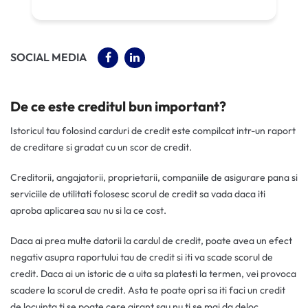
(OPENS IN A NEW TAB)
(OPENS IN A NEW TAB)
SOCIAL MEDIA
De ce este creditul bun important?
Istoricul tau folosind carduri de credit este compilcat intr-un raport
de creditare si gradat cu un scor de credit.
Creditorii, angajatorii, proprietarii, companiile de asigurare pana si
serviciile de utilitati folosesc scorul de credit sa vada daca iti
aproba aplicarea sau nu si la ce cost.
Daca ai prea multe datorii la cardul de credit, poate avea un efect
negativ asupra raportului tau de credit si iti va scade scorul de
credit. Daca ai un istoric de a uita sa platesti la termen, vei provoca
scadere la scorul de credit. Asta te poate opri sa iti faci un credit
de locuinta ti se poate cere girant sau nu ti se mai da deloc.