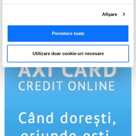
Dacă ne permiteți, am dori, de asemenea:
Afişare
Să colectăm informațiile cu privire la locația dvs.
geografică cu o exactitate de până la câțiva metri
Adauga Comentariu
Să vă identificăm dispozitivul scanândul-l în mod
Permitere toate
activ după caracteristici specifice (amprentare)
Găsiți mai multe informații despre procesarea datelor
Utilizare doar cookie-uri necesare
dvs. personale și configurați-vă preferințele la
secțiunea
cu detalii
. Vă puteți modifica sau retrage oricând acordul
din Declarația despre modulele cookie.
Utilizam cookie-uri pentru a personaliza experienta dvs.
pe website, pentru a analiza traficul pe website, precum
si pentru activitatea noastra de publicitate online.
Folosind site-ul fără a modifica setările referitoare la
cookie-uri înseamnă că sunteti de acord cu folosirea
acestora.
Află mai multe aici
.