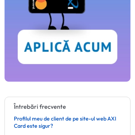
Întrebări frecvente
Profilul meu de client de pe site-ul web AXI
Card este sigur?