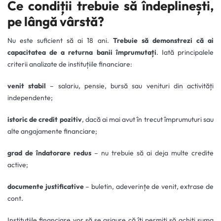
Ce condiții trebuie să îndeplinești,
pe lângă vârstă?
Nu este suficient să ai 18 ani.
Trebuie să demonstrezi că ai
capacitatea de a returna banii împrumutați
. Iată principalele
criterii analizate de instituțiile financiare:
venit stabil
– salariu, pensie, bursă sau venituri din activități
independente;
istoric de credit pozitiv
, dacă ai mai avut în trecut împrumuturi sau
alte angajamente financiare;
grad de îndatorare redus
– nu trebuie să ai deja multe credite
active;
documente justificative
– buletin, adeverințe de venit, extrase de
cont.
Instituțiile financiare vor să se asigure că îți permiți să achiți suma