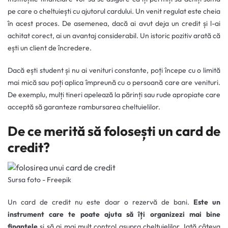
pe care o cheltuiești cu ajutorul cardului. Un venit regulat este cheia
în acest proces. De asemenea, dacă ai avut deja un credit și l-ai
achitat corect, ai un avantaj considerabil. Un istoric pozitiv arată că
ești un client de încredere.
Dacă ești student și nu ai venituri constante, poți începe cu o limită
mai mică sau poți aplica împreună cu o persoană care are venituri.
De exemplu, mulți tineri apelează la părinți sau rude apropiate care
acceptă să garanteze rambursarea cheltuielilor.
De ce merită să folosești un card de
credit?
Sursa foto - Freepik
Un card de credit nu este doar o rezervă de bani.
Este un
instrument care te poate ajuta să îți organizezi mai bine
finanțele
și să ai mai mult control asupra cheltuielilor. Iată câteva