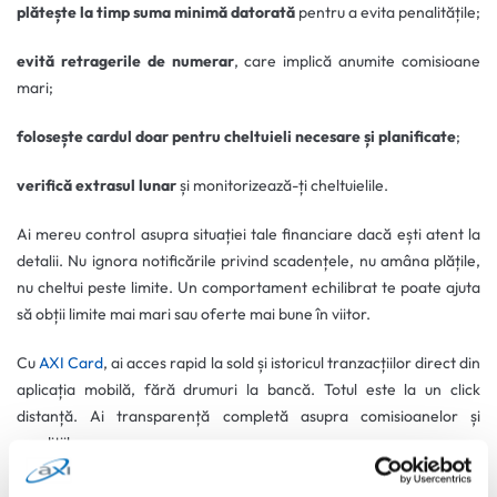
plătește la timp suma minimă datorată
pentru a evita penalitățile;
evită retragerile de numerar
, care implică anumite comisioane
mari;
folosește cardul doar pentru cheltuieli necesare și planificate
;
verifică extrasul lunar
și monitorizează-ți cheltuielile.
Ai mereu control asupra situației tale financiare dacă ești atent la
detalii. Nu ignora notificările privind scadențele, nu amâna plățile,
nu cheltui peste limite. Un comportament echilibrat te poate ajuta
să obții limite mai mari sau oferte mai bune în viitor.
Cu
AXI Card
, ai acces rapid la sold și istoricul tranzacțiilor direct din
aplicația mobilă, fără drumuri la bancă. Totul este la un click
distanță. Ai transparență completă asupra comisioanelor și
condițiilor.
Ce opțiuni ai dacă ai peste 18 ani,