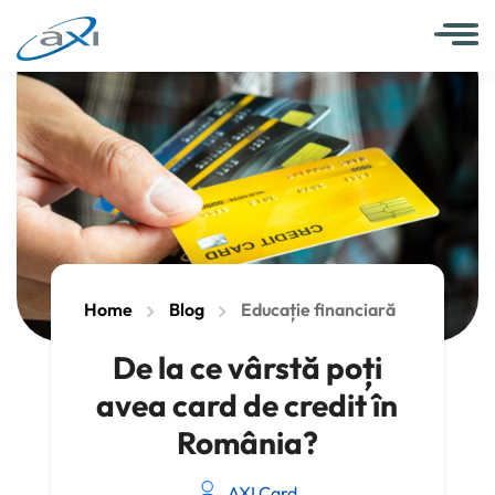
Home
Blog
Educație financiară
De la ce vârstă poți
avea card de credit în
România?
AXI Card