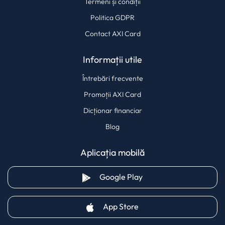
Termeni și condiții
Politica GDPR
Contact AXI Card
Informații utile
Întrebări frecvente
Promoții AXI Card
Dicționar financiar
Blog
Aplicația mobilă
(opens in a new tab)
Google Play
(opens in a new tab)
App Store