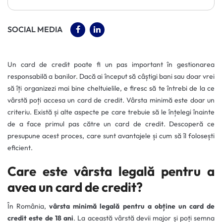
(OPENS IN A NEW TAB)
(OPENS IN A NEW TAB)
SOCIAL MEDIA
Un card de credit poate fi un pas important în gestionarea
responsabilă a banilor. Dacă ai început să câștigi bani sau doar vrei
să îți organizezi mai bine cheltuielile, e firesc să te întrebi de la ce
vârstă poți accesa un card de credit. Vârsta minimă este doar un
criteriu. Există și alte aspecte pe care trebuie să le înțelegi înainte
de a face primul pas către un card de credit. Descoperă ce
presupune acest proces, care sunt avantajele și cum să îl folosești
eficient.
Care este vârsta legală pentru a
avea un card de credit?
În România,
vârsta minimă legală pentru a obține un card de
credit este de 18 ani
. La această vârstă devii major și poți semna