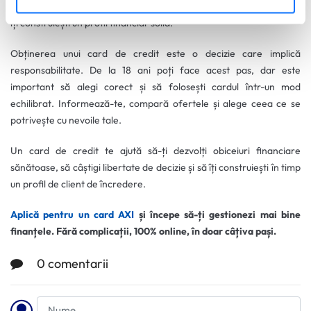
venit. Este o alegere potrivită dacă ești la început de drum și vrei să
cu detalii
. Vă puteți modifica sau retrage oricând acordul
îți construiești un profil financiar solid.
din Declarația despre modulele cookie.
Obținerea unui card de credit este o decizie care implică
Utilizam cookie-uri pentru a personaliza experienta dvs.
responsabilitate. De la 18 ani poți face acest pas, dar este
pe website, pentru a analiza traficul pe website, precum
important să alegi corect și să folosești cardul într-un mod
si pentru activitatea noastra de publicitate online.
echilibrat. Informează-te, compară ofertele și alege ceea ce se
Folosind site-ul fără a modifica setările referitoare la
potrivește cu nevoile tale.
cookie-uri înseamnă că sunteti de acord cu folosirea
acestora.
Află mai multe aici
.
Un card de credit te ajută să-ți dezvolți obiceiuri financiare
sănătoase, să câștigi libertate de decizie și să îți construiești în timp
un profil de client de încredere.
Aplică pentru un card AXI
și începe să-ți gestionezi mai bine
finanțele. Fără complicații, 100% online, în doar câțiva pași.
0 comentarii