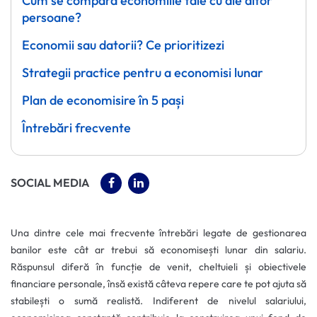
Cum se compară economiile tale cu ale altor
persoane?
Economii sau datorii? Ce prioritizezi
Strategii practice pentru a economisi lunar
Plan de economisire în 5 pași
Întrebări frecvente
(OPENS IN A NEW TAB)
(OPENS IN A NEW TAB)
SOCIAL MEDIA
Una dintre cele mai frecvente întrebări legate de gestionarea
banilor este cât ar trebui să economisești lunar din salariu.
Răspunsul diferă în funcție de venit, cheltuieli și obiectivele
financiare personale, însă există câteva repere care te pot ajuta să
stabilești o sumă realistă. Indiferent de nivelul salariului,