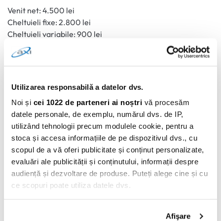
Venit net: 4.500 lei
Cheltuieli fixe: 2.800 lei
Cheltuieli variabile: 900 lei
Diferență: 800 lei
În acest caz, poți economisi aproximativ 17–18% din venit. Dacă ai
un obiectiv mai ambițios, fie reduci cheltuielile, fie crești venitul.
Utilizarea responsabilă a datelor dvs.
Economii sau datorii? Ce
Noi și
cei 1022 de parteneri ai noștri
vă procesăm
prioritizezi
datele personale, de exemplu, numărul dvs. de IP,
utilizând tehnologii precum modulele cookie, pentru a
Dacă ai credite sau solduri restante pe carduri, analizează
stoca și accesa informațiile de pe dispozitivul dvs., cu
dobânda. Dobânda reprezintă costul pe care îl plătești pentru banii
scopul de a vă oferi publicitate și conținut personalizate,
împrumutați.
evaluări ale publicității și conținutului, informații despre
Regulă generală folosită în majoritatea cazurilor:
audiență și dezvoltare de produse. Puteți alege cine și cu
ce scopuri poate utiliza datele dvs.
Construiește un fond minim de urgență (1.000–2.000 lei).
Prioritizează datoriile cu dobânzi mari.
Dacă ne permiteți, am dori, de asemenea:
Afişare
După ce reduci presiunea datoriilor, crește procentul