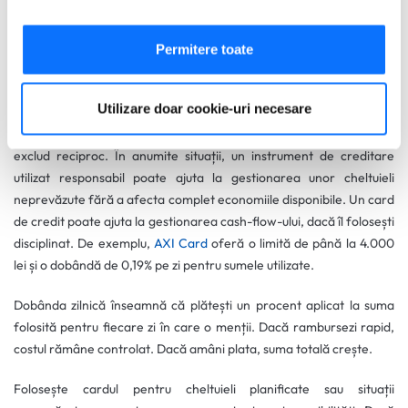
Să colectăm informațiile cu privire la locația dvs.
economisit.
geografică cu o exactitate de până la câțiva metri
De exemplu, dacă plătești o dobândă anuală de peste 10–15%, este
Să vă identificăm dispozitivul scanândul-l în mod
Permitere toate
mai eficient să reduci acea datorie înainte să investești.
activ după caracteristici specifice (amprentare)
Găsiți mai multe informații despre procesarea datelor
Cum folosești responsabil un card de credit
Utilizare doar cookie-uri necesare
dvs. personale și configurați-vă preferințele la
secțiunea
Economisirea și accesul la o rezervă financiară suplimentară nu se
cu detalii
. Vă puteți modifica sau retrage oricând acordul
exclud reciproc. În anumite situații, un instrument de creditare
din Declarația despre modulele cookie.
utilizat responsabil poate ajuta la gestionarea unor cheltuieli
neprevăzute fără a afecta complet economiile disponibile. Un card
Utilizam cookie-uri pentru a personaliza experienta dvs.
de credit poate ajuta la gestionarea cash-flow-ului, dacă îl folosești
pe website, pentru a analiza traficul pe website, precum
disciplinat. De exemplu,
AXI Card
oferă o limită de până la 4.000
si pentru activitatea noastra de publicitate online.
lei și o dobândă de 0,19% pe zi pentru sumele utilizate.
Folosind site-ul fără a modifica setările referitoare la
cookie-uri înseamnă că sunteti de acord cu folosirea
Dobânda zilnică înseamnă că plătești un procent aplicat la suma
acestora.
Află mai multe aici
.
folosită pentru fiecare zi în care o menții. Dacă rambursezi rapid,
costul rămâne controlat. Dacă amâni plata, suma totală crește.
Folosește cardul pentru cheltuieli planificate sau situații