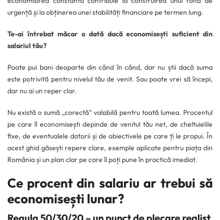
economisirea constantă contribuie la construirea unui fond de
urgență și la obținerea unei stabilități financiare pe termen lung.
Te-ai întrebat măcar o dată dacă economisești suficient din
salariul tău?
Poate pui bani deoparte din când în când, dar nu știi dacă suma
este potrivită pentru nivelul tău de venit. Sau poate vrei să începi,
dar nu ai un reper clar.
Nu există o sumă „corectă” valabilă pentru toată lumea. Procentul
pe care îl economisești depinde de venitul tău net, de cheltuielile
fixe, de eventualele datorii și de obiectivele pe care ți le propui. În
acest ghid găsești repere clare, exemple aplicate pentru piața din
România și un plan clar pe care îl poți pune în practică imediat.
Ce procent din salariu ar trebui să
economisești lunar?
Regula 50/30/20 – un punct de plecare realist