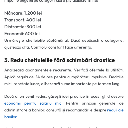
Împarte bugetul pe categorii clare și stabilește limite:
Mâncare: 1.200 lei
Transport: 400 lei
Distracție: 300 lei
Economii: 600 lei
Urmărește cheltuielile săptămânal. Dacă depășești o categorie,
ajustează alta. Controlul constant face diferența.
3. Redu cheltuielile fără schimbări drastice
Analizează abonamentele recurente. Verifică ofertele la utilități.
Aplică regula de 24 de ore pentru cumpărături impulsive. Deciziile
mici, repetate lunar, eliberează sume importante pe termen lung.
Dacă ai un venit redus, găsești idei practice în acest ghid despre
economii pentru salariu mic
. Pentru principii generale de
administrare a banilor, consultă și recomandările despre
reguli ale
banilor
.