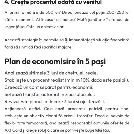
4. Crește procentul odată cu venitul
Ai primit o mărire de 500 lei? Direcționează cel puțin 200–250 lei
către economii. Ai încasat un bonus? Mută jumătate în fondul de
urgență sau într-un obiectiv clar.
Această strategie îți permite să îți îmbunătățești situația financiară
fără să simți că faci sacrificii majore.
Plan de economisire în 5 pași
Analizează ultimele 3 luni de cheltuieli reale.
Stabilește un procent realist (minim 10%, dacă este posibil).
Creează un cont separat pentru economii.
Setează transfer automat în ziua salariului.
Revizuiește planul la fiecare 3 luni și ajustează-l.
Acționează astăzi. Calculează procentul potrivit pentru tine,
stabilește un obiectiv clar și fă primul transfer. Dacă ai nevoie de
flexibilitate temporară, analizează responsabil opțiunile oferite de
AXI Card și alege soluția care se potrivește bugetului tău.