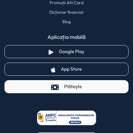
Promoții AXI Card
Dicționar financiar
Blog
Aplicația mobilă
(opens in a new tab)
Google Play
(opens in a new tab)
App Store
Plătește
Pentru clienții AXI Card
(opens in a new t