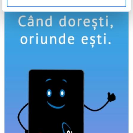
dvs. personale și configurați-vă preferințele la
secțiunea
cu detalii
. Vă puteți modifica sau retrage oricând acordul
din Declarația despre modulele cookie.
Utilizam cookie-uri pentru a personaliza experienta dvs.
pe website, pentru a analiza traficul pe website, precum
si pentru activitatea noastra de publicitate online.
Folosind site-ul fără a modifica setările referitoare la
cookie-uri înseamnă că sunteti de acord cu folosirea
acestora.
Află mai multe aici
.