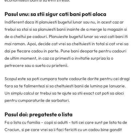
economisesti bani si sa eviti stresul.
Pasul unu: sa stii sigur cati bani poti aloca
Indiferent daca iti planuiesti bugetul lunar sau nu, in acest caz ar
trebui sa stai si sa planuiesti banii inainte de a merge la magazin si
de a cheltui pe cadouri. Planuieste bugetul lunar sa vezi cati bani iti
mai raman. Apoi, decide cat vrei sa cheltuiesti in total si cat vrei sa
dai pe fiecare cadou in parte. Pune bani deoparte pentru cadouri
de ultim moment, in caz ca primesti o invitatie surpriza la o
petrecere sau o sueta cu prietenii.
Scopul este sa poti cumpara toate cadourile dorite pentru cei dragi
fara sa te falimentezi si sa cheltuiesti banii de lumina pe Ianuarie.
Un simplu calcul ar trebui sa te ajute sa stii exact cat poti sa aloci
pentru cumparaturile de sarbatori.
Pasul doi: pregateste o lista
Fa o lista cu familia – copii si adulti - toti cei care sunt pe lista ta de
Craciun, si pe care vrei sa ii faci fericiti cu un cadou bine gandit