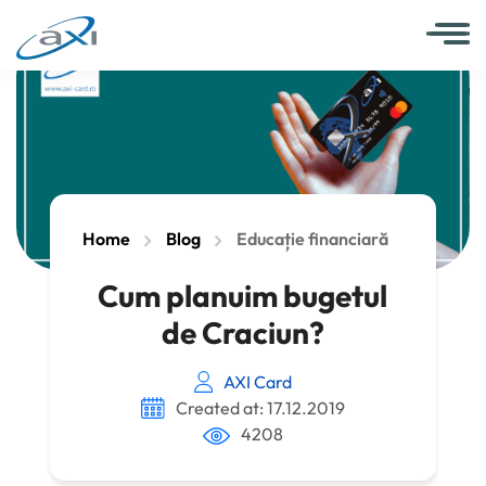
Home
Blog
Educație financiară
Cum planuim bugetul
de Craciun?
AXI Card
Created at: 17.12.2019
4208