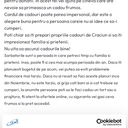
pentru donatii. In acest fel vei ajuta pe cineva care are
nevoie sa primeasca un cadou frumos.
Cardul de cadouri poate parea impersonal, dar este o
alegere buna pentru o persoana careie nu ai idee ce sa-i
cumperi.
Poti chiar sa iti prepari propriile cadouri de Craciun si sa iti
impresionezi familia si prietenii.
Nu uita sa ascunzi cadourile bine!
Sarbatorile sunt o perioada in care petreci timp cu familia si
prietenii. Insa, poate fi si cea mai scumpa perioada din an. Daca iti
planuiesti bugetul de pe acum, vei putea sa eviti problemele
financiare mai tarziu. Daca nu ai reusit sa faci aceste planuri inca
din Noiembrie, nu este tarziu, ai grija cati bani ai si cat trebuie sa
cumperi, la anumite persoane poti sa le faci cadou un tort sau o
prajitura, fii atent la ofertele online, cu siguranta vei gasi ceva
frumos si la pret accesibil.
0 comentarii