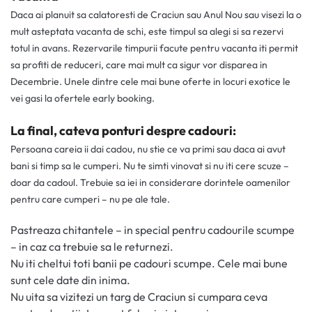
Daca ai planuit sa calatoresti de Craciun sau Anul Nou sau visezi la o
mult asteptata vacanta de schi, este timpul sa alegi si sa rezervi
totul in avans. Rezervarile timpurii facute pentru vacanta iti permit
sa profiti de reduceri, care mai mult ca sigur vor disparea in
Decembrie. Unele dintre cele mai bune oferte in locuri exotice le
vei gasi la ofertele early booking.
La final, cateva ponturi despre cadouri:
Persoana careia ii dai cadou, nu stie ce va primi sau daca ai avut
bani si timp sa le cumperi. Nu te simti vinovat si nu iti cere scuze –
doar da cadoul. Trebuie sa iei in considerare dorintele oamenilor
pentru care cumperi – nu pe ale tale.
Pastreaza chitantele – in special pentru cadourile scumpe
– in caz ca trebuie sa le returnezi.
Nu iti cheltui toti banii pe cadouri scumpe. Cele mai bune
sunt cele date din inima.
Nu uita sa vizitezi un targ de Craciun si cumpara ceva