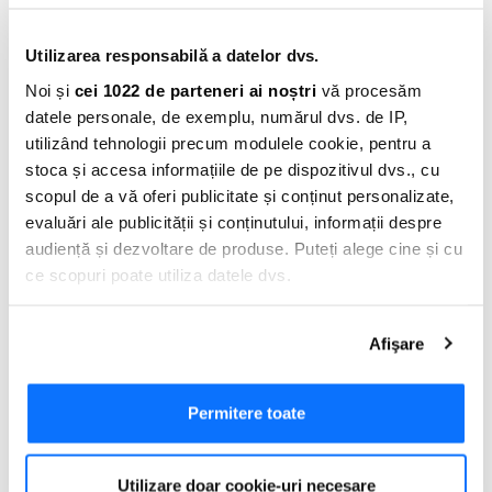
Utilizarea responsabilă a datelor dvs.
Noi și
cei 1022 de parteneri ai noștri
vă procesăm
datele personale, de exemplu, numărul dvs. de IP,
utilizând tehnologii precum modulele cookie, pentru a
stoca și accesa informațiile de pe dispozitivul dvs., cu
scopul de a vă oferi publicitate și conținut personalizate,
evaluări ale publicității și conținutului, informații despre
Adauga Comentariu
audiență și dezvoltare de produse. Puteți alege cine și cu
ce scopuri poate utiliza datele dvs.
Dacă ne permiteți, am dori, de asemenea:
Afişare
Să colectăm informațiile cu privire la locația dvs.
geografică cu o exactitate de până la câțiva metri
Să vă identificăm dispozitivul scanândul-l în mod
Permitere toate
activ după caracteristici specifice (amprentare)
Găsiți mai multe informații despre procesarea datelor
Utilizare doar cookie-uri necesare