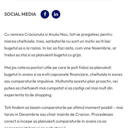
(OPENS IN A NEW TAB)
(OPENS IN A NEW TAB)
SOCIAL MEDIA
Cu venirea Craciunului si Anului Nou, toti se pregatesc pentru
marea cheltuiala. Insa, sarbatorile nu sunt un motiv sa iti lasi
bugetul sa o ia razna. In loc sa faci asta, cum vine Noiembrie, ar
trebui sa stai si sa planuiesti bugetul cu grija.
Mai jos cateva ponturi utile pe care le poti folosi sa planuiesti
bugetul in avans si sa eviti capcanele financiare, cheltuiala in exces
sau cumparaturile impulsive. Multumita acestui plan proactiv, vei
putea sa cheltuiesti mai cumpatat si sa castigi cel mai mult din
experienta ta de shopping.
Toti tindem sa lasam cumparaturile pe ultimul moment posibil – mai
tarziu in Decembrie sau chiar inainte de Craciun. Procedeaza
corect si incepe sa planuiesti cumparaturile in avans ca sa