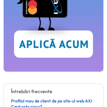
Întrebări frecvente
Profilul meu de client de pe site-ul web AXI
Card este sigur?