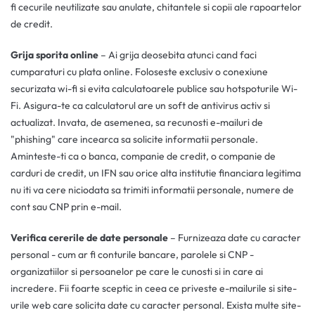
fi cecurile neutilizate sau anulate, chitantele si copii ale rapoartelor
de credit.
Grija sporita online
– Ai grija deosebita atunci cand faci
cumparaturi cu plata online. Foloseste exclusiv o conexiune
securizata wi-fi si evita calculatoarele publice sau hotspoturile Wi-
Fi. Asigura-te ca calculatorul are un soft de antivirus activ si
actualizat. Invata, de asemenea, sa recunosti e-mailuri de
"phishing" care incearca sa solicite informatii personale.
Aminteste-ti ca o banca, companie de credit, o companie de
carduri de credit, un IFN sau orice alta institutie financiara legitima
nu iti va cere niciodata sa trimiti informatii personale, numere de
cont sau CNP prin e-mail.
Verifica cererile de date personale
– Furnizeaza date cu caracter
personal - cum ar fi conturile bancare, parolele si CNP -
organizatiilor si persoanelor pe care le cunosti si in care ai
incredere. Fii foarte sceptic in ceea ce priveste e-mailurile si site-
urile web care solicita date cu caracter personal. Exista multe site-