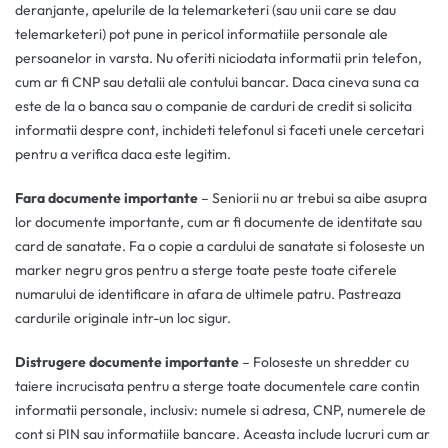
deranjante, apelurile de la telemarketeri (sau unii care se dau
telemarketeri) pot pune in pericol informatiile personale ale
persoanelor in varsta. Nu oferiti niciodata informatii prin telefon,
cum ar fi CNP sau detalii ale contului bancar. Daca cineva suna ca
este de la o banca sau o companie de carduri de credit si solicita
informatii despre cont, inchideti telefonul si faceti unele cercetari
pentru a verifica daca este legitim.
Fara documente importante
– Seniorii nu ar trebui sa aibe asupra
lor documente importante, cum ar fi documente de identitate sau
card de sanatate. Fa o copie a cardului de sanatate si foloseste un
marker negru gros pentru a sterge toate peste toate ciferele
numarului de identificare in afara de ultimele patru. Pastreaza
cardurile originale intr-un loc sigur.
Distrugere documente importante
– Foloseste un shredder cu
taiere incrucisata pentru a sterge toate documentele care contin
informatii personale, inclusiv: numele si adresa, CNP, numerele de
cont si PIN sau informatiile bancare. Aceasta include lucruri cum ar