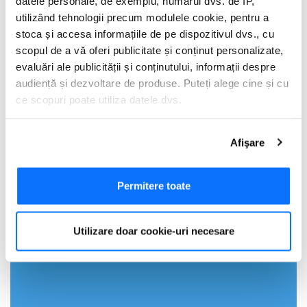
datele personale, de exemplu, numărul dvs. de IP,
utilizând tehnologii precum modulele cookie, pentru a
stoca și accesa informațiile de pe dispozitivul dvs., cu
scopul de a vă oferi publicitate și conținut personalizate,
evaluări ale publicității și conținutului, informații despre
audiență și dezvoltare de produse. Puteți alege cine și cu
ce scopuri poate utiliza datele dvs.
Dacă ne permiteți, am dori, de asemenea:
Afişare
Să colectăm informațiile cu privire la locația dvs.
geografică cu o exactitate de până la câțiva metri
Să vă identificăm dispozitivul scanândul-l în mod
Permitere toate
activ după caracteristici specifice (amprentare)
Găsiți mai multe informații despre procesarea datelor
Utilizare doar cookie-uri necesare
dvs. personale și configurați-vă preferințele la
secțiunea
cu detalii
. Vă puteți modifica sau retrage oricând acordul
din Declarația despre modulele cookie.
Utilizam cookie-uri pentru a personaliza experienta dvs.