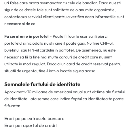
uri false care arata asemanator cu cele ale bancilor. Daca nu esti
sigur de ce datele tale sunt solicitate de o anumita organizatie,
contacteaza serviciul clienti pentru a verifica daca informatiile sunt
necesare si de ce.
Fa curatenie in portofel
– Poate fi foarte usor sa iti pierzi
portofelul si niciodata nu stii cine il poate gasi. Nu tine CNP-ul,
buletinul sau PIN-ul cardului in portofel. De asemenea, nu este
necesar sa tii la tine mai multe carduri de credit care nu sunt
utilizate in mod regulat. Daca ai un card de credit rezervat pentru
situatii de urgenta, tine-l intr-o locatie sigura acasa.
Semnalele furtului de identitate
Aproximativ 10 milioane de americani anual sunt victime ale furtului
de identitate. Iata semne care indica faptul ca identitatea ta poate
fi furata:
Erori pe pe extrasele bancare
Erori pe raportul de credit