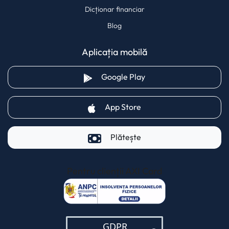
Dicționar financiar
Blog
Aplicația mobilă
(opens in a new tab)
Google Play
(opens in a new tab)
App Store
Plătește
Pentru clienții AXI Card
(opens in a new t