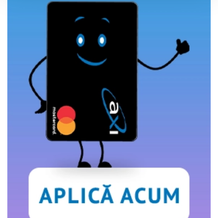
pe website, pentru a analiza traficul pe website, precum
si pentru activitatea noastra de publicitate online.
Folosind site-ul fără a modifica setările referitoare la
cookie-uri înseamnă că sunteti de acord cu folosirea
acestora.
Află mai multe aici
.