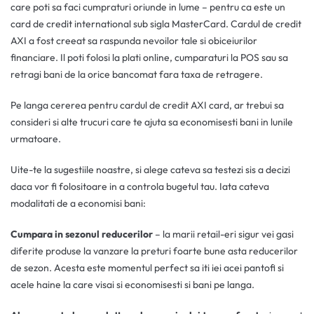
care poti sa faci cumpraturi oriunde in lume – pentru ca este un
card de credit international sub sigla MasterCard. Cardul de credit
AXI a fost creeat sa raspunda nevoilor tale si obiceiurilor
financiare. Il poti folosi la plati online, cumparaturi la POS sau sa
retragi bani de la orice bancomat fara taxa de retragere.
Pe langa cererea pentru cardul de credit AXI card, ar trebui sa
consideri si alte trucuri care te ajuta sa economisesti bani in lunile
urmatoare.
Uite-te la sugestiile noastre, si alege cateva sa testezi sis a decizi
daca vor fi folositoare in a controla bugetul tau. Iata cateva
modalitati de a economisi bani:
Cumpara in sezonul reducerilor
– la marii retail-eri sigur vei gasi
diferite produse la vanzare la preturi foarte bune asta reducerilor
de sezon. Acesta este momentul perfect sa iti iei acei pantofi si
acele haine la care visai si economisesti si bani pe langa.