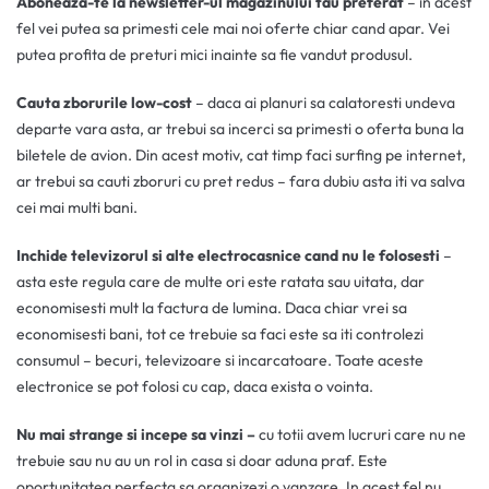
Aboneaza-te la newsletter-ul magazinului tau preferat
– in acest
fel vei putea sa primesti cele mai noi oferte chiar cand apar. Vei
putea profita de preturi mici inainte sa fie vandut produsul.
Cauta zborurile low-cost
– daca ai planuri sa calatoresti undeva
departe vara asta, ar trebui sa incerci sa primesti o oferta buna la
biletele de avion. Din acest motiv, cat timp faci surfing pe internet,
ar trebui sa cauti zboruri cu pret redus – fara dubiu asta iti va salva
cei mai multi bani.
Inchide televizorul si alte electrocasnice cand nu le folosesti
–
asta este regula care de multe ori este ratata sau uitata, dar
economisesti mult la factura de lumina. Daca chiar vrei sa
economisesti bani, tot ce trebuie sa faci este sa iti controlezi
consumul – becuri, televizoare si incarcatoare. Toate aceste
electronice se pot folosi cu cap, daca exista o vointa.
Nu mai strange si incepe sa vinzi –
cu totii avem lucruri care nu ne
trebuie sau nu au un rol in casa si doar aduna praf. Este
oportunitatea perfecta sa organizezi o vanzare. In acest fel nu