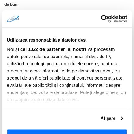
de bani.
Afla mai multe despre AXI card
0 comentarii
Utilizarea responsabilă a datelor dvs.
Noi și
cei 1022 de parteneri ai noștri
vă procesăm
datele personale, de exemplu, numărul dvs. de IP,
utilizând tehnologii precum modulele cookie, pentru a
stoca și accesa informațiile de pe dispozitivul dvs., cu
scopul de a vă oferi publicitate și conținut personalizate,
evaluări ale publicității și conținutului, informații despre
audiență și dezvoltare de produse. Puteți alege cine și cu
ce scopuri poate utiliza datele dvs.
Adauga Comentariu
Dacă ne permiteți, am dori, de asemenea:
Afişare
Să colectăm informațiile cu privire la locația dvs.
geografică cu o exactitate de până la câțiva metri