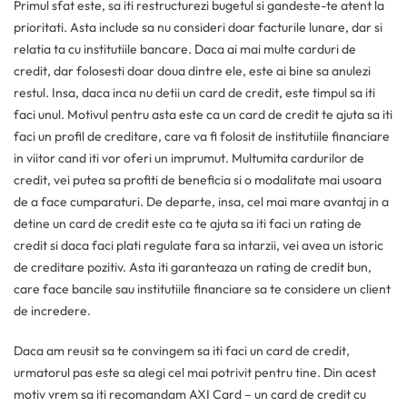
Primul sfat este, sa iti restructurezi bugetul si gandeste-te atent la
prioritati. Asta include sa nu consideri doar facturile lunare, dar si
relatia ta cu institutiile bancare. Daca ai mai multe carduri de
credit, dar folosesti doar doua dintre ele, este ai bine sa anulezi
restul. Insa, daca inca nu detii un card de credit, este timpul sa iti
faci unul. Motivul pentru asta este ca un card de credit te ajuta sa iti
faci un profil de creditare, care va fi folosit de institutiile financiare
in viitor cand iti vor oferi un imprumut. Multumita cardurilor de
credit, vei putea sa profiti de beneficia si o modalitate mai usoara
de a face cumparaturi. De departe, insa, cel mai mare avantaj in a
detine un card de credit este ca te ajuta sa iti faci un rating de
credit si daca faci plati regulate fara sa intarzii, vei avea un istoric
de creditare pozitiv. Asta iti garanteaza un rating de credit bun,
care face bancile sau institutiile financiare sa te considere un client
de incredere.
Daca am reusit sa te convingem sa iti faci un card de credit,
urmatorul pas este sa alegi cel mai potrivit pentru tine. Din acest
motiv vrem sa iti recomandam AXI Card – un card de credit cu