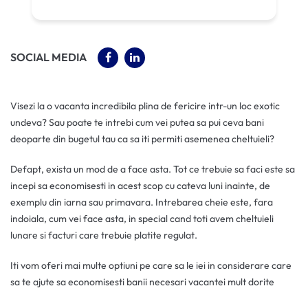
(OPENS IN A NEW TAB)
(OPENS IN A NEW TAB)
SOCIAL MEDIA
Visezi la o vacanta incredibila plina de fericire intr-un loc exotic
undeva? Sau poate te intrebi cum vei putea sa pui ceva bani
deoparte din bugetul tau ca sa iti permiti asemenea cheltuieli?
Defapt, exista un mod de a face asta. Tot ce trebuie sa faci este sa
incepi sa economisesti in acest scop cu cateva luni inainte, de
exemplu din iarna sau primavara. Intrebarea cheie este, fara
indoiala, cum vei face asta, in special cand toti avem cheltuieli
lunare si facturi care trebuie platite regulat.
Iti vom oferi mai multe optiuni pe care sa le iei in considerare care
sa te ajute sa economisesti banii necesari vacantei mult dorite