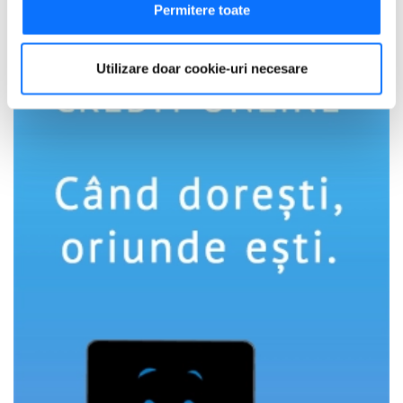
Să vă identificăm dispozitivul scanândul-l în mod
Permitere toate
activ după caracteristici specifice (amprentare)
Găsiți mai multe informații despre procesarea datelor
Utilizare doar cookie-uri necesare
dvs. personale și configurați-vă preferințele la
secțiunea
cu detalii
. Vă puteți modifica sau retrage oricând acordul
din Declarația despre modulele cookie.
Utilizam cookie-uri pentru a personaliza experienta dvs.
pe website, pentru a analiza traficul pe website, precum
si pentru activitatea noastra de publicitate online.
Folosind site-ul fără a modifica setările referitoare la
cookie-uri înseamnă că sunteti de acord cu folosirea
acestora.
Află mai multe aici
.