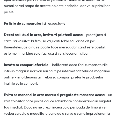
numai ca vei scapa de aceste obiecte nadorite, dar vei si primi bani
pe ele.
Fa liste de cumparaturi
si respecta-le.
Decat sa ii duci in oras, invita-ti prietenii acasa
– puteti juca si
carti, sa va uitati la film, sa va jucati table sau orice alt joc.
Bineinteles, asta nu se poate face mereu, dar cand este posibil,
este mult mai bine sa o faci asa si vei si economisi bani.
Invata sa compari ofertele
– indiferent daca faci cumparaturile
intr-un magazin normal sau cauti pe internet tot felul de magazine
online – intotdeauna ar trebui sa compari preturile produselor
inainte sa le cumperi.
Evita sa mananci in oras mereu si pregateste mancare acasa
– un
sfat folositor care poate aduce schimbare considerabila in bugetul
tau imediat. Daca nu ne crezi, incearca o perioada de timp si vei
vedea ca este o modalitate buna de a salva o suma impresionanta