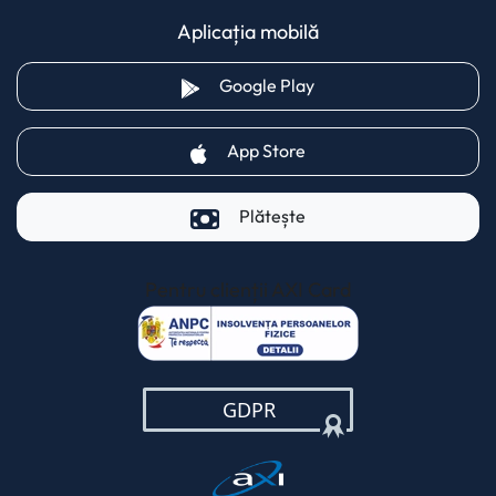
Aplicația mobilă
(opens in a new tab)
Google Play
(opens in a new tab)
App Store
Plătește
Pentru clienții AXI Card
(opens in a new t