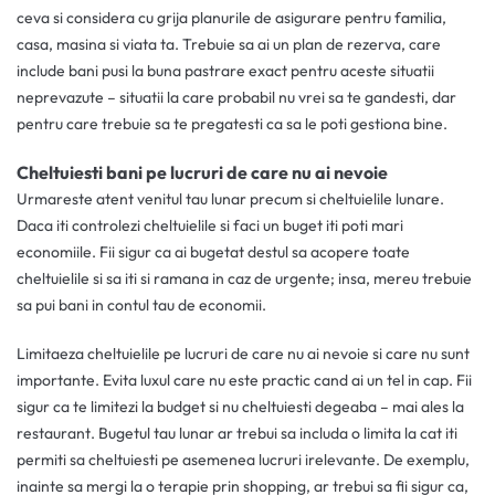
ceva si considera cu grija planurile de asigurare pentru familia,
casa, masina si viata ta. Trebuie sa ai un plan de rezerva, care
include bani pusi la buna pastrare exact pentru aceste situatii
neprevazute – situatii la care probabil nu vrei sa te gandesti, dar
pentru care trebuie sa te pregatesti ca sa le poti gestiona bine.
Cheltuiesti bani pe lucruri de care nu ai nevoie
Urmareste atent venitul tau lunar precum si cheltuielile lunare.
Daca iti controlezi cheltuielile si faci un buget iti poti mari
economiile. Fii sigur ca ai bugetat destul sa acopere toate
cheltuielile si sa iti si ramana in caz de urgente; insa, mereu trebuie
sa pui bani in contul tau de economii.
Limitaeza cheltuielile pe lucruri de care nu ai nevoie si care nu sunt
importante. Evita luxul care nu este practic cand ai un tel in cap. Fii
sigur ca te limitezi la budget si nu cheltuiesti degeaba – mai ales la
restaurant. Bugetul tau lunar ar trebui sa includa o limita la cat iti
permiti sa cheltuiesti pe asemenea lucruri irelevante. De exemplu,
inainte sa mergi la o terapie prin shopping, ar trebui sa fii sigur ca,