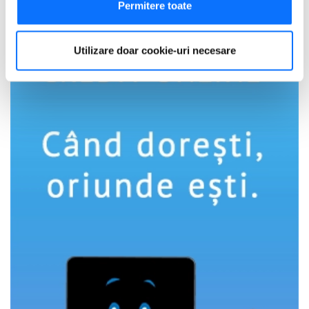
Să vă identificăm dispozitivul scanândul-l în mod
Permitere toate
activ după caracteristici specifice (amprentare)
Găsiți mai multe informații despre procesarea datelor
Utilizare doar cookie-uri necesare
dvs. personale și configurați-vă preferințele la
secțiunea
cu detalii
. Vă puteți modifica sau retrage oricând acordul
din Declarația despre modulele cookie.
Utilizam cookie-uri pentru a personaliza experienta dvs.
pe website, pentru a analiza traficul pe website, precum
si pentru activitatea noastra de publicitate online.
Folosind site-ul fără a modifica setările referitoare la
cookie-uri înseamnă că sunteti de acord cu folosirea
acestora.
Află mai multe aici
.