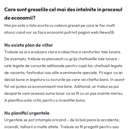
Care sunt greselile cel mai des intalnite in procesul
de economii?
Mai jos este o lista scurta cu cateva greseli pe care le fac multi
atunci cand vor sa faca economii potrivit paginii web Newa18:
Nu exista plan de viitor
Trebuie sa ai o evaluare clara si obiectiva a veniturilor tale lunare.
De exemplu, trebuie sa planuiesti cu grija cheltuielile tale lunare –
cele legate de cursurile aditionale pentru copii tai; cheltuieli legate
de vacanta, festivaluri sau alte evenimente speciale. Fii sigur ca iei
decizii bune in legatura cu lucrurile pe care vei cheltui banii. In acest
fel vei putea sa economisesti mai bine. Aditional, ar trebui sa pui
deoparte cam aceeasi suma lunar ca sa fii cu un pas inainte mereu.
A planifica este critic pentru o investitie buna.
Nu planifici urgentele
Urgentele se pot intampla oricand – de la boli pana la accidente,
incendii, talharii si multe altele. Trebuie sa fii pregatit pentru asa