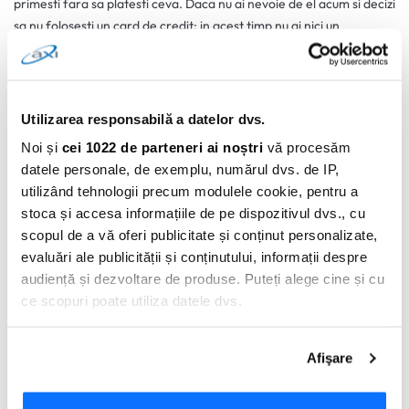
primesti fara sa platesti ceva. Daca nu ai nevoie de el acum si decizi
sa nu folosesti un card de credit; in acest timp nu ai nici un
comision.
0 comentarii
Utilizarea responsabilă a datelor dvs.
Noi și
cei 1022 de parteneri ai noștri
vă procesăm
datele personale, de exemplu, numărul dvs. de IP,
utilizând tehnologii precum modulele cookie, pentru a
stoca și accesa informațiile de pe dispozitivul dvs., cu
scopul de a vă oferi publicitate și conținut personalizate,
evaluări ale publicității și conținutului, informații despre
audiență și dezvoltare de produse. Puteți alege cine și cu
ce scopuri poate utiliza datele dvs.
Adauga Comentariu
Dacă ne permiteți, am dori, de asemenea:
Afişare
Să colectăm informațiile cu privire la locația dvs.
geografică cu o exactitate de până la câțiva metri