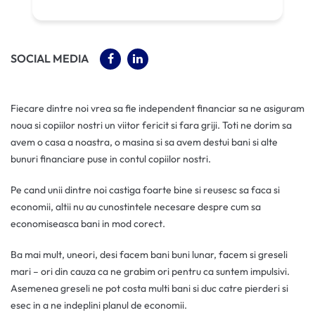
(OPENS IN A NEW TAB)
(OPENS IN A NEW TAB)
SOCIAL MEDIA
Fiecare dintre noi vrea sa fie independent financiar sa ne asiguram
noua si copiilor nostri un viitor fericit si fara griji. Toti ne dorim sa
avem o casa a noastra, o masina si sa avem destui bani si alte
bunuri financiare puse in contul copiilor nostri.
Pe cand unii dintre noi castiga foarte bine si reusesc sa faca si
economii, altii nu au cunostintele necesare despre cum sa
economiseasca bani in mod corect.
Ba mai mult, uneori, desi facem bani buni lunar, facem si greseli
mari – ori din cauza ca ne grabim ori pentru ca suntem impulsivi.
Asemenea greseli ne pot costa multi bani si duc catre pierderi si
esec in a ne indeplini planul de economii.