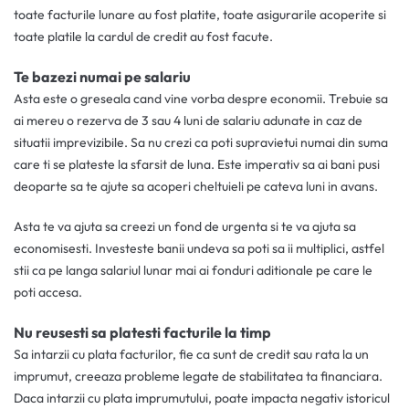
toate facturile lunare au fost platite, toate asigurarile acoperite si
toate platile la cardul de credit au fost facute.
Te bazezi numai pe salariu
Asta este o greseala cand vine vorba despre economii. Trebuie sa
ai mereu o rezerva de 3 sau 4 luni de salariu adunate in caz de
situatii imprevizibile. Sa nu crezi ca poti supravietui numai din suma
care ti se plateste la sfarsit de luna. Este imperativ sa ai bani pusi
deoparte sa te ajute sa acoperi cheltuieli pe cateva luni in avans.
Asta te va ajuta sa creezi un fond de urgenta si te va ajuta sa
economisesti. Investeste banii undeva sa poti sa ii multiplici, astfel
stii ca pe langa salariul lunar mai ai fonduri aditionale pe care le
poti accesa.
Nu reusesti sa platesti facturile la timp
Sa intarzii cu plata facturilor, fie ca sunt de credit sau rata la un
imprumut, creeaza probleme legate de stabilitatea ta financiara.
Daca intarzii cu plata imprumutului, poate impacta negativ istoricul