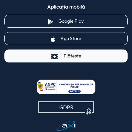
Aplicația mobilă
(opens in a new tab)
Google Play
(opens in a new tab)
App Store
Plătește
Pentru clienții AXI Card
(opens in a new t