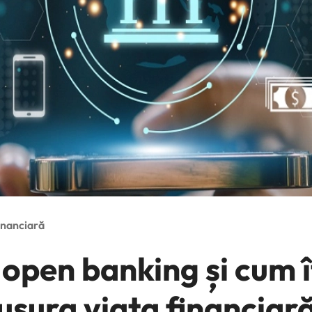
inanciară
 open banking și cum î
ușura viața financiar