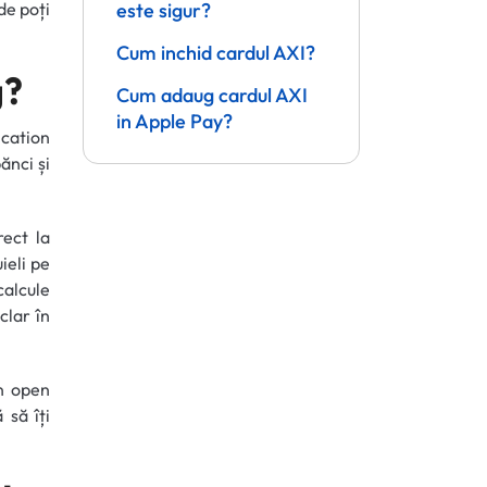
de poți
este sigur?
Cum inchid cardul AXI?
g?
Cum adaug cardul AXI
in Apple Pay?
ication
ănci și
rect la
ieli pe
calcule
clar în
in open
 să îți