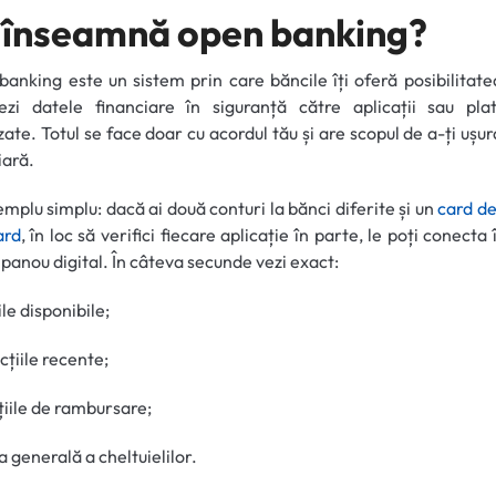
 înseamnă open banking?
anking este un sistem prin care băncile îți oferă posibilitatea
jezi datele financiare în siguranță către aplicații sau pla
zate. Totul se face doar cu acordul tău și are scopul de a-ți ușur
iară.
mplu simplu: dacă ai două conturi la bănci diferite și un
card de
ard
, în loc să verifici fiecare aplicație în parte, le poți conecta 
 panou digital. În câteva secunde vezi exact:
TAB)
ile disponibile;
cțiile recente;
țiile de rambursare;
ia generală a cheltuielilor.