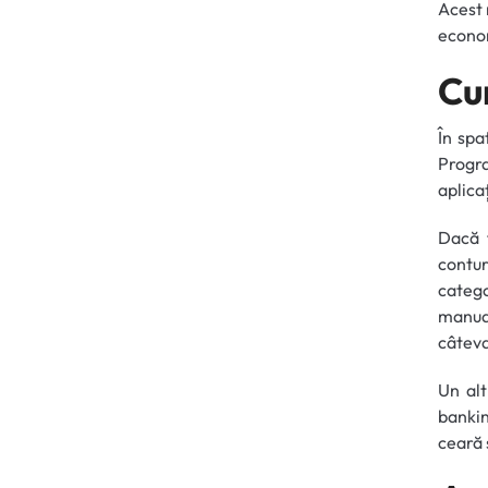
Acest 
econo
Cu
În spa
Progra
aplicaț
Dacă f
contur
catego
manual
câtev
Un alt
bankin
ceară 