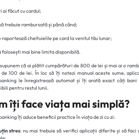
i ai făcut cu cardul;
ă trebuie rambursată și până când;
 raportează cheltuielile pe card la venitul tău lunar;
 folosești mai bine limita disponibilă.
supunem că ai plătit cumpărături de 800 de lei și mai ai o ram
 de 100 de lei. În loc să îți notezi manual aceste sume, aplic
anking le înregistrează automat și îți arată exact câți bani
bili pentru restul lunii.
m îți face viața mai simplă?
anking îți aduce beneficii practice în viața de zi cu zi:
țin stres
: nu mai trebuie să verifici aplicații diferite și să faci
le;