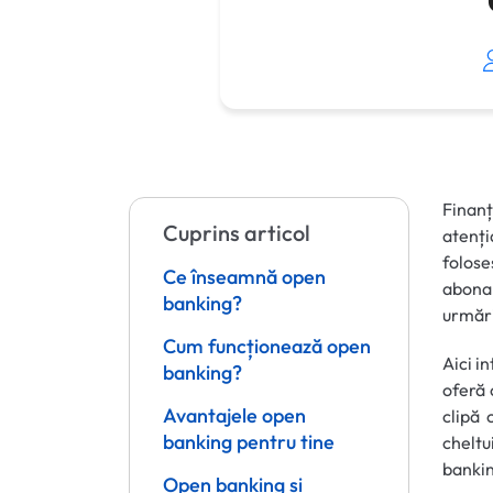
Finanț
Cuprins articol
atenți
folos
Ce înseamnă open
abona
banking?
urmări
Cum funcționează open
Aici i
banking?
oferă 
Avantajele open
clipă 
banking pentru tine
chelt
bankin
Open banking și