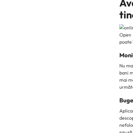
Av
tin
Open b
poate 
Monit
Nu mai
bani ma
mai ma
următo
Buge
Aplica
descop
nefolo
sau să