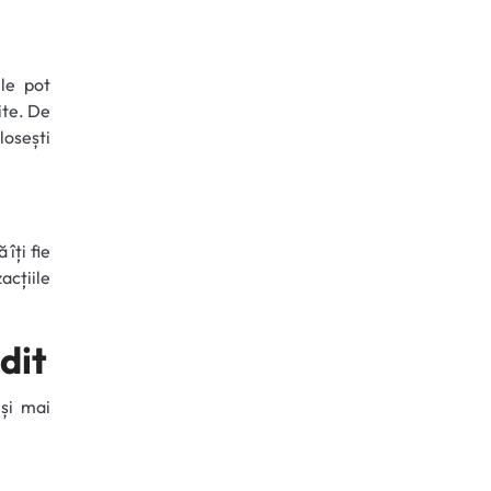
le pot
ite. De
losești
îți fie
acțiile
dit
și mai