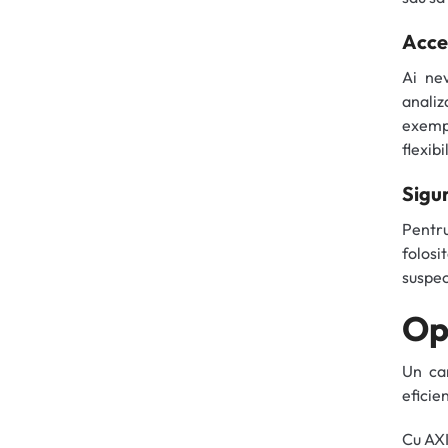
Acces
Ai ne
analiz
exemp
flexibi
Sigur
Pentru
folosi
suspec
Op
Un ca
eficie
Cu AXI