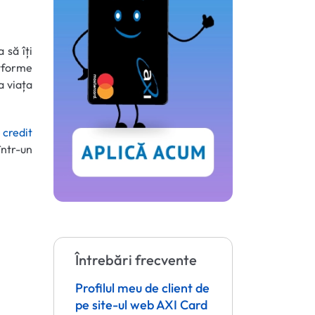
 să îți
tforme
a viața
 credit
într-un
Întrebări frecvente
Profilul meu de client de
pe site-ul web AXI Card