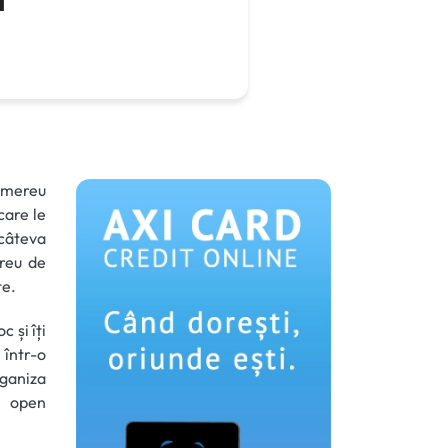
i mereu
care le
câteva
reu de
te.
c și îți
 într-o
rganiza
e open