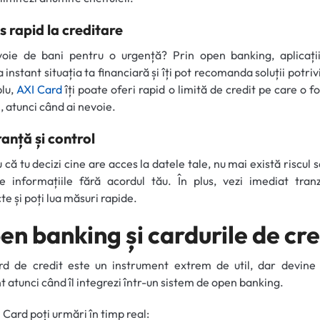
 rapid la creditare
voie de bani pentru o urgență? Prin open banking, aplicații
a instant situația ta financiară și îți pot recomanda soluții potriv
lu,
AXI Card
îți poate oferi rapid o limită de credit pe care o fo
l, atunci când ai nevoie.
anță și control
 că tu decizi cine are acces la datele tale, nu mai există riscul să 
te informațiile fără acordul tău. În plus, vezi imediat tranz
te și poți lua măsuri rapide.
en banking și cardurile de cre
rd de credit este un instrument extrem de util, dar devine 
nt atunci când îl integrezi într-un sistem de open banking.
 Card poți urmări în timp real: