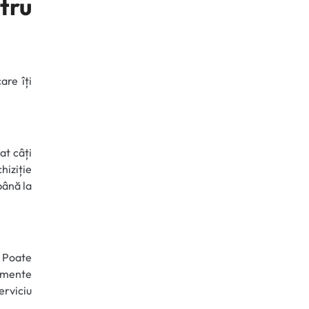
tru
are îți
at câți
chiziție
până la
. Poate
namente
erviciu