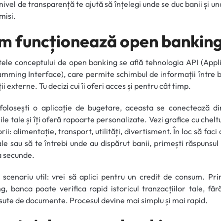
nivel de transparență te ajută să înțelegi unde se duc banii și un
misi.
m funcționează open bankin
tele conceptului de open banking se află tehnologia API (Appl
mming Interface), care permite schimbul de informații între b
ii externe. Tu decizi cui îi oferi acces și pentru cât timp.
olosești o aplicație de bugetare, aceasta se conectează di
ile tale și îți oferă rapoarte personalizate. Vezi grafice cu cheltu
rii: alimentație, transport, utilități, divertisment. În loc să faci 
e sau să te întrebi unde au dispărut banii, primești răspunsul 
a secunde.
 scenariu util: vrei să aplici pentru un credit de consum. Pr
g, banca poate verifica rapid istoricul tranzacțiilor tale, fără
sute de documente. Procesul devine mai simplu și mai rapid.