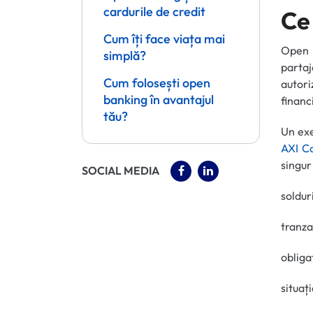
cardurile de credit
Ce
Cum îți face viața mai
Open b
simplă?
parta
Cum folosești open
autori
banking în avantajul
financ
tău?
Un exe
AXI C
singur
(OPENS IN A NEW TAB)
(OPENS IN A NEW 
SOCIAL MEDIA
soldur
tranza
obliga
situaț