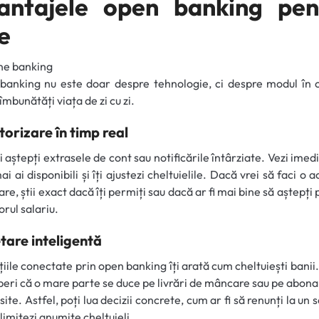
antajele open banking pen
e
anking nu este doar despre tehnologie, ci despre modul în c
îmbunătăți viața de zi cu zi.
orizare în timp real
 aștepți extrasele de cont sau notificările întârziate. Vezi imedi
i ai disponibili și îți ajustezi cheltuielile. Dacă vrei să faci o a
re, știi exact dacă îți permiți sau dacă ar fi mai bine să aștepți 
rul salariu.
tare inteligentă
țiile conectate prin open banking îți arată cum cheltuiești banii
eri că o mare parte se duce pe livrări de mâncare sau pe abo
site. Astfel, poți lua decizii concrete, cum ar fi să renunți la un s
 limitezi anumite cheltuieli.