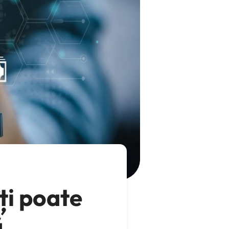
ți poate
ă