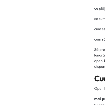
ce plăț
ce sum
cum se
cum să
Să pre
lunară
open b
disponi
Cu
Open b
mai pu
manua