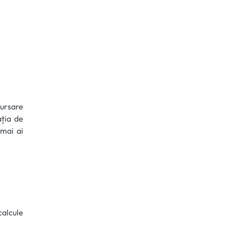
bursare
ația de
 mai ai
 calcule