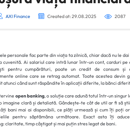
AXI Finance
Created at: 29.08.2025
2087
ele personale fac parte din viața ta zilnică, chiar dacă nu le da
a cuvenită. Ai salariul care intră lunar într-un cont, carduri pe 
ești pentru cumpărături, poate un credit de consum și 
mente online care se retrag automat. Toate acestea devin g
t atunci când sunt răspândite în aplicații diferite, la bănci diferi
ntervine
open banking
, o soluție care adună totul într-un singur lo
o imagine clară și detaliată. Gândește-te cât de util ar fi să știi
câți bani mai ai disponibili, ce plăți urmează și cum îți poți o
uielile pentru săptămâna următoare. Exact asta îți aduc
g: claritate, timp câștigat și mai puțin stres legat de bani.