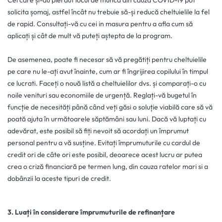
Cei care și-au pierdut locul de muncă din cauza COVID-19 pot
solicita șomaj, astfel încât nu trebuie să-și reducă cheltuielile la fel
de rapid. Consultați-vă cu cei in masura pentru a afla cum să
aplicați și cât de mult vă puteți aștepta de la program.
De asemenea, poate fi necesar să vă pregătiți pentru cheltuielile
pe care nu le-ați avut înainte, cum ar fi îngrijirea copilului în timpul
ce lucrati. Faceți o nouă listă a cheltuielilor dvs. și comparați-o cu
noile venituri sau economiile de urgență. Reglați-vă bugetul în
funcție de necesități până când veți găsi o soluție viabilă care să vă
poată ajuta în următoarele săptămâni sau luni. Dacă vă luptați cu
adevărat, este posibil să fiți nevoit să acordați un împrumut
personal pentru a vă susține. Evitați împrumuturile cu cardul de
credit ori de câte ori este posibil, deoarece acest lucru ar putea
crea o criză financiară pe termen lung, din cauza ratelor mari si a
dobânzii la aceste tipuri de credit.
3. Luați în considerare împrumuturile de refinanțare