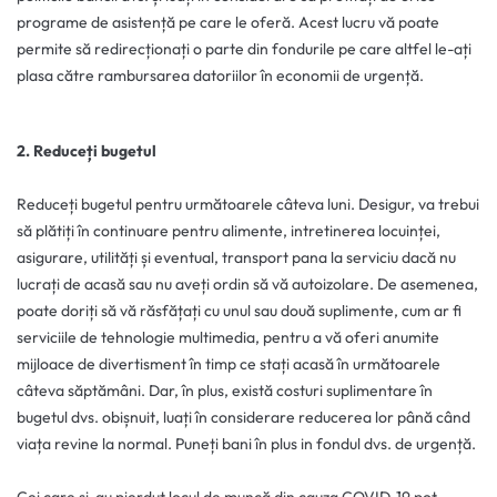
programe de asistență pe care le oferă. Acest lucru vă poate
permite să redirecționați o parte din fondurile pe care altfel le-ați
plasa către rambursarea datoriilor în economii de urgență.
2. Reduceți bugetul
Reduceți bugetul pentru următoarele câteva luni. Desigur, va trebui
să plătiți în continuare pentru alimente, intretinerea locuinței,
asigurare, utilități și eventual, transport pana la serviciu dacă nu
lucrați de acasă sau nu aveți ordin să vă autoizolare. De asemenea,
poate doriți să vă răsfățați cu unul sau două suplimente, cum ar fi
serviciile de tehnologie multimedia, pentru a vă oferi anumite
mijloace de divertisment în timp ce stați acasă în următoarele
câteva săptămâni. Dar, în plus, există costuri suplimentare în
bugetul dvs. obișnuit, luați în considerare reducerea lor până când
viața revine la normal. Puneți bani în plus in fondul dvs. de urgență.