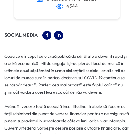
4344
(OPENS IN A NEW TAB)
(OPENS IN A NEW TAB)
SOCIAL MEDIA
Ceea ce a început ca o criză publică de sănătate a devenit rapid și
o criză economică. Mii de angajati și-au pierdut locul de muncă în
ultimele două săptămâni în urma distanțării sociale, iar alte mii de
locuri de muncă sunt în pericol dacă virusul COVID-19 continuă să
se răspândească. Partea cea mai proastă este faptul ca încă nu
știm cât va dura acest lucru sau cât de rău va deveni.
Având în vedere toată această incertitudine, trebuie să facem cu
toții schimbari din punct de vedere financiar pentru a ne asigura că
putem supraviețui în următoarele câteva luni, orice s-ar intampla.
Guvernul federal vorbește despre posibile ajutoare financiare, dar