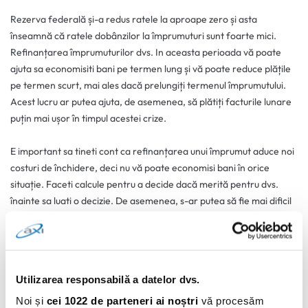
Rezerva federală și-a redus ratele la aproape zero și asta
înseamnă că ratele dobânzilor la împrumuturi sunt foarte mici.
Refinanțarea împrumuturilor dvs. In aceasta perioada vă poate
ajuta sa economisiti bani pe termen lung și vă poate reduce plățile
pe termen scurt, mai ales dacă prelungiți termenul împrumutului.
Acest lucru ar putea ajuta, de asemenea, să plătiți facturile lunare
puțin mai ușor în timpul acestei crize.
E important sa tineti cont ca refinanțarea unui împrumut aduce noi
costuri de închidere, deci nu vă poate economisi bani în orice
situație. Faceti calcule pentru a decide dacă merită pentru dvs.
înainte sa luati o decizie. De asemenea, s-ar putea să fie mai dificil
să refinanțați un împrumut dacă ați pierdut deja sursa principală de
venit, deoarece la acest lucru se uită creditorii când solicitati
împrumuturi de bani. În acest caz, ar trebui să vă adresați băncii
dvs. pentru a discuta despre opțiunile de asistență pentru
Utilizarea responsabilă a datelor dvs.
dificultăți, așa cum s-a discutat mai sus, și să luați în considerare
refinanțarea odată ce v-ați recuperat locul de muncă dacă ratele
Noi și
cei 1022 de parteneri ai noștri
vă procesăm