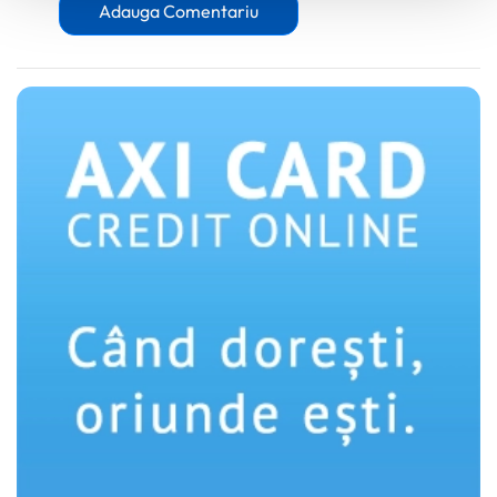
Utilizam cookie-uri pentru a personaliza experienta dvs.
Adauga Comentariu
pe website, pentru a analiza traficul pe website, precum
si pentru activitatea noastra de publicitate online.
Folosind site-ul fără a modifica setările referitoare la
cookie-uri înseamnă că sunteti de acord cu folosirea
acestora.
Află mai multe aici
.