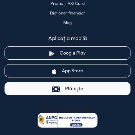
Promoții AXI Card
Dicționar financiar
Blog
Aplicația mobilă
(opens in a new tab)
Google Play
(opens in a new tab)
App Store
Plătește
Pentru clienții AXI Card
(opens in a new t