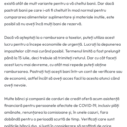
există atât de mult variante pentru a vă cheltui banii. Dar dacă
pastrati banii pe care i-ati fi cheltuit în mod normal pentru
cumpararea alimentelor suplimentare și materiale inutile, este
posibil să nu aveți încă mulți bani de rezervă.
Dacă vă așteptați la o rambursare a taxelor, puteți utiliza acest
lucru pentru a începe economiile de urgență. Lucrați la depunerea
impozitelor cât mai curând posibil. Termenul limită a fost prelungit
până la 15 iulie, deci trebuie să trimiteți returul. Dar cu cât faceți
acest lucru mai devreme, cu atât mai repede puteți obține
rambursarea. Pastrați toți acești bani într-un cont de verificare sau
de economii, astfel încât să aveți acces facil la acesta atunci când
aveți nevoie.
Multe bănci și companii de carduri de credit oferă acum asistență
financiară pentru persoanele afectate de COVID-19, inclusiv plăți
amânate, renunțarea la comisioane și, în unele cazuri, fara
dobândă pentru o perioadă scurtă de timp. Verificați care sunt
politicile băncii dvs. și luați în considerare să profitați de orice