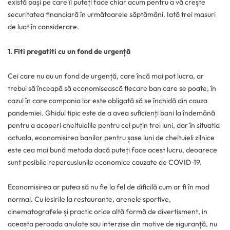
există pași pe care îi puteți face chiar acum pentru a vă crește
securitatea financiară în următoarele săptămâni. Iată trei masuri
de luat în considerare.
1. Fiti pregatiti cu un fond de urgență
Cei care nu au un fond de urgență, care încă mai pot lucra, ar
trebui să înceapă să economisească fiecare ban care se poate, în
cazul în care compania lor este obligată să se închidă din cauza
pandemiei. Ghidul tipic este de a avea suficienți bani la îndemână
pentru a acoperi cheltuielile pentru cel puțin trei luni, dar în situatia
actuala, economisirea banilor pentru șase luni de cheltuieli zilnice
este cea mai bună metoda dacă puteți face acest lucru, deoarece
sunt posibile repercusiunile economice cauzate de COVID-19.
Economisirea ar putea să nu fie la fel de dificilă cum ar fi în mod
normal. Cu iesirile la restaurante, arenele sportive,
cinematografele și practic orice altă formă de divertisment, in
aceasta peroada anulate sau interzise din motive de siguranță, nu