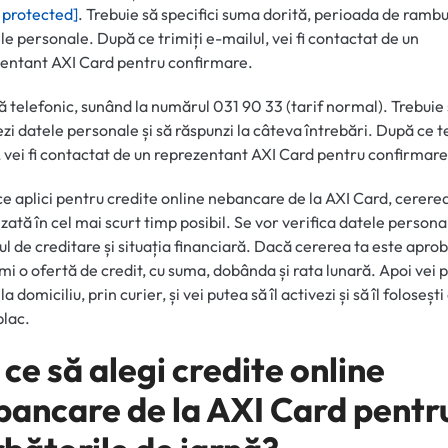
 protected]
. Trebuie să specifici suma dorită, perioada de ramb
ele personale. După ce trimiți e-mailul, vei fi contactat de un
entant AXI Card pentru confirmare.
că telefonic, sunând la numărul 031 90 33 (tarif normal). Trebuie
ezi datele personale și să răspunzi la câteva întrebări. După ce 
, vei fi contactat de un reprezentant AXI Card pentru confirmare
e aplici pentru credite online nebancare de la AXI Card, cererea
lizată în cel mai scurt timp posibil. Se vor verifica datele persona
cul de creditare și situația financiară. Dacă cererea ta este apro
imi o ofertă de credit, cu suma, dobânda și rata lunară. Apoi vei 
la domiciliu, prin curier, și vei putea să îl activezi și să îl foloseșt
plac.
ce să alegi credite online
bancare de la AXI Card pentr