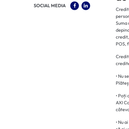
(OPENS IN A NEW TAB)
(OPENS IN A NEW 
SOCIAL MEDIA
Credit
person
Suma m
depind
credit,
POS, f
Credit
credit
• Nu s
Plăteș
• Poți 
AXI Ca
câteva
• Nu a