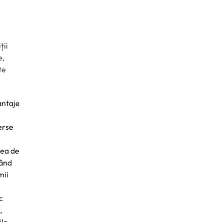
ții
e,
te
antaje
verse
nea de
nând
mii
c
,