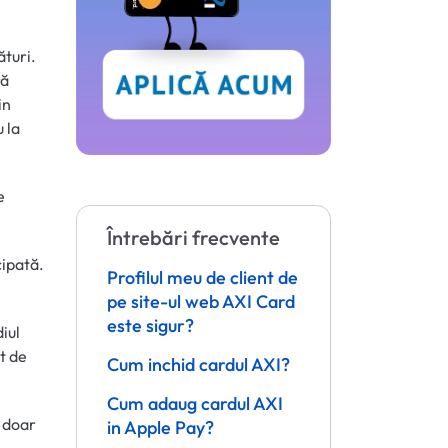
ături.
ră
in
u la
e
Întrebări frecvente
cipată.
Profilul meu de client de
pe site-ul web AXI Card
este sigur?
diul
t de
Cum inchid cardul AXI?
Cum adaug cardul AXI
e doar
in Apple Pay?