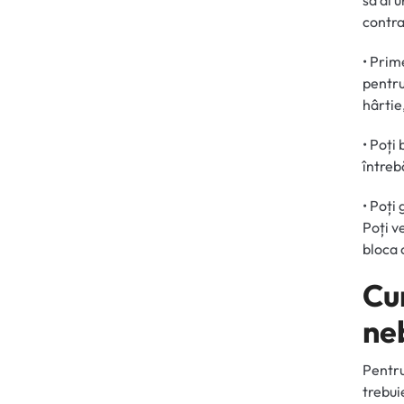
să ai u
contra
• Prim
pentru
hârtie
• Poți
întreb
• Poți
Poți v
bloca 
Cum
ne
Pentru
trebui