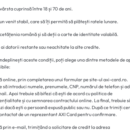
 vârsta cuprinsă între 18 și 70 de ani.
 un venit stabil, care să îți permită să plătești ratele lunare.
i cetățenia română și să deții o carte de identitate valabilă.
u ai datorii restante sau neachitate la alte credite.
ndeplinești aceste condiții, poți alege una dintre metodele de a
ibile:
că online, prin completarea unui formular pe site-ul axi-card.ro.
e să introduci numele, prenumele, CNP, numărul de telefon și a
ail. Apoi trebuie să bifezi că ești de acord cu politica de
ențialitate și cu semnarea contractului online. La final, trebuie s
zi dacă ești o persoană expusă public sau nu. După ce trimiți ce
 contactat de un reprezentant AXI Card pentru confirmare.
că prin e-mail, trimițând o solicitare de credit la adresa