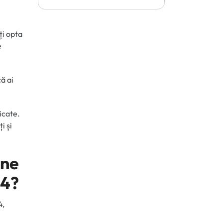
ți opta
e
ă ai
icate.
i și
ine
24?
4,