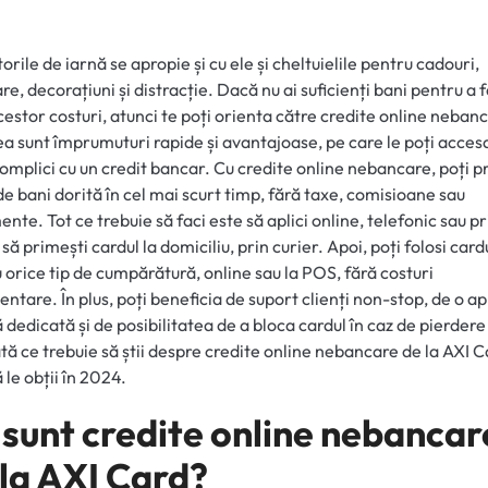
orile de iarnă se apropie și cu ele și cheltuielile pentru cadouri,
e, decorațiuni și distracție. Dacă nu ai suficienți bani pentru a 
cestor costuri, atunci te poți orienta către credite online neban
a sunt împrumuturi rapide și avantajoase, pe care le poți acces
complici cu un credit bancar. Cu credite online nebancare, poți p
e bani dorită în cel mai scurt timp, fără taxe, comisioane sau
nte. Tot ce trebuie să faci este să aplici online, telefonic sau pr
 să primești cardul la domiciliu, prin curier. Apoi, poți folosi card
 orice tip de cumpărătură, online sau la POS, fără costuri
entare. În plus, poți beneficia de suport clienți non-stop, de o ap
 dedicată și de posibilitatea de a bloca cardul în caz de pierdere
Iată ce trebuie să știi despre credite online nebancare de la AXI C
 le obții în 2024.
 sunt credite online nebancar
 la AXI Card?