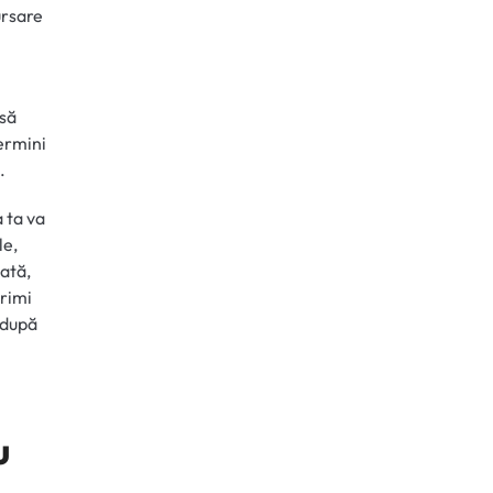
ursare
 să
termini
.
 ta va
le,
bată,
primi
i după
u