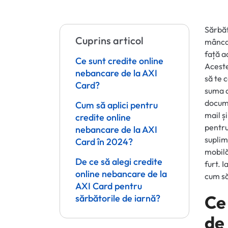
Sărbăt
Cuprins articol
mâncar
față a
Ce sunt credite online
Aceste
nebancare de la AXI
să te 
Card?
suma d
docume
Cum să aplici pentru
mail și
credite online
pentru
nebancare de la AXI
suplim
Card în 2024?
mobilă
De ce să alegi credite
furt. 
online nebancare de la
cum să
AXI Card pentru
Ce
sărbătorile de iarnă?
de