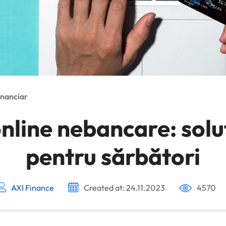
financiar
nline nebancare: solu
pentru sărbători
AXI Finance
Created at: 24.11.2023
4570