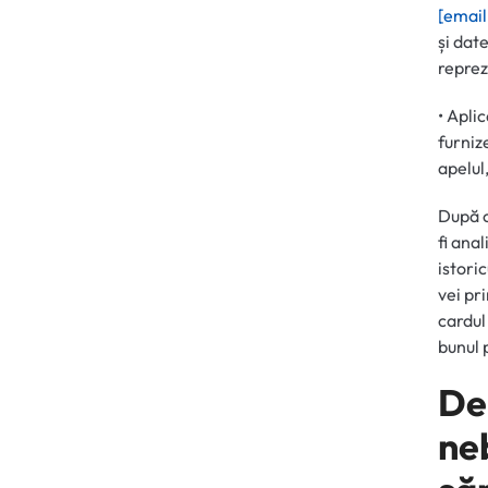
[email
și dat
reprez
• Apli
furniz
apelul
După c
fi ana
istori
vei pr
cardul 
bunul 
De 
ne