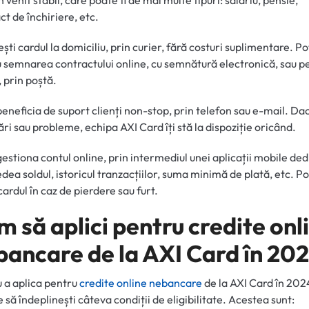
n venit stabil, care poate fi de mai multe tipuri: salariu, pensie,
ct de închiriere, etc.
ești cardul la domiciliu, prin curier, fără costuri suplimentare. Po
 semnarea contractului online, cu semnătură electronică, sau p
, prin poștă.
 beneficia de suport clienți non-stop, prin telefon sau e-mail. Dac
ări sau probleme, echipa AXI Card îți stă la dispoziție oricând.
 gestiona contul online, prin intermediul unei aplicații mobile ded
edea soldul, istoricul tranzacțiilor, suma minimă de plată, etc. Poț
cardul în caz de pierdere sau furt.
 să aplici pentru credite onl
bancare de la AXI Card în 20
 a aplica pentru
credite online nebancare
de la AXI Card în 202
e să îndeplinești câteva condiții de eligibilitate. Acestea sunt: