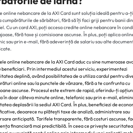
rbătorile de iarnă?
e online nebancare de la AXI Card sunt soluția ideală pentru a-ți
a cumpărăturile de sărbători, fără să îți faci griji pentru banii din
el. Cu un card AXI, poți accesa credite online nebancare în condi
joase, fără taxe și comisioane ascunse. În plus, poți aplica onlin
nic sau prin e-mail, fără adeverință de salariu sau alte documen
icate.
ele online nebancare de la AXI Card aduc cu sine numeroase av
 beneficiari. Prin intermediul acestui serviciu, experimentezi
ilitatea deplină, având posibilitatea de a utiliza cardul pentru di
ături online sau la punctele de vânzare, fără a te confrunta cu
oane ascunse. Procesul este extrem de rapid, oferindu-ți opțiu
ca în doar câteva minute online, telefonic sau prin e-mail, elimi
tatea deplasării la sediul AXI Card. În plus, beneficiezi de econo
icative, deoarece nu plătești taxe de analiză, administrare sau
sare anticipată. Tarifele transparente, fără costuri ascunse, fa
ența financiară mai predictibilă. În ceea ce privește securitatea