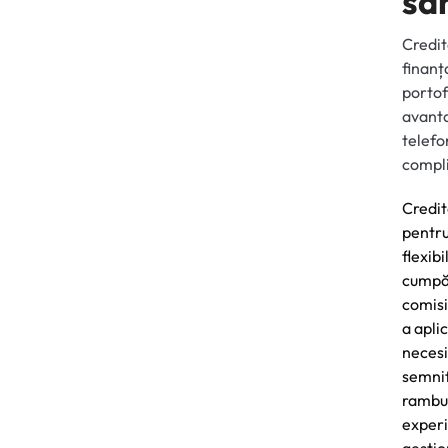
să
Credit
finanț
portof
avanta
telefo
compl
Credit
pentru
flexib
cumpăr
comisi
a apli
necesi
semnif
rambur
experi