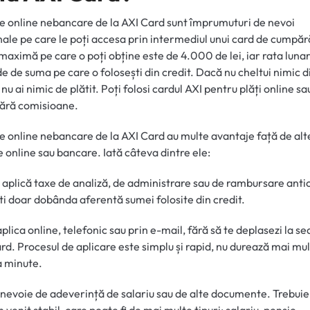
TAB)
e online nebancare de la AXI Card sunt împrumuturi de nevoi
ale pe care le poți accesa prin intermediul unui card de cumpăr
aximă pe care o poți obține este de 4.000 de lei, iar rata luna
e de suma pe care o folosești din credit. Dacă nu cheltui nimic d
 nu ai nimic de plătit. Poți folosi cardul AXI pentru plăți online sa
ără comisioane.
e online nebancare de la AXI Card au multe avantaje față de alt
e online sau bancare. Iată câteva dintre ele:
e aplică taxe de analiză, de administrare sau de rambursare anti
ti doar dobânda aferentă sumei folosite din credit.
aplica online, telefonic sau prin e-mail, fără să te deplasezi la se
rd. Procesul de aplicare este simplu și rapid, nu durează mai mul
 minute.
i nevoie de adeverință de salariu sau de alte documente. Trebui