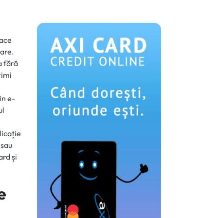
face
care.
a fără
rimi
in e-
ul
licație
 sau
ard și
e