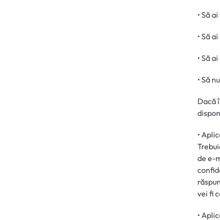
• Să ai
• Să ai
• Să a
• Să n
Dacă î
dispon
• Apli
Trebui
de e-m
confid
răspun
vei fi
• Apli