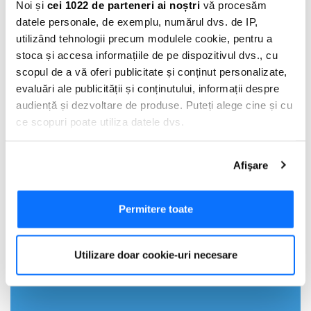
Noi și
cei 1022 de parteneri ai noștri
vă procesăm
Adauga Comentariu
datele personale, de exemplu, numărul dvs. de IP,
utilizând tehnologii precum modulele cookie, pentru a
stoca și accesa informațiile de pe dispozitivul dvs., cu
scopul de a vă oferi publicitate și conținut personalizate,
evaluări ale publicității și conținutului, informații despre
audiență și dezvoltare de produse. Puteți alege cine și cu
ce scopuri poate utiliza datele dvs.
Dacă ne permiteți, am dori, de asemenea:
Afişare
Să colectăm informațiile cu privire la locația dvs.
geografică cu o exactitate de până la câțiva metri
Să vă identificăm dispozitivul scanândul-l în mod
Permitere toate
activ după caracteristici specifice (amprentare)
Găsiți mai multe informații despre procesarea datelor
Utilizare doar cookie-uri necesare
dvs. personale și configurați-vă preferințele la
secțiunea
cu detalii
. Vă puteți modifica sau retrage oricând acordul
din Declarația despre modulele cookie.