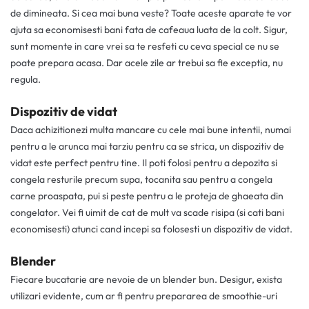
de dimineata. Si cea mai buna veste? Toate aceste aparate te vor
ajuta sa economisesti bani fata de cafeaua luata de la colt. Sigur,
sunt momente in care vrei sa te resfeti cu ceva special ce nu se
poate prepara acasa. Dar acele zile ar trebui sa fie exceptia, nu
regula.
Dispozitiv de vidat
Daca achizitionezi multa mancare cu cele mai bune intentii, numai
pentru a le arunca mai tarziu pentru ca se strica, un dispozitiv de
vidat este perfect pentru tine. Il poti folosi pentru a depozita si
congela resturile precum supa, tocanita sau pentru a congela
carne proaspata, pui si peste pentru a le proteja de ghaeata din
congelator. Vei fi uimit de cat de mult va scade risipa (si cati bani
economisesti) atunci cand incepi sa folosesti un dispozitiv de vidat.
Blender
Fiecare bucatarie are nevoie de un blender bun. Desigur, exista
utilizari evidente, cum ar fi pentru prepararea de smoothie-uri