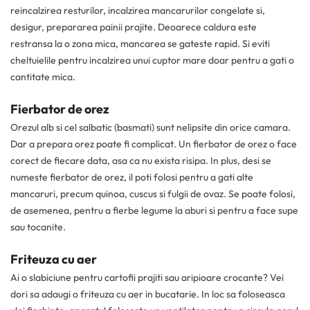
reincalzirea resturilor, incalzirea mancarurilor congelate si,
desigur, prepararea painii prajite. Deoarece caldura este
restransa la o zona mica, mancarea se gateste rapid. Si eviti
cheltuielile pentru incalzirea unui cuptor mare doar pentru a gati o
cantitate mica.
Fierbator de orez
Orezul alb si cel salbatic (basmati) sunt nelipsite din orice camara.
Dar a prepara orez poate fi complicat. Un fierbator de orez o face
corect de fiecare data, asa ca nu exista risipa. In plus, desi se
numeste fierbator de orez, il poti folosi pentru a gati alte
mancaruri, precum quinoa, cuscus si fulgii de ovaz. Se poate folosi,
de asemenea, pentru a fierbe legume la aburi si pentru a face supe
sau tocanite.
Friteuza cu aer
Ai o slabiciune pentru cartofii prajiti sau aripioare crocante? Vei
dori sa adaugi o friteuza cu aer in bucatarie. In loc sa foloseasca