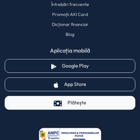
Întrebări frecvente
Promoții AXI Card
Dicționar financiar
Blog
Aplicația mobilă
(opens in a new tab)
Google Play
(opens in a new tab)
App Store
Plătește
Pentru clienții AXI Card
(opens in a new t