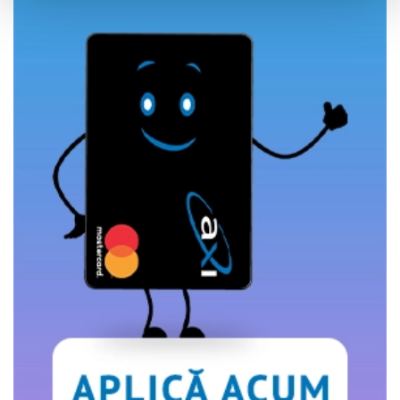
Utilizam cookie-uri pentru a personaliza experienta dvs.
pe website, pentru a analiza traficul pe website, precum
si pentru activitatea noastra de publicitate online.
Folosind site-ul fără a modifica setările referitoare la
cookie-uri înseamnă că sunteti de acord cu folosirea
acestora.
Află mai multe aici
.