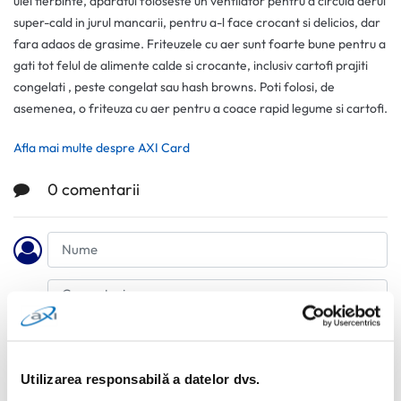
ulei fierbinte, aparatul foloseste un ventilator pentru a circula aerul
super-cald in jurul mancarii, pentru a-l face crocant si delicios, dar
fara adaos de grasime. Friteuzele cu aer sunt foarte bune pentru a
gati tot felul de alimente calde si crocante, inclusiv cartofi prajiti
congelati , peste congelat sau hash browns. Poti folosi, de
asemenea, o friteuza cu aer pentru a coace rapid legume si cartofi.
Afla mai multe despre AXI Card
0 comentarii
Utilizarea responsabilă a datelor dvs.