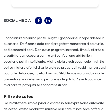
(OPENS IN A NEW TAB)
(OPENS IN A NEW TAB)
SOCIAL MEDIA
Economisirea banilor pentru bugetul gospodariei incepe adesea in
bucatarie. De fiecare data cand pregatesti mancarea si bauturile,
poti economisi bani. Dar, cu un program incarcat, timpul, efortul si
creativitatea necesara pentru a-ti perfectiona abilitatile in
bucatarie pot fi insuficiente. Aici te ajuta electrocasnicele mici. Ele
pot sa inlature efortul si sa te ajute sa pregatesti rapid mancarea si
bauturile delicioase, cu efort minim. Stilul tau de viata si obiceiurile
alimentare vor determina pe care le alegi. Iata 7 electrocasnice
mici care te pot ajuta sa economisesti bani:
Filtru de cafea
De la cafetiere simple pana la espresso sau expresoare automate
de cafea, exista modalitati multiple prin care iti poti face cafeaua