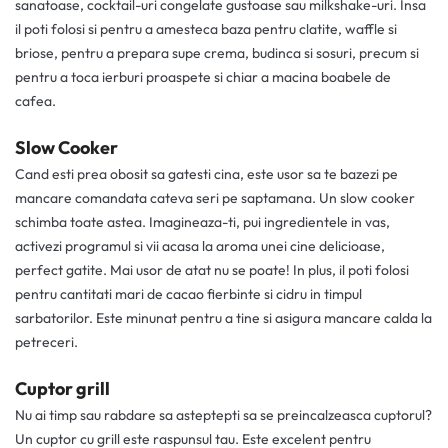
sanatoase, cocktail-uri congelate gustoase sau milkshake-uri. Insa
il poti folosi si pentru a amesteca baza pentru clatite, waffle si
briose, pentru a prepara supe crema, budinca si sosuri, precum si
pentru a toca ierburi proaspete si chiar a macina boabele de
cafea.
Slow Cooker
Cand esti prea obosit sa gatesti cina, este usor sa te bazezi pe
mancare comandata cateva seri pe saptamana. Un slow cooker
schimba toate astea. Imagineaza-ti, pui ingredientele in vas,
activezi programul si vii acasa la aroma unei cine delicioase,
perfect gatite. Mai usor de atat nu se poate! In plus, il poti folosi
pentru cantitati mari de cacao fierbinte si cidru in timpul
sarbatorilor. Este minunat pentru a tine si asigura mancare calda la
petreceri.
Cuptor grill
Nu ai timp sau rabdare sa asteptepti sa se preincalzeasca cuptorul?
Un cuptor cu grill este raspunsul tau. Este excelent pentru