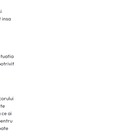
i
t insa
ituatia
otrivit
corului
ste
 ce ai
pentru
poate