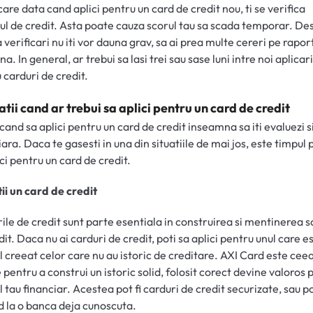
care data cand aplici pentru un card de credit nou, ti se verifica
ul de credit. Asta poate cauza scorul tau sa scada temporar. Des
 verificari nu iti vor dauna grav, sa ai prea multe cereri pe rapor
a. In general, ar trebui sa lasi trei sau sase luni intre noi aplicari
 carduri de credit.
uatii cand ar trebui sa aplici pentru un card de credit
i cand sa aplici pentru un card de credit inseamna sa iti evaluezi s
iara. Daca te gasesti in una din situatiile de mai jos, este timpul p
ici pentru un card de credit.
ii un card de credit
ile de credit sunt parte esentiala in construirea si mentinerea s
dit. Daca nu ai carduri de credit, poti sa aplici pentru unul care e
l creeat celor care nu au istoric de creditare. AXI Card este ceea
 pentru a construi un istoric solid, folosit corect devine valoros 
ul tau financiar. Acestea pot fi carduri de credit securizate, sau 
d la o banca deja cunoscuta.