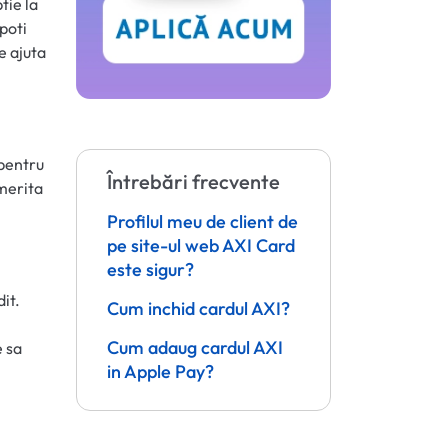
tie la
 poti
e ajuta
 pentru
Întrebări frecvente
 merita
Profilul meu de client de
pe site-ul web AXI Card
este sigur?
it.
Cum inchid cardul AXI?
Cum adaug cardul AXI
e sa
in Apple Pay?