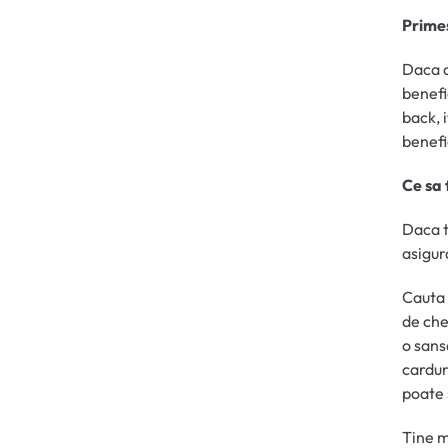
Primes
Daca a
benefi
back, 
benefi
Ce sa 
Daca t
asigur
Cauta 
de chel
o sans
cardur
poate 
Tine m