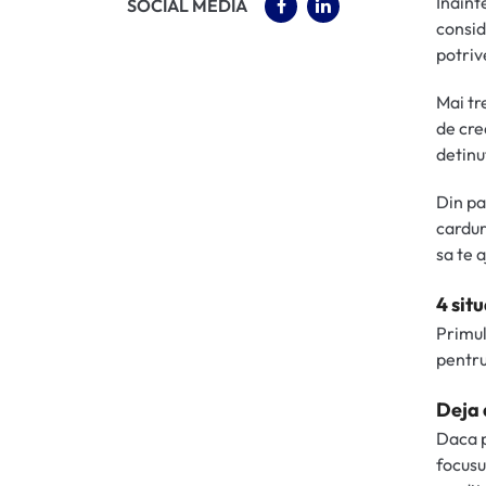
Inaint
(OPENS IN A NEW TAB)
(OPENS IN A NEW 
SOCIAL MEDIA
conside
potriv
Mai tr
de cre
detinu
Din pa
cardur
sa te 
4 sit
Primul
pentru
Deja 
Daca p
focusu