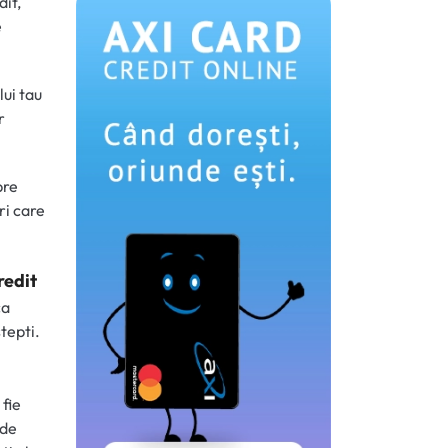
dit,
e
lui tau
r
pre
ri care
redit
ca
tepti.
 fie
 de