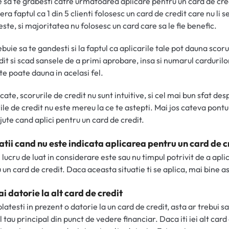
e sa te grabesti catre urmatoarea aplicare pentru un card de cre
TAB)
ra faptul ca 1 din 5 clienti folosesc un card de credit care nu li s
este, si majoritatea nu folosesc un card care sa le fie benefic.
ebuie sa te gandesti si la faptul ca aplicarile tale pot dauna scoru
dit si scad sansele de a primi aprobare, insa si numarul cardurilo
te poate dauna in acelasi fel.
cate, scorurile de credit nu sunt intuitive, si cel mai bun sfat des
ile de credit nu este mereu la ce te astepti. Mai jos cateva pontu
ajute cand aplici pentru un card de credit.
uatii cand nu este indicata aplicarea pentru un card de c
 lucru de luat in considerare este sau nu timpul potrivit de a apli
 un card de credit. Daca aceasta situatie ti se aplica, mai bine as
ai datorie la alt card de credit
latesti in prezent o datorie la un card de credit, asta ar trebui sa
l tau principal din punct de vedere financiar. Daca iti iei alt card