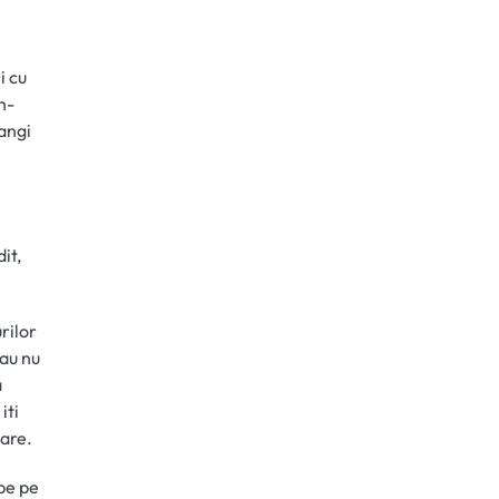
i cu
h-
rangi
it,
rilor
sau nu
a
iti
bare.
pe pe