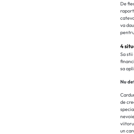
De fie
raport
cateva
va daun
pentru
4 sit
Sa sti
financ
sa apl
Nu det
Cardur
de cre
specia
nevoie
viitor
un car