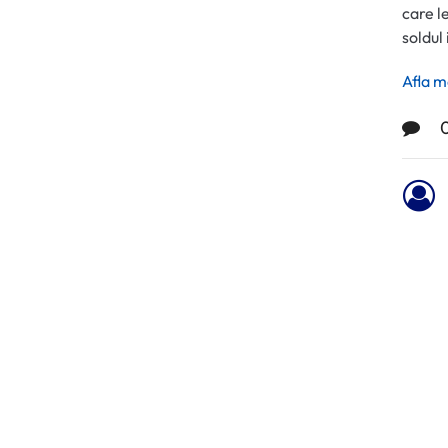
care l
soldul
Afla m
0