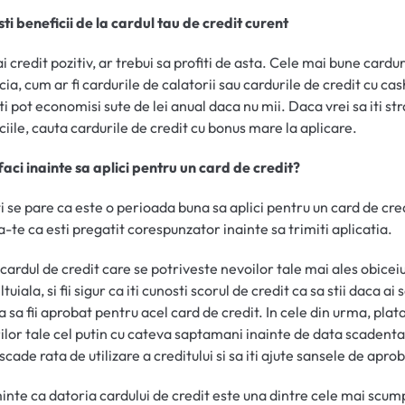
ti beneficii de la cardul tau de credit curent
i credit pozitiv, ar trebui sa profiti de asta. Cele mai bune cardur
cia, cum ar fi cardurile de calatorii sau cardurile de credit cu cas
iti pot economisi sute de lei anual daca nu mii. Daca vrei sa iti st
ciile, cauta cardurile de credit cu bonus mare la aplicare.
faci inainte sa aplici pentru un card de credit?
i se pare ca este o perioada buna sa aplici pentru un card de cred
a-te ca esti pregatit corespunzator inainte sa trimiti aplicatia.
cardul de credit care se potriveste nevoilor tale mai ales obiceiu
tuiala, si fii sigur ca iti cunosti scorul de credit ca sa stii daca ai 
a sa fii aprobat pentru acel card de credit. In cele din urma, plat
ilor tale cel putin cu cateva saptamani inainte de data scadenta 
scade rata de utilizare a creditului si sa iti ajute sansele de apro
inte ca datoria cardului de credit este una dintre cele mai scum