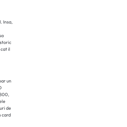
. Insa,
sa
istoric
cat il
oar un
O
 800,
ele
uri de
n card