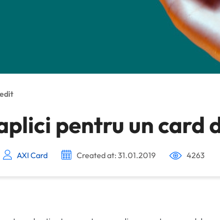
edit
plici pentru un card 
AXI Card
Created at: 31.01.2019
4263