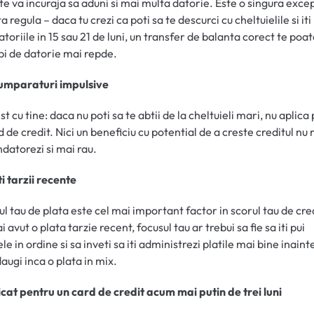
 te va incuraja sa aduni si mai multa datorie. Este o singura excep
 regula – daca tu crezi ca poti sa te descurci cu cheltuielile si iti
datoriile in 15 sau 21 de luni, un transfer de balanta corect te poat
pi de datorie mai repde.
cumparaturi impulsive
st cu tine: daca nu poti sa te abtii de la cheltuieli mari, nu aplica
d de credit. Nici un beneficiu cu potential de a creste creditul nu
ndatorezi si mai rau.
ti tarzii recente
cul tau de plata este cel mai important factor in scorul tau de cred
 avut o plata tarzie recent, focusul tau ar trebui sa fie sa iti pui
le in ordine si sa inveti sa iti administrezi platile mai bine inaint
augi inca o plata in mix.
icat pentru un card de credit acum mai putin de trei luni