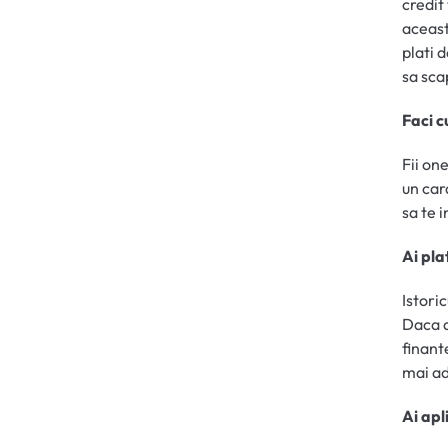
credit
aceasta
plati 
sa sca
Faci 
Fii one
un car
sa te i
Ai pla
Istori
Daca ai
finante
mai ad
Ai apl