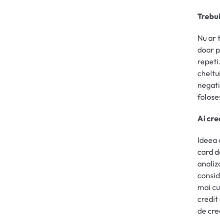
Trebui
Nu ar t
doar p
repeti
cheltui
negativ
folose
Ai cre
Ideea 
card d
analiz
consid
mai cu
credit
de cre