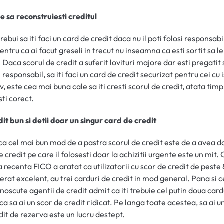
e sa reconstruiesti creditul
rebui sa iti faci un card de credit daca nu il poti folosi responsabil
entru ca ai facut greseli in trecut nu inseamna ca esti sortit sa le
. Daca scorul de credit a suferit lovituri majore dar esti pregatit 
 responsabil, sa iti faci un card de credit securizat pentru cei cu 
, este cea mai buna cale sa iti cresti scorul de credit, atata timp 
sti corect.
dit bun si detii doar un singur card de credit
ca cel mai bun mod de a pastra scorul de credit este de a avea d
e credit pe care il folosesti doar la achizitii urgente este un mit. 
a recenta FICO a aratat ca utilizatorii cu scor de credit de peste
erat excelent, au trei carduri de credit in mod general. Pana si c
noscute agentii de credit admit ca iti trebuie cel putin doua card
 ca sa ai un scor de credit ridicat. Pe langa toate acestea, sa ai u
dit de rezerva este un lucru destept.