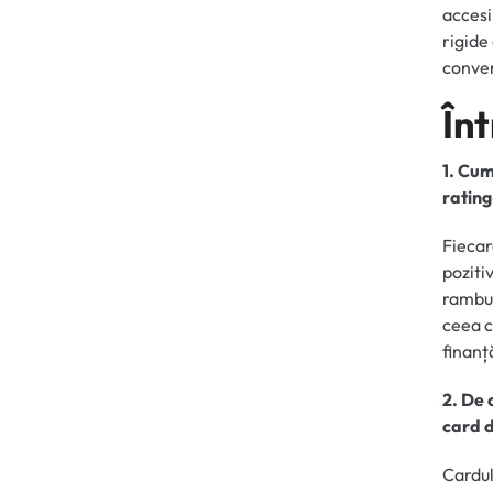
accesib
rigide 
conven
În
1. Cum
rating
Fiecar
poziti
rambur
ceea c
finanț
2. De 
card d
Cardul