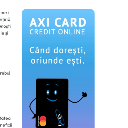
ineri
ențină
unoști
le și
trebui
itatea
neficii