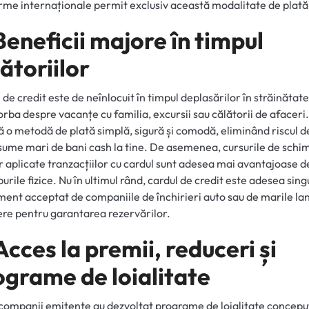
rme internaționale permit exclusiv această modalitate de plată
Beneficii majore în timpul
ătoriilor
 de credit este de neînlocuit în timpul deplasărilor în străinătate,
orba despre vacanțe cu familia, excursii sau călătorii de afaceri. 
ă o metodă de plată simplă, sigură și comodă, eliminând riscul d
sume mari de bani cash la tine. De asemenea, cursurile de schi
r aplicate tranzacțiilor cu cardul sunt adesea mai avantajoase d
urile fizice. Nu în ultimul rând, cardul de credit este adesea sing
ment acceptat de companiile de închirieri auto sau de marile lan
ere pentru garantarea rezervărilor.
Acces la premii, reduceri și
ograme de loialitate
companii emitente au dezvoltat programe de loialitate concepu