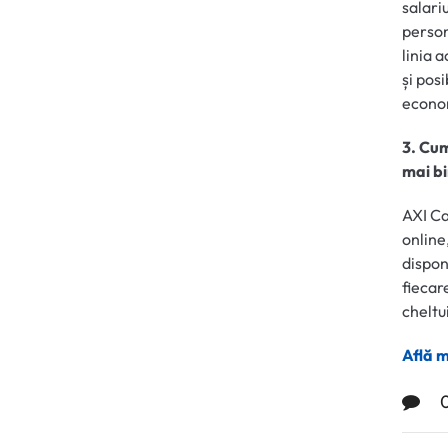
salariu
person
linia 
și pos
econom
3. Cum
mai bi
AXI Ca
online
dispon
fiecar
cheltui
Află m
0