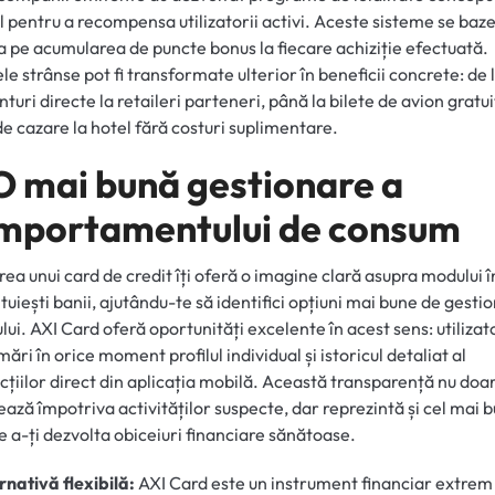
l pentru a recompensa utilizatorii activi. Aceste sisteme se baz
 pe acumularea de puncte bonus la fiecare achiziție efectuată.
le strânse pot fi transformate ulterior în beneficii concrete: de 
nturi directe la retaileri parteneri, până la bilete de avion gratu
de cazare la hotel fără costuri suplimentare.
 O mai bună gestionare a
mportamentului de consum
area unui card de credit îți oferă o imagine clară asupra modului î
eltuiești banii, ajutându-te să identifici opțiuni mai bune de gesti
lui. AXI Card oferă oportunități excelente în acest sens: utilizato
mări în orice moment profilul individual și istoricul detaliat al
cțiilor direct din aplicația mobilă. Această transparență nu doar
ează împotriva activităților suspecte, dar reprezintă și cel mai 
 a-ți dezvolta obiceiuri financiare sănătoase.
rnativă flexibilă:
AXI Card este un instrument financiar extrem