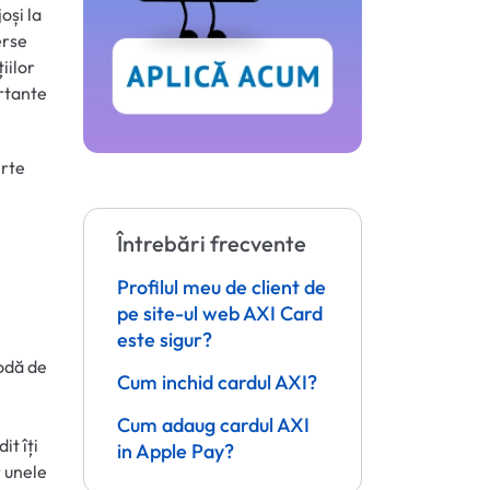
oși la
erse
iilor
ortante
erte
Întrebări frecvente
Profilul meu de client de
pe site-ul web AXI Card
este sigur?
todă de
Cum inchid cardul AXI?
Cum adaug cardul AXI
it îți
in Apple Pay?
r unele