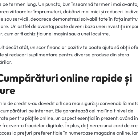
 pe termen lung. Un punctaj bun înseamnă termeni mai avantaj
rea viitoarelor împrumuturi, dobânzi mai mici și reduceri la div
e sau servicii, deoarece demonstrezi solvabilitate în fața instituț
iare. Un astfel de avantaj poate deveni baza unei investiții imp
or, cum ar fi achiziția unei mașini sau a unei locuințe.
TAB)
lt decât atât, un scor financiar pozitiv te poate ajuta să obții of
le și reduceri suplimentare pentru diverse produse din sfera
ărilor.
Cumpărături online rapide și
gure
ile de credit s-au dovedit a fi cea mai sigură și convenabilă me
 cumpărături pe internet. Ele garantează cel mai înalt nivel de
tate pentru plățile online, un aspect esențial în prezent, având în
 frecvența fraudelor digitale. În plus, deținerea unui card de cred
acces la prețuri preferentiale în numeroase magazine online, ia