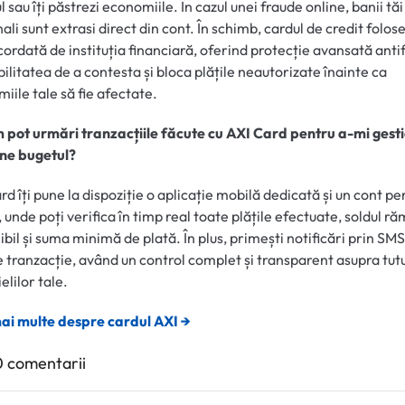
l sau îți păstrezi economiile. În cazul unei fraude online, banii tăi
ali sunt extrasi direct din cont. În schimb, cardul de credit folos
acordată de instituția financiară, oferind protecție avansată ant
ibilitatea de a contesta și bloca plățile neautorizate înainte ca
iile tale să fie afectate.
 pot urmări tranzacțiile făcute cu AXI Card pentru a-mi gest
ne bugetul?
rd îți pune la dispoziție o aplicație mobilă dedicată și un cont p
, unde poți verifica în timp real toate plățile efectuate, soldul r
ibil și suma minimă de plată. În plus, primești notificări prin SM
e tranzacție, având un control complet și transparent asupra tut
elilor tale.
ai multe despre cardul AXI →
 comentarii