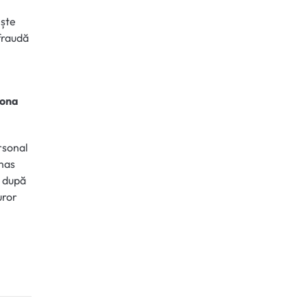
ește
ifraudă
iona
ersonal
ămas
S după
uror