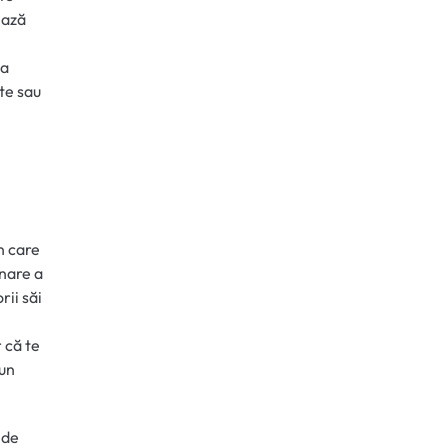
ează
la
ite sau
n care
onare a
rii săi
 că te
bun
 de