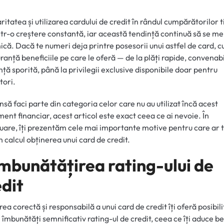
ritatea și utilizarea cardului de credit în rândul cumpărătorilor t
ntr-o creștere constantă, iar această tendință continuă să se m
ică. Dacă te numeri deja printre posesorii unui astfel de card, c
uranță beneficiile pe care le oferă — de la plăți rapide, convenabi
nță sporită, până la privilegii exclusive disponibile doar pentru
tori.
nsă faci parte din categoria celor care nu au utilizat încă acest
ment financiar, acest articol este exact ceea ce ai nevoie. În
uare, îți prezentăm cele mai importante motive pentru care ar 
în calcul obținerea unui card de credit.
Îmbunătățirea rating-ului de
edit
area corectă și responsabilă a unui card de credit îți oferă posibil
i îmbunătăți semnificativ rating-ul de credit, ceea ce îți aduce be