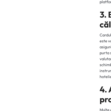
platfo
3. 
căl
Cardul
este v
asigur
purta 
valuta
schimb
instru
hoteli
4. 
pr
Multe 