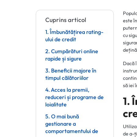
Popula
Cuprins articol
este î
putern
1. Îmbunătățirea rating-
cu sig
ului de credit
sigura
dețină
2. Cumpărături online
rapide și sigure
Dacă î
3. Beneficii majore în
instru
timpul călătoriilor
contin
să iei 
4. Acces la premii,
reduceri și programe de
1. 
loialitate
cr
5. O mai bună
gestionare a
Utiliz
comportamentului de
de a-ț