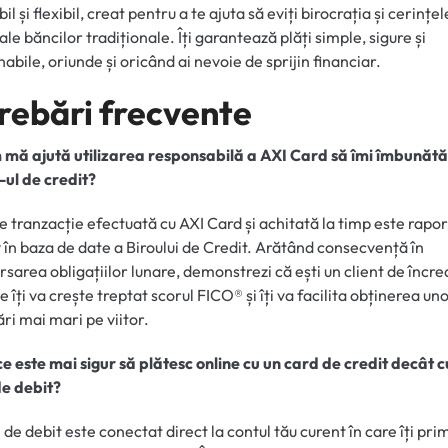
il și flexibil, creat pentru a te ajuta să eviți birocrația și cerințel
ale băncilor tradiționale. Îți garantează plăți simple, sigure și
abile, oriunde și oricând ai nevoie de sprijin financiar.
trebări frecvente
 mă ajută utilizarea responsabilă a AXI Card să îmi îmbunăt
-ul de credit?
e tranzacție efectuată cu AXI Card și achitată la timp este rapo
v în baza de date a Biroului de Credit. Arătând consecvență în
sarea obligațiilor lunare, demonstrezi că ești un client de încre
e îți va crește treptat scorul FICO® și îți va facilita obținerea un
ări mai mari pe viitor.
ce este mai sigur să plătesc online cu un card de credit decât c
e debit?
 de debit este conectat direct la contul tău curent în care îți pri