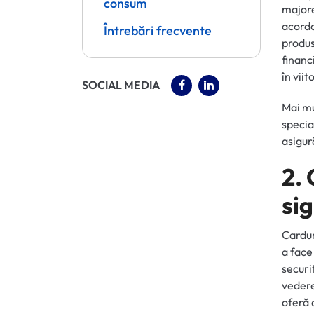
consum
majore
acorda
Întrebări frecvente
produs
financ
în viit
(OPENS IN A NEW TAB)
(OPENS IN A NEW 
SOCIAL MEDIA
Mai mu
specia
asigur
2. 
si
Cardur
a face
securi
vedere
oferă 