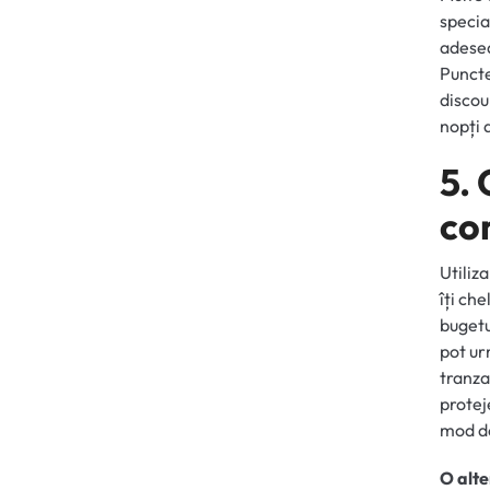
specia
adesea
Puncte
discou
nopți 
5.
co
Utiliz
îți ch
bugetu
pot ur
tranza
protej
mod de
O alte