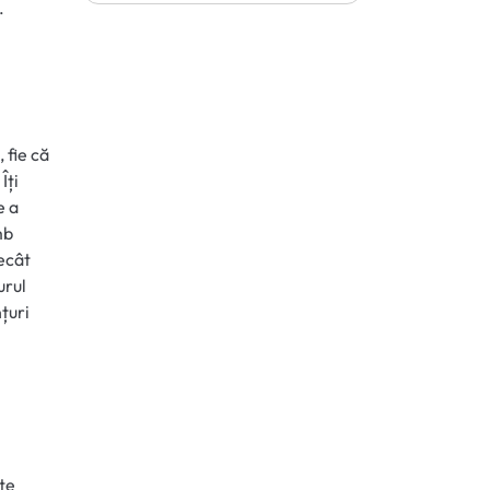
.
 fie că
Îți
e a
mb
ecât
urul
țuri
te