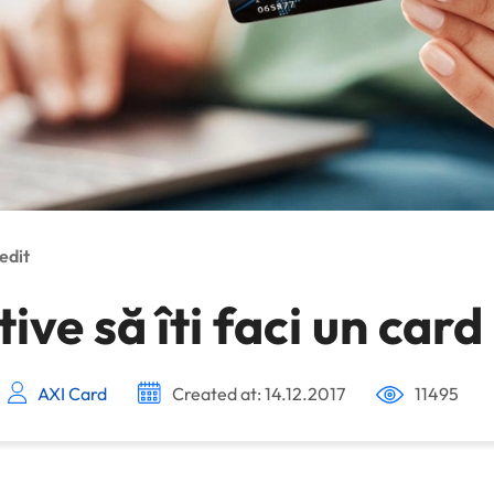
edit
ive să îti faci un card
AXI Card
Created at: 14.12.2017
11495