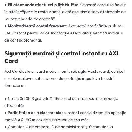
●
Fii atent unde efectuezi plăți:
Nu lăsa niciodată cardul să fie dus
în altă încăpere la restaurant și evită așa-zisele servicii stradale de
„curățat banda magnetică”.
●
Monitorizează contul frecvent:
Activează notificările push sau
SMS instant pentru orice tranzacție efectuată și verifică extrasul
de cont săptămânal.
Siguranță maximă și control instant cu AXI
Card
AXI Card este un card modern emis sub sigla Mastercard, echipat
cu cele mai avansate sisteme de protecție împotriva fraudei
financiare.
● Notificări SMS gratuite în timp real pentru fiecare tranzacție
efectuată;
● Posibilitatea de a bloca/debloca instant cardul direct din aplicația
mobilă AXI RO în caz de suspiciune de fraudă;
● Comision 0 de emitere, 0 de administrare și 0 comision la