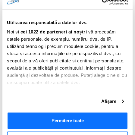
2. Sunt plățile contactless mai sigure împotriva skimming-ului
tradițional?
Utilizarea responsabilă a datelor dvs.
Noi și
cei 1022 de parteneri ai noștri
vă procesăm
Da, plățile contactless (NFC) nu necesită trecerea benzii magnetice
datele personale, de exemplu, numărul dvs. de IP,
prin cititor, ceea ce elimină riscul de copiere a datelor prin
utilizând tehnologii precum modulele cookie, pentru a
skimmere fizice montate pe fanta ATM-ului sau POS-ului.
stoca și accesa informațiile de pe dispozitivul dvs., cu
scopul de a vă oferi publicitate și conținut personalizate,
3. Cum mă ajută aplicația AXI RO dacă suspectez o activitate
evaluări ale publicității și conținutului, informații despre
neautorizată?
audiență și dezvoltare de produse. Puteți alege cine și cu
Prin aplicația mobilă AXI RO poți verifica instantaneu ultimele
ce scopuri poate utiliza datele dvs.
operațiuni procesate și poți solicita blocarea rapidă a cardului
pentru a împiedica efectua altor tranzacții neautorizate.
Dacă ne permiteți, am dori, de asemenea:
Afişare
Să colectăm informațiile cu privire la locația dvs.
Află mai multe și aplică pentru AXI Card →
geografică cu o exactitate de până la câțiva metri
Să vă identificăm dispozitivul scanândul-l în mod
Permitere toate
0 comentarii
activ după caracteristici specifice (amprentare)