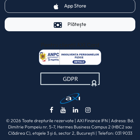
(opens in a new tab)
App Store
Plătește
Pentru clienții AXI Card
(opens in a new t
(opens in a new tab)
(opens in a new tab)
(opens in a new tab)
(opens in a new ta
© 2026 Toate drepturile rezervate | AXI Finance IFN | Adresa: Bd.
Dimitrie Pompeiu nr. 5-7, Hermes Business Campus 2 (HBC2 sau
Clădirea C), etajele 3 și 6, sector 2, București | Telefon: 031 9033