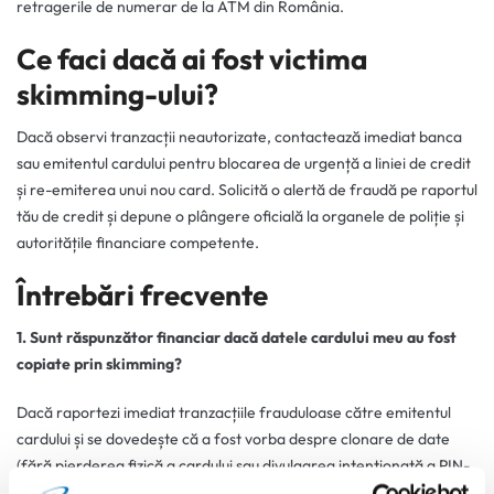
retragerile de numerar de la ATM din România.
Ce faci dacă ai fost victima
skimming-ului?
Dacă observi tranzacții neautorizate, contactează imediat banca
sau emitentul cardului pentru blocarea de urgență a liniei de credit
și re-emiterea unui nou card. Solicită o alertă de fraudă pe raportul
tău de credit și depune o plângere oficială la organele de poliție și
autoritățile financiare competente.
Întrebări frecvente
1. Sunt răspunzător financiar dacă datele cardului meu au fost
copiate prin skimming?
Dacă raportezi imediat tranzacțiile frauduloase către emitentul
cardului și se dovedește că a fost vorba despre clonare de date
(fără pierderea fizică a cardului sau divulgarea intenționată a PIN-
ului), de regulă nu vei fi tras la răspundere pentru sumele furate.