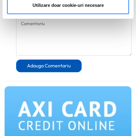
Găsiți mai multe informații despre procesarea datelor
Utilizare doar cookie-uri necesare
dvs. personale și configurați-vă preferințele la
secțiunea
cu detalii
. Vă puteți modifica sau retrage oricând acordul
din Declarația despre modulele cookie.
Utilizam cookie-uri pentru a personaliza experienta dvs.
pe website, pentru a analiza traficul pe website, precum
si pentru activitatea noastra de publicitate online.
Folosind site-ul fără a modifica setările referitoare la
Adauga Comentariu
cookie-uri înseamnă că sunteti de acord cu folosirea
acestora.
Află mai multe aici
.