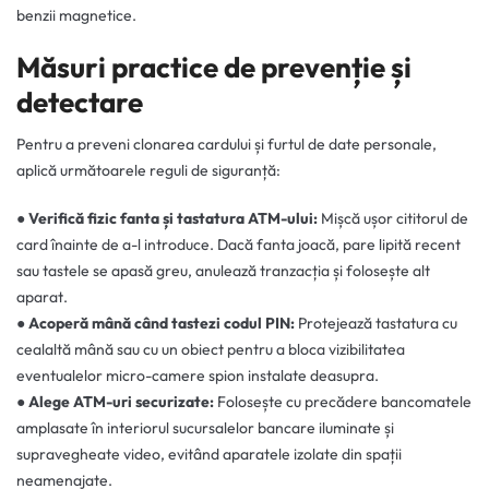
benzii magnetice.
Măsuri practice de prevenție și
detectare
Pentru a preveni clonarea cardului și furtul de date personale,
aplică următoarele reguli de siguranță:
●
Verifică fizic fanta și tastatura ATM-ului:
Mișcă ușor cititorul de
card înainte de a-l introduce. Dacă fanta joacă, pare lipită recent
sau tastele se apasă greu, anulează tranzacția și folosește alt
aparat.
●
Acoperă mână când tastezi codul PIN:
Protejează tastatura cu
cealaltă mână sau cu un obiect pentru a bloca vizibilitatea
eventualelor micro-camere spion instalate deasupra.
●
Alege ATM-uri securizate:
Folosește cu precădere bancomatele
amplasate în interiorul sucursalelor bancare iluminate și
supravegheate video, evitând aparatele izolate din spații
neamenajate.