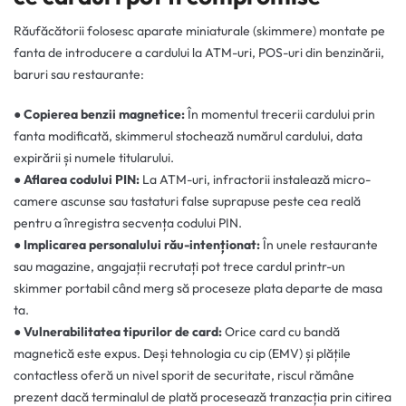
Răufăcătorii folosesc aparate miniaturale (skimmere) montate pe
fanta de introducere a cardului la ATM-uri, POS-uri din benzinării,
baruri sau restaurante:
●
Copierea benzii magnetice:
În momentul trecerii cardului prin
fanta modificată, skimmerul stochează numărul cardului, data
expirării și numele titularului.
●
Aflarea codului PIN:
La ATM-uri, infractorii instalează micro-
camere ascunse sau tastaturi false suprapuse peste cea reală
pentru a înregistra secvența codului PIN.
●
Implicarea personalului rău-intenționat:
În unele restaurante
sau magazine, angajații recrutați pot trece cardul printr-un
skimmer portabil când merg să proceseze plata departe de masa
ta.
●
Vulnerabilitatea tipurilor de card:
Orice card cu bandă
magnetică este expus. Deși tehnologia cu cip (EMV) și plățile
contactless oferă un nivel sporit de securitate, riscul rămâne
prezent dacă terminalul de plată procesează tranzacția prin citirea