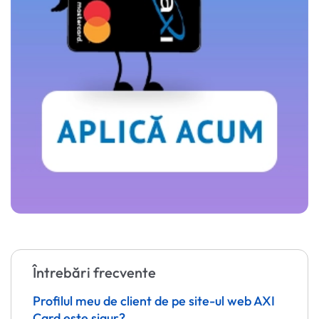
Întrebări frecvente
Profilul meu de client de pe site-ul web AXI
Card este sigur?