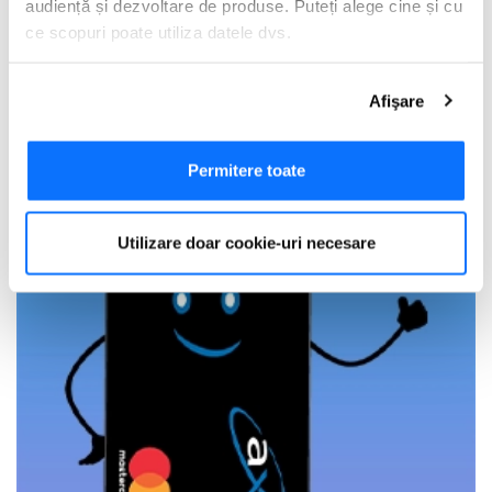
audiență și dezvoltare de produse. Puteți alege cine și cu
ce scopuri poate utiliza datele dvs.
Dacă ne permiteți, am dori, de asemenea:
Afişare
Să colectăm informațiile cu privire la locația dvs.
geografică cu o exactitate de până la câțiva metri
Să vă identificăm dispozitivul scanândul-l în mod
Permitere toate
activ după caracteristici specifice (amprentare)
Găsiți mai multe informații despre procesarea datelor
Utilizare doar cookie-uri necesare
dvs. personale și configurați-vă preferințele la
secțiunea
cu detalii
. Vă puteți modifica sau retrage oricând acordul
din Declarația despre modulele cookie.
Utilizam cookie-uri pentru a personaliza experienta dvs.
pe website, pentru a analiza traficul pe website, precum
si pentru activitatea noastra de publicitate online.
Folosind site-ul fără a modifica setările referitoare la
cookie-uri înseamnă că sunteti de acord cu folosirea
acestora.
Află mai multe aici
.