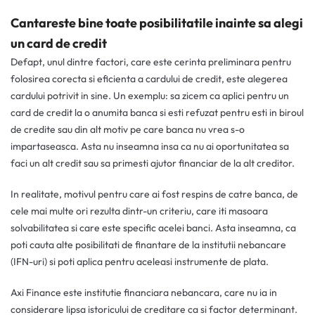
Cantareste bine toate posibilitatile inainte sa alegi
un card de credit
Defapt, unul dintre factori, care este cerinta preliminara pentru
folosirea corecta si eficienta a cardului de credit, este alegerea
cardului potrivit in sine. Un exemplu: sa zicem ca aplici pentru un
card de credit la o anumita banca si esti refuzat pentru esti in biroul
de credite sau din alt motiv pe care banca nu vrea s-o
impartaseasca. Asta nu inseamna insa ca nu ai oportunitatea sa
faci un alt credit sau sa primesti ajutor financiar de la alt creditor.
In realitate, motivul pentru care ai fost respins de catre banca, de
cele mai multe ori rezulta dintr-un criteriu, care iti masoara
solvabilitatea si care este specific acelei banci. Asta inseamna, ca
poti cauta alte posibilitati de finantare de la institutii nebancare
(IFN-uri) si poti aplica pentru aceleasi instrumente de plata.
Axi Finance este institutie financiara nebancara, care nu ia in
considerare lipsa istoricului de creditare ca si factor determinant.