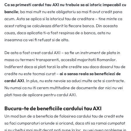
Ca sa primesti cardul tau AXI nu trebuie sa ai istoric impecabil cu
bancile
; ba mai mult nu este obligatoriu sa mai fi avut credit pana
acum. Asta se aplica si la istoricul tau de creditare – tine minte ca
acest rating se calculeaza diferit la fiecare banca. Din aceasta
cauza, daca aplicatia ti-a fost respinsa de o banca, asta nu
inseamna ca vei fi refuzat si de alta.
De asta a fost creat cardul AXI – sa fie un instrument de plata in
masa cu termeni transparenti, accesibil majoritatii Romanilor.
Indiferent daca ai plati tarzii la alte credite sau daca dosarul tau de
credite nu este tocmai curat –
ai o sansa reala sa beneficiezi de
cardul AXI
. In plus, nu este nevoie sa aduci multe acte si contracte.
Nu numai ca nu iti cerem multitudine de documente dar nici nu vei
plati taxa de aplicare pentru cardul AXI.
Bucura-te de beneficiile cardului tau AXI
Un mod bun de a beneficia de folosirea cardului tau de credit este
sa faci cumparaturi oriunde si oricand, daca stii sa ramai cumpatat
si nu cheltui mai mult decat poti pune la loc, nu vei avea probleme in