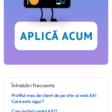
Întrebări frecvente
Profilul meu de client de pe site-ul web AXI
Card este sigur?
Cum inchid cardul AXI?