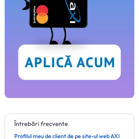
Întrebări frecvente
Profilul meu de client de pe site-ul web AXI