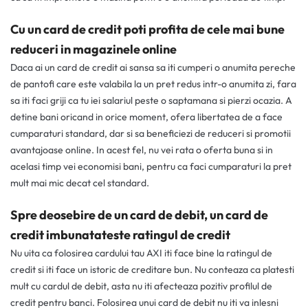
Cu un card de credit poti profita de cele mai bune
reduceri in magazinele online
Daca ai un card de credit ai sansa sa iti cumperi o anumita pereche
de pantofi care este valabila la un pret redus intr-o anumita zi, fara
sa iti faci griji ca tu iei salariul peste o saptamana si pierzi ocazia. A
detine bani oricand in orice moment, ofera libertatea de a face
cumparaturi standard, dar si sa beneficiezi de reduceri si promotii
avantajoase online. In acest fel, nu vei rata o oferta buna si in
acelasi timp vei economisi bani, pentru ca faci cumparaturi la pret
mult mai mic decat cel standard.
Spre deosebire de un card de debit, un card de
credit imbunatateste ratingul de credit
Nu uita ca folosirea cardului tau AXI iti face bine la ratingul de
credit si iti face un istoric de creditare bun. Nu conteaza ca platesti
mult cu cardul de debit, asta nu iti afecteaza pozitiv profilul de
credit pentru banci. Folosirea unui card de debit nu iti va inlesni