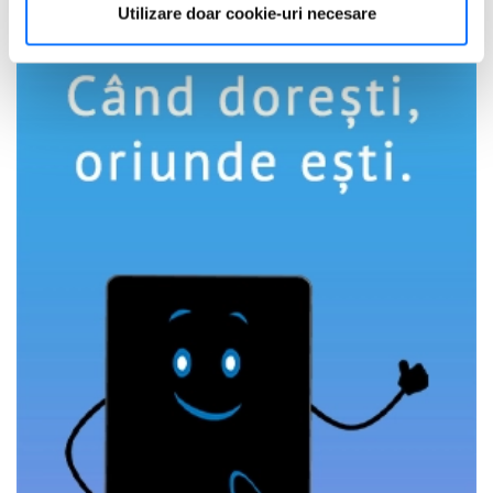
Utilizare doar cookie-uri necesare
dvs. personale și configurați-vă preferințele la
secțiunea
cu detalii
. Vă puteți modifica sau retrage oricând acordul
din Declarația despre modulele cookie.
Utilizam cookie-uri pentru a personaliza experienta dvs.
pe website, pentru a analiza traficul pe website, precum
si pentru activitatea noastra de publicitate online.
Folosind site-ul fără a modifica setările referitoare la
cookie-uri înseamnă că sunteti de acord cu folosirea
acestora.
Află mai multe aici
.