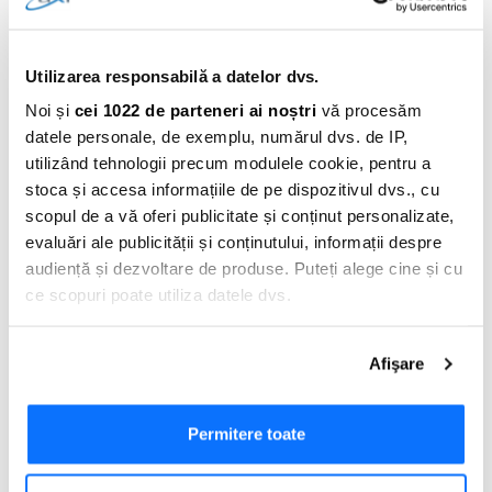
Utilizarea responsabilă a datelor dvs.
Noi și
cei 1022 de parteneri ai noștri
vă procesăm
datele personale, de exemplu, numărul dvs. de IP,
utilizând tehnologii precum modulele cookie, pentru a
stoca și accesa informațiile de pe dispozitivul dvs., cu
scopul de a vă oferi publicitate și conținut personalizate,
evaluări ale publicității și conținutului, informații despre
Adauga Comentariu
audiență și dezvoltare de produse. Puteți alege cine și cu
ce scopuri poate utiliza datele dvs.
Dacă ne permiteți, am dori, de asemenea:
Afişare
Să colectăm informațiile cu privire la locația dvs.
geografică cu o exactitate de până la câțiva metri
Să vă identificăm dispozitivul scanândul-l în mod
Permitere toate
activ după caracteristici specifice (amprentare)
Găsiți mai multe informații despre procesarea datelor