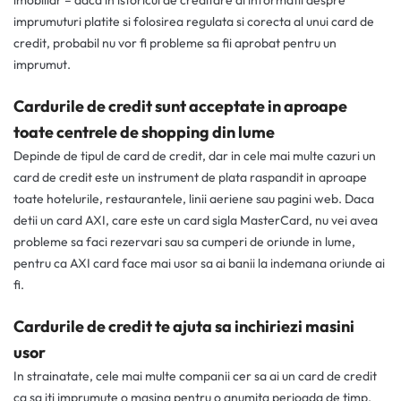
imobiliar – daca in istoricul de creditare ai informatii despre
imprumuturi platite si folosirea regulata si corecta al unui card de
credit, probabil nu vor fi probleme sa fii aprobat pentru un
imprumut.
Cardurile de credit sunt acceptate in aproape
toate centrele de shopping din lume
Depinde de tipul de card de credit, dar in cele mai multe cazuri un
card de credit este un instrument de plata raspandit in aproape
toate hotelurile, restaurantele, linii aeriene sau pagini web. Daca
detii un card AXI, care este un card sigla MasterCard, nu vei avea
probleme sa faci rezervari sau sa cumperi de oriunde in lume,
pentru ca AXI card face mai usor sa ai banii la indemana oriunde ai
fi.
Cardurile de credit te ajuta sa inchiriezi masini
usor
In strainatate, cele mai multe companii cer sa ai un card de credit
ca sa iti imprumute o masina pentru o anumita perioada de timp.