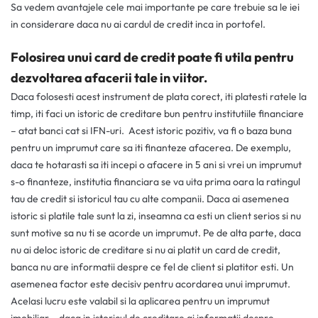
Sa vedem avantajele cele mai importante pe care trebuie sa le iei
in considerare daca nu ai cardul de credit inca in portofel.
Folosirea unui card de credit poate fi utila pentru
dezvoltarea afacerii tale in viitor.
Daca folosesti acest instrument de plata corect, iti platesti ratele la
timp, iti faci un istoric de creditare bun pentru institutiile financiare
– atat banci cat si IFN-uri. Acest istoric pozitiv, va fi o baza buna
pentru un imprumut care sa iti finanteze afacerea. De exemplu,
daca te hotarasti sa iti incepi o afacere in 5 ani si vrei un imprumut
s-o finanteze, institutia financiara se va uita prima oara la ratingul
tau de credit si istoricul tau cu alte companii. Daca ai asemenea
istoric si platile tale sunt la zi, inseamna ca esti un client serios si nu
sunt motive sa nu ti se acorde un imprumut. Pe de alta parte, daca
nu ai deloc istoric de creditare si nu ai platit un card de credit,
banca nu are informatii despre ce fel de client si platitor esti. Un
asemenea factor este decisiv pentru acordarea unui imprumut.
Acelasi lucru este valabil si la aplicarea pentru un imprumut