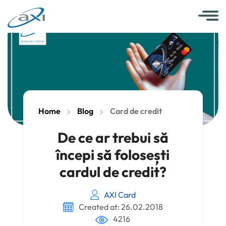
Home
Blog
Card de credit
De ce ar trebui să
începi să folosești
cardul de credit?
AXI Card
Created at: 26.02.2018
4216