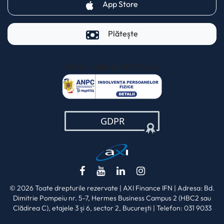
(opens in a new tab)
App Store
Plătește
Pentru clienții AXI Card
(opens in a new t
(opens in a new tab)
(opens in a new tab)
(opens in a new tab)
(opens in a new ta
© 2026 Toate drepturile rezervate | AXI Finance IFN | Adresa: Bd.
Dimitrie Pompeiu nr. 5-7, Hermes Business Campus 2 (HBC2 sau
Clădirea C), etajele 3 și 6, sector 2, București | Telefon: 031 9033