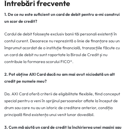
Întrebări frecvente
1. De ce nu este suficient un card de debit pentru a-mi construi
un scor de credit?
Cardul de debit folosește exclusiv banii tăi personali existenți în
contul curent. Deoarece nu reprezintă o linie de finanțare sau un
împrumut acordat de o instituție financială, tranzacțiile făcute cu
un card de debit nu sunt raportate la Biroul de Credit și nu
contribuie la formarea scorului FICO®.
2. Pot obține AXI Card dacă nu am mai avut niciodată un alt
credit pe numele meu?
Da. AXI Card oferă criterii de eligibilitate flexibile, fiind conceput
special pentru a veni în sprijinul persoanelor aflate la început de
drum sau care nu au un istoric de creditare anterior, condiția
principală fiind existența unui venit lunar dovedibil.
3. Cum mă ajută un card de credit la închirierea unei mașini sau