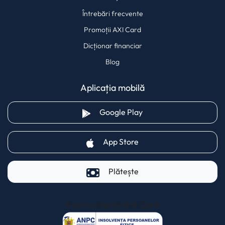
Întrebări frecvente
Promoții AXI Card
Dicționar financiar
Blog
Aplicația mobilă
(opens in a new tab)
Google Play
(opens in a new tab)
App Store
Plătește
Pentru clienții AXI Card
(opens in a new t