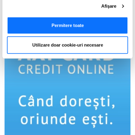
Dacă ne permiteți, am dori, de asemenea:
Afişare
Adauga Comentariu
Să colectăm informațiile cu privire la locația dvs.
geografică cu o exactitate de până la câțiva metri
Să vă identificăm dispozitivul scanândul-l în mod
Permitere toate
activ după caracteristici specifice (amprentare)
Găsiți mai multe informații despre procesarea datelor
Utilizare doar cookie-uri necesare
dvs. personale și configurați-vă preferințele la
secțiunea
cu detalii
. Vă puteți modifica sau retrage oricând acordul
din Declarația despre modulele cookie.
Utilizam cookie-uri pentru a personaliza experienta dvs.
pe website, pentru a analiza traficul pe website, precum
si pentru activitatea noastra de publicitate online.
Folosind site-ul fără a modifica setările referitoare la
cookie-uri înseamnă că sunteti de acord cu folosirea
acestora.
Află mai multe aici
.