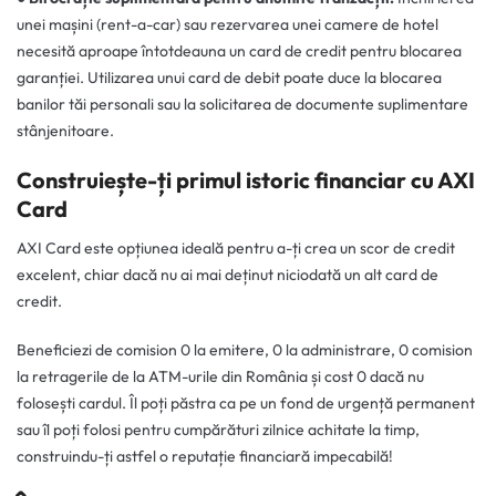
unei mașini (rent-a-car) sau rezervarea unei camere de hotel
necesită aproape întotdeauna un card de credit pentru blocarea
garanției. Utilizarea unui card de debit poate duce la blocarea
banilor tăi personali sau la solicitarea de documente suplimentare
stânjenitoare.
Construiește-ți primul istoric financiar cu AXI
Card
AXI Card este opțiunea ideală pentru a-ți crea un scor de credit
excelent, chiar dacă nu ai mai deținut niciodată un alt card de
credit.
Beneficiezi de comision 0 la emitere, 0 la administrare, 0 comision
la retragerile de la ATM-urile din România și cost 0 dacă nu
folosești cardul. Îl poți păstra ca pe un fond de urgență permanent
sau îl poți folosi pentru cumpărături zilnice achitate la timp,
construindu-ți astfel o reputație financiară impecabilă!