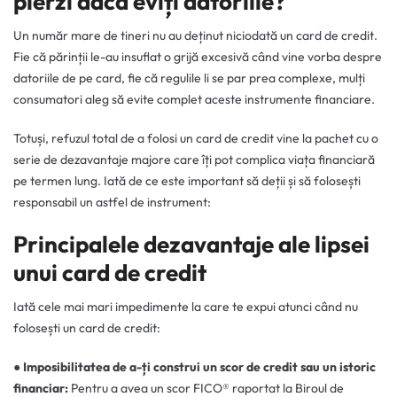
pierzi dacă eviți datoriile?
Un număr mare de tineri nu au deținut niciodată un card de credit.
Fie că părinții le-au insuflat o grijă excesivă când vine vorba despre
datoriile de pe card, fie că regulile li se par prea complexe, mulți
consumatori aleg să evite complet aceste instrumente financiare.
Totuși, refuzul total de a folosi un card de credit vine la pachet cu o
serie de dezavantaje majore care îți pot complica viața financiară
pe termen lung. Iată de ce este important să deții și să folosești
responsabil un astfel de instrument:
Principalele dezavantaje ale lipsei
unui card de credit
Iată cele mai mari impedimente la care te expui atunci când nu
folosești un card de credit:
●
Imposibilitatea de a-ți construi un scor de credit sau un istoric
financiar:
Pentru a avea un scor FICO® raportat la Biroul de