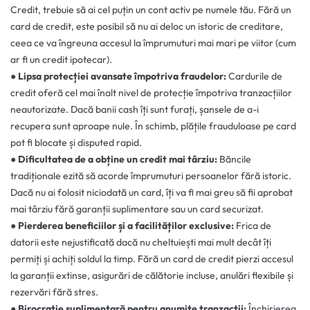
Credit, trebuie să ai cel puțin un cont activ pe numele tău. Fără un
card de credit, este posibil să nu ai deloc un istoric de creditare,
ceea ce va îngreuna accesul la împrumuturi mai mari pe viitor (cum
ar fi un credit ipotecar).
●
Lipsa protecției avansate împotriva fraudelor:
Cardurile de
credit oferă cel mai înalt nivel de protecție împotriva tranzacțiilor
neautorizate. Dacă banii cash îți sunt furați, șansele de a-i
recupera sunt aproape nule. În schimb, plățile frauduloase pe card
pot fi blocate și disputed rapid.
●
Dificultatea de a obține un credit mai târziu:
Băncile
tradiționale ezită să acorde împrumuturi persoanelor fără istoric.
Dacă nu ai folosit niciodată un card, îți va fi mai greu să fii aprobat
mai târziu fără garanții suplimentare sau un card securizat.
●
Pierderea beneficiilor și a facilităților exclusive:
Frica de
datorii este nejustificată dacă nu cheltuiești mai mult decât îți
permiți și achiți soldul la timp. Fără un card de credit pierzi accesul
la garanții extinse, asigurări de călătorie incluse, anulări flexibile și
rezervări fără stres.
●
Birocrație suplimentară pentru anumite tranzacții:
Închirierea