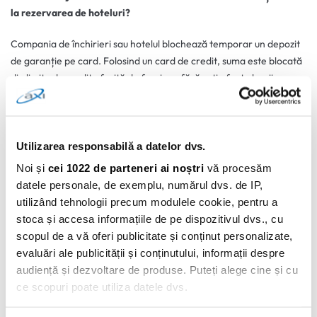
la rezervarea de hoteluri?
Compania de închirieri sau hotelul blochează temporar un depozit
de garanție pe card. Folosind un card de credit, suma este blocată
din limita de credit oferită de furnizor, fără a-ți afecta banii
personali lichizi de pe cardul de debit.
Află mai multe despre AXI Card →
Utilizarea responsabilă a datelor dvs.
0 comentarii
Noi și
cei 1022 de parteneri ai noștri
vă procesăm
datele personale, de exemplu, numărul dvs. de IP,
utilizând tehnologii precum modulele cookie, pentru a
stoca și accesa informațiile de pe dispozitivul dvs., cu
scopul de a vă oferi publicitate și conținut personalizate,
evaluări ale publicității și conținutului, informații despre
audiență și dezvoltare de produse. Puteți alege cine și cu
ce scopuri poate utiliza datele dvs.