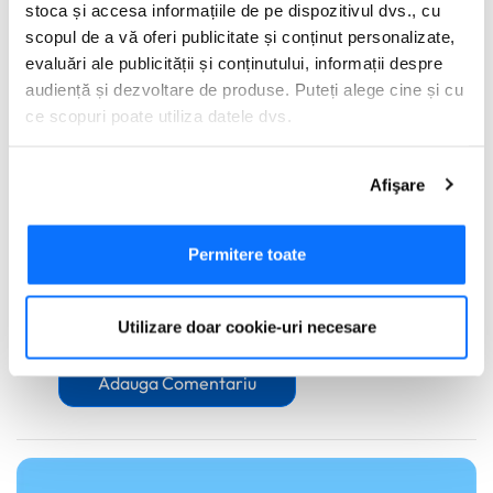
orice sumă procesată neautorizat.
stoca și accesa informațiile de pe dispozitivul dvs., cu
scopul de a vă oferi publicitate și conținut personalizate,
Află mai multe despre AXI Card →
evaluări ale publicității și conținutului, informații despre
audiență și dezvoltare de produse. Puteți alege cine și cu
0 comentarii
ce scopuri poate utiliza datele dvs.
Dacă ne permiteți, am dori, de asemenea:
Afişare
Să colectăm informațiile cu privire la locația dvs.
geografică cu o exactitate de până la câțiva metri
Să vă identificăm dispozitivul scanândul-l în mod
Permitere toate
activ după caracteristici specifice (amprentare)
Găsiți mai multe informații despre procesarea datelor
Utilizare doar cookie-uri necesare
dvs. personale și configurați-vă preferințele la
secțiunea
cu detalii
. Vă puteți modifica sau retrage oricând acordul
Adauga Comentariu
din Declarația despre modulele cookie.
Utilizam cookie-uri pentru a personaliza experienta dvs.
pe website, pentru a analiza traficul pe website, precum