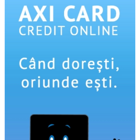
si pentru activitatea noastra de publicitate online.
Folosind site-ul fără a modifica setările referitoare la
cookie-uri înseamnă că sunteti de acord cu folosirea
acestora.
Află mai multe aici
.