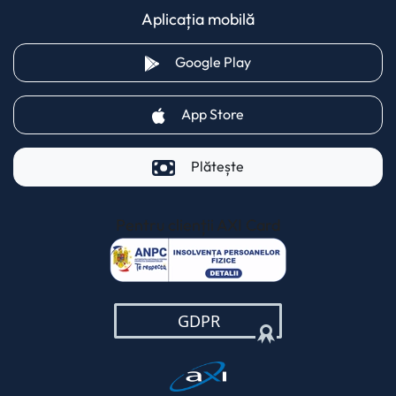
Aplicația mobilă
(opens in a new tab)
Google Play
(opens in a new tab)
App Store
Plătește
Pentru clienții AXI Card
(opens in a new t