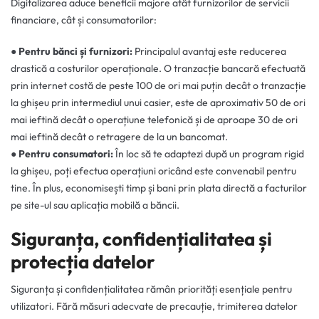
Digitalizarea aduce beneficii majore atât furnizorilor de servicii
financiare, cât și consumatorilor:
● Pentru bănci și furnizori:
Principalul avantaj este reducerea
drastică a costurilor operaționale. O tranzacție bancară efectuată
prin internet costă de peste 100 de ori mai puțin decât o tranzacție
la ghișeu prin intermediul unui casier, este de aproximativ 50 de ori
mai ieftină decât o operațiune telefonică și de aproape 30 de ori
mai ieftină decât o retragere de la un bancomat.
● Pentru consumatori:
În loc să te adaptezi după un program rigid
la ghișeu, poți efectua operațiuni oricând este convenabil pentru
tine. În plus, economisești timp și bani prin plata directă a facturilor
pe site-ul sau aplicația mobilă a băncii.
Siguranța, confidențialitatea și
protecția datelor
Siguranța și confidențialitatea rămân priorități esențiale pentru
utilizatori. Fără măsuri adecvate de precauție, trimiterea datelor