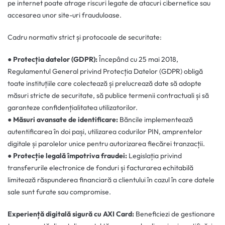
pe internet poate atrage riscuri legate de atacuri cibernetice sau
accesarea unor site-uri frauduloase.
Cadru normativ strict și protocoale de securitate:
● Protecția datelor (GDPR):
Începând cu 25 mai 2018,
Regulamentul General privind Protecția Datelor (GDPR) obligă
toate instituțiile care colectează și prelucrează date să adopte
măsuri stricte de securitate, să publice termenii contractuali și să
garanteze confidențialitatea utilizatorilor.
● Măsuri avansate de identificare:
Băncile implementează
autentificarea în doi pași, utilizarea codurilor PIN, amprentelor
digitale și parolelor unice pentru autorizarea fiecărei tranzacții.
● Protecție legală împotriva fraudei:
Legislația privind
transferurile electronice de fonduri și facturarea echitabilă
limitează răspunderea financiară a clientului în cazul în care datele
sale sunt furate sau compromise.
Experiență digitală sigură cu AXI Card:
Beneficiezi de gestionare