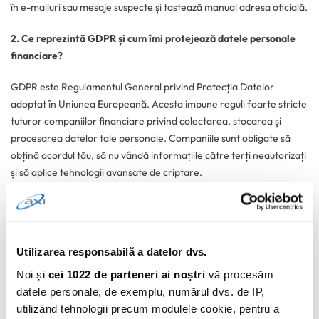
în e-mailuri sau mesaje suspecte și tastează manual adresa oficială.
2. Ce reprezintă GDPR și cum îmi protejează datele personale
financiare?
GDPR este Regulamentul General privind Protecția Datelor
adoptat în Uniunea Europeană. Acesta impune reguli foarte stricte
tuturor companiilor financiare privind colectarea, stocarea și
procesarea datelor tale personale. Companiile sunt obligate să
obțină acordul tău, să nu vândă informațiile către terți neautorizați
și să aplice tehnologii avansate de criptare.
3. Ce trebuie să fac dacă suspectez că mi-au fost furate datele
de conectare la contul online?
Utilizarea responsabilă a datelor dvs.
Contactează imediat serviciul de suport al băncii sau al furnizorului
tău de credit (cum este AXI Card) pentru a bloca temporar accesul
Noi și
cei 1022 de parteneri ai noștri
vă procesăm
la cont și cardul asociat. De asemenea, schimbă imediat parolele
datele personale, de exemplu, numărul dvs. de IP,
din aplicație și verifică lista recentă de tranzacții pentru a contesta
utilizând tehnologii precum modulele cookie, pentru a