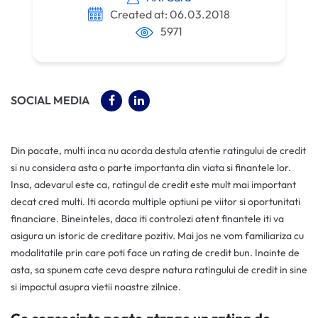
Created at: 06.03.2018
5971
(OPENS IN A NEW TAB)
(OPENS IN A NEW TAB)
SOCIAL MEDIA
Din pacate, multi inca nu acorda destula atentie ratingului de credit
si nu considera asta o parte importanta din viata si finantele lor.
Insa, adevarul este ca, ratingul de credit este mult mai important
decat cred multi. Iti acorda multiple optiuni pe viitor si oportunitati
financiare. Bineinteles, daca iti controlezi atent finantele iti va
asigura un istoric de creditare pozitiv. Mai jos ne vom familiariza cu
modalitatile prin care poti face un rating de credit bun. Inainte de
asta, sa spunem cate ceva despre natura ratingului de credit in sine
si impactul asupra vietii noastre zilnice.