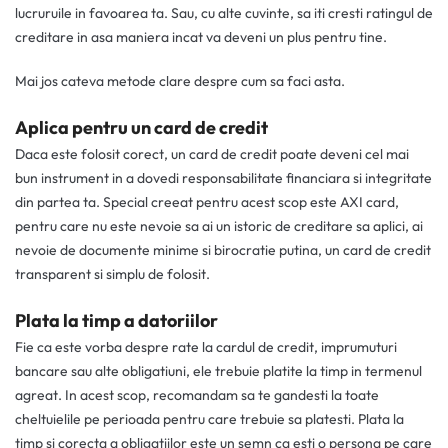
lucruruile in favoarea ta. Sau, cu alte cuvinte, sa iti cresti ratingul de
creditare in asa maniera incat va deveni un plus pentru tine.
Mai jos cateva metode clare despre cum sa faci asta.
Aplica pentru un card de credit
Daca este folosit corect, un card de credit poate deveni cel mai
bun instrument in a dovedi responsabilitate financiara si integritate
din partea ta. Special creeat pentru acest scop este AXI card,
pentru care nu este nevoie sa ai un istoric de creditare sa aplici, ai
nevoie de documente minime si birocratie putina, un card de credit
transparent si simplu de folosit.
Plata la timp a datoriilor
Fie ca este vorba despre rate la cardul de credit, imprumuturi
bancare sau alte obligatiuni, ele trebuie platite la timp in termenul
agreat. In acest scop, recomandam sa te gandesti la toate
cheltuielile pe perioada pentru care trebuie sa platesti. Plata la
timp si corecta a obligatiilor este un semn ca esti o persona pe care