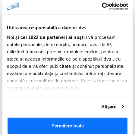
creditare bun in timp ce faci cumparaturi. Pe langa asta, va deveni
in curand un card de credit de club, care iti va acorda diferite
oferte promotionale intr-o retea de pagini web afiliate. Alege AXI
card – solutie practica si convenabila pentru tine.
Utilizarea responsabilă a datelor dvs.
0 comentarii
Noi și
cei 1022 de parteneri ai noștri
vă procesăm
datele personale, de exemplu, numărul dvs. de IP,
utilizând tehnologii precum modulele cookie, pentru a
stoca și accesa informațiile de pe dispozitivul dvs., cu
scopul de a vă oferi publicitate și conținut personalizate,
evaluări ale publicității și conținutului, informații despre
audiență și dezvoltare de produse. Puteți alege cine și cu
ce scopuri poate utiliza datele dvs.
Dacă ne permiteți, am dori, de asemenea:
Afişare
Să colectăm informațiile cu privire la locația dvs.
Adauga Comentariu
geografică cu o exactitate de până la câțiva metri
Să vă identificăm dispozitivul scanândul-l în mod
Permitere toate
activ după caracteristici specifice (amprentare)