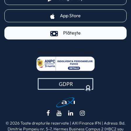
(opens in a new tab)
App Store
Plătește
Pentru clienții AXI Card
(opens in a new t
(opens in a new tab)
(opens in a new tab)
(opens in a new tab)
(opens in a new ta
© 2026 Toate drepturile rezervate | AXI Finance IFN | Adresa: Bd.
Dimitrie Pompeiu nr. 5-7, Hermes Business Campus 2 (HBC2 sau