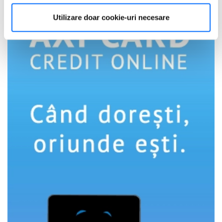
Găsiți mai multe informații despre procesarea datelor
Utilizare doar cookie-uri necesare
dvs. personale și configurați-vă preferințele la
secțiunea
cu detalii
. Vă puteți modifica sau retrage oricând acordul
din Declarația despre modulele cookie.
Utilizam cookie-uri pentru a personaliza experienta dvs.
pe website, pentru a analiza traficul pe website, precum
si pentru activitatea noastra de publicitate online.
Folosind site-ul fără a modifica setările referitoare la
cookie-uri înseamnă că sunteti de acord cu folosirea
acestora.
Află mai multe aici
.