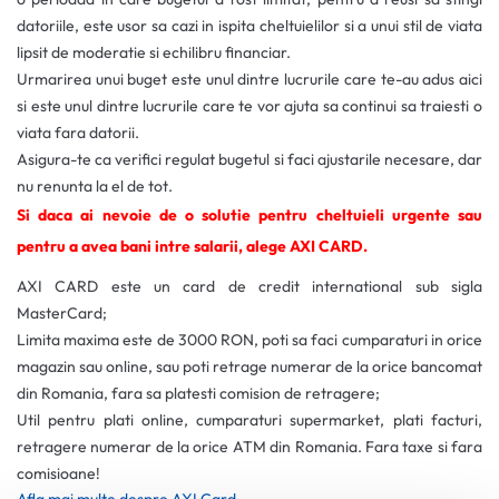
datoriile, este usor sa cazi in ispita cheltuielilor si a unui stil de viata
lipsit de moderatie si echilibru financiar.
Urmarirea unui buget este unul dintre lucrurile care te-au adus aici
si este unul dintre lucrurile care te vor ajuta sa continui sa traiesti o
viata fara datorii.
Asigura-te ca verifici regulat bugetul si faci ajustarile necesare, dar
nu renunta la el de tot.
Si daca ai nevoie de o solutie pentru cheltuieli urgente sau
pentru a avea bani intre salarii, alege AXI CARD.
AXI CARD este un card de credit international sub sigla
MasterCard;
Limita maxima este de 3000 RON, poti sa faci cumparaturi in orice
magazin sau online, sau poti retrage numerar de la orice bancomat
din Romania, fara sa platesti comision de retragere;
Util pentru plati online, cumparaturi supermarket, plati facturi,
retragere numerar de la orice ATM din Romania. Fara taxe si fara
comisioane!