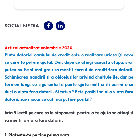
(OPENS IN A NEW TAB)
(OPENS IN A NEW TAB)
SOCIAL MEDIA
Articol actualizat noiembrie 2020
.
Plata datoriei cardului de credit este o realizare uriasa (si ceva
cu care te putem ajuta). Dar, dupa ce atingi aceasta etapa, s-ar
putea sa fie si mai greu sa mentii cardul de credit fara datorii.
Schimbarea gandirii si a obiceiurilor privind cheltuielile, dar pe
termen lung, cu siguranta te poate ajuta mult si iti permite sa
duci o viata fara datorii. Si totusi? Este posibil sa ai o viata fara
datorii, sau macar cu cat mai putine posibil?
Iata 5 lectii pe care sa le stapanesti pentru a te ajuta sa atingi si
sa mentii o viata fara datorii.
1. Plateste-te pe tine prima oara