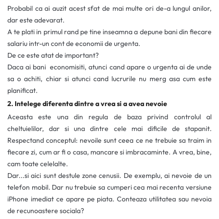
Probabil ca ai auzit acest sfat de mai multe ori de-a lungul anilor,
dar este adevarat.
A te plati in primul rand pe tine inseamna a depune bani din fiecare
salariu intr-un cont de economii de urgenta.
De ce este atat de important?
Daca ai bani economisiti, atunci cand apare o urgenta ai de unde
sa o achiti, chiar si atunci cand lucrurile nu merg asa cum este
planificat.
2. Intelege diferenta dintre a vrea si a avea nevoie
Aceasta este una din regula de baza privind controlul al
cheltuielilor, dar si una dintre cele mai dificile de stapanit.
Respectand conceptul: nevoile sunt ceea ce ne trebuie sa traim in
fiecare zi, cum ar fi o casa, mancare si imbracaminte. A vrea, bine,
cam toate celelalte.
Dar...si aici sunt destule zone cenusii. De exemplu, ai nevoie de un
telefon mobil. Dar nu trebuie sa cumperi cea mai recenta versiune
iPhone imediat ce apare pe piata. Conteaza utilitatea sau nevoia
de recunoastere sociala?