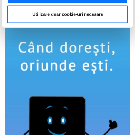
activ după caracteristici specifice (amprentare)
Găsiți mai multe informații despre procesarea datelor
Utilizare doar cookie-uri necesare
dvs. personale și configurați-vă preferințele la
secțiunea
cu detalii
. Vă puteți modifica sau retrage oricând acordul
din Declarația despre modulele cookie.
Utilizam cookie-uri pentru a personaliza experienta dvs.
pe website, pentru a analiza traficul pe website, precum
si pentru activitatea noastra de publicitate online.
Folosind site-ul fără a modifica setările referitoare la
cookie-uri înseamnă că sunteti de acord cu folosirea
acestora.
Află mai multe aici
.