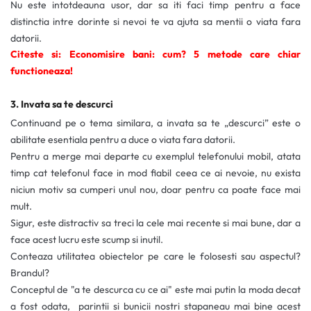
Nu este intotdeauna usor, dar sa iti faci timp pentru a face
distinctia intre dorinte si nevoi te va ajuta sa mentii o viata fara
datorii.
Citeste si: Economisire bani: cum? 5 metode care chiar
functioneaza!
3. Invata sa te descurci
Continuand pe o tema similara, a invata sa te „descurci” este o
abilitate esentiala pentru a duce o viata fara datorii.
Pentru a merge mai departe cu exemplul telefonului mobil, atata
timp cat telefonul face in mod fiabil ceea ce ai nevoie, nu exista
niciun motiv sa cumperi unul nou, doar pentru ca poate face mai
mult.
Sigur, este distractiv sa treci la cele mai recente si mai bune, dar a
face acest lucru este scump si inutil.
Conteaza utilitatea obiectelor pe care le folosesti sau aspectul?
Brandul?
Conceptul de "a te descurca cu ce ai" este mai putin la moda decat
a fost odata, parintii si bunicii nostri stapaneau mai bine acest