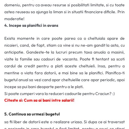
domeniu, pentru ca aveau resurse si posibilitati limitate, si cu toate
astea reuseau sa ajunga la liman si in situatii financiare dificile. Prin
moderatie!
4. Incepe sa planifici in avans
Exista momente in care poate parea ca o cheltuiala apare de
nicaieri, cand, de fapt, stiam ca vine si nu ne-am gandit la asta, cu
anticipatie. Gandeste-te la lucruri precum taxa anuala a masinii,
vizite la familie sau cadouri de vacanta. Poate fi tentant sa scoti
cardul de credit pentru a plati aceste cheltuieli. Insa, pentru a
mentine o viata fara datorii, e mai bine sa le planifici. Planifica-ti
bugetul anual sa vezi cand apar cheltuielile care apar periodic, apoi
incepe sa pui bani deoparte pentru a le plati.
Si poate cumperi vara la reduceri cadourile pentru Craciun? :)
Citeste si: Cum sa ai bani intre salarii!
5. Continua sa urmezi bugetul
sa fii liber de datorii este o realizare uriasa. Si dupa ce ai traversat
o perioada in care bugetul a fost limitat, pentru a reusi sa stingi