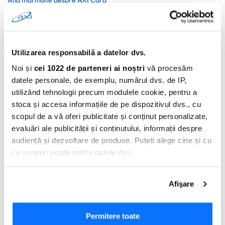
Afla mai multe despre AXI Card
0 comentarii
Utilizarea responsabilă a datelor dvs.
Noi și
cei 1022 de parteneri ai noștri
vă procesăm
datele personale, de exemplu, numărul dvs. de IP,
utilizând tehnologii precum modulele cookie, pentru a
stoca și accesa informațiile de pe dispozitivul dvs., cu
scopul de a vă oferi publicitate și conținut personalizate,
evaluări ale publicității și conținutului, informații despre
audiență și dezvoltare de produse. Puteți alege cine și cu
Adauga Comentariu
ce scopuri poate utiliza datele dvs.
Dacă ne permiteți, am dori, de asemenea:
Afişare
Să colectăm informațiile cu privire la locația dvs.
geografică cu o exactitate de până la câțiva metri
Să vă identificăm dispozitivul scanândul-l în mod
Permitere toate