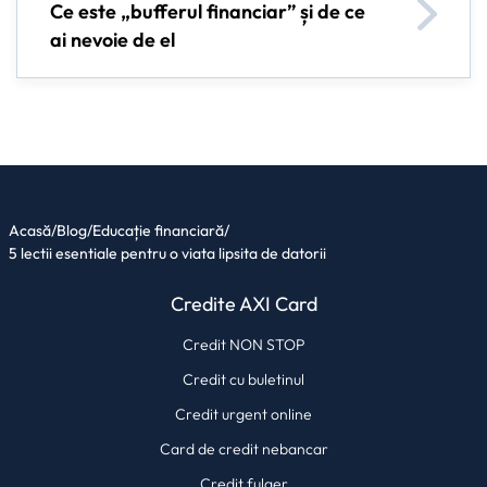
Ce este „bufferul financiar” și de ce
ai nevoie de el
Acasă
/
Blog
/
Educație financiară
/
5 lectii esentiale pentru o viata lipsita de datorii
Credite AXI Card
Credit NON STOP
Credit cu buletinul
Credit urgent online
Card de credit nebancar
Credit fulger