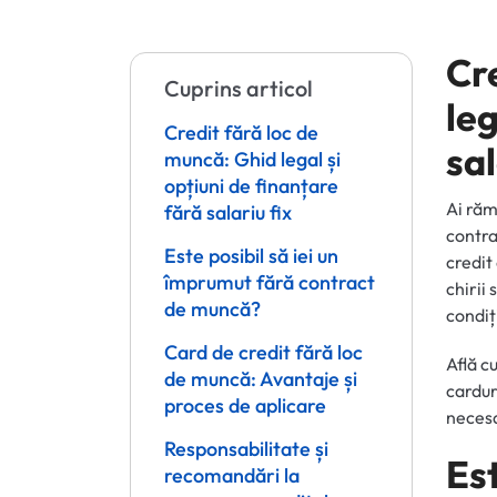
Cr
Cuprins articol
leg
Credit fără loc de
sal
muncă: Ghid legal și
opțiuni de finanțare
Ai răm
fără salariu fix
contra
Este posibil să iei un
credit
împrumut fără contract
chirii
de muncă?
condiț
Card de credit fără loc
Află c
de muncă: Avantaje și
cardur
proces de aplicare
necesa
Responsabilitate și
Est
recomandări la