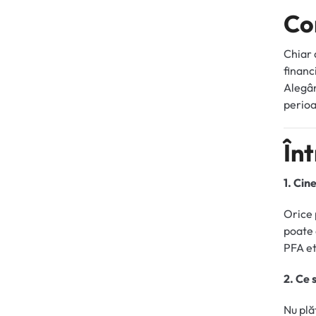
Co
Chiar 
financ
Alegân
perioad
În
1. Cin
Orice 
poate 
PFA et
2. Ce 
Nu plă