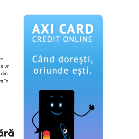
ă
un
ne un
 din
e în
fără