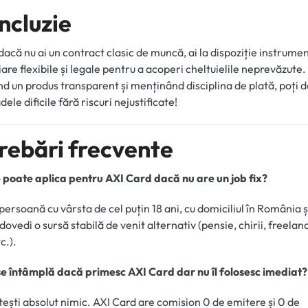
ncluzie
dacă nu ai un contract clasic de muncă, ai la dispoziție instrume
iare flexibile și legale pentru a acoperi cheltuielile neprevăzute.
d un produs transparent și menținând disciplina de plată, poți 
ele dificile fără riscuri nejustificate!
trebări frecvente
e poate aplica pentru AXI Card dacă nu are un job fix?
persoană cu vârsta de cel puțin 18 ani, cu domiciliul în România ș
dovedi o sursă stabilă de venit alternativ (pensie, chirii, freelan
c.).
se întâmplă dacă primesc AXI Card dar nu îl folosesc imediat?
tești absolut nimic. AXI Card are comision 0 de emitere și 0 de