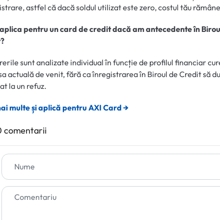
strare, astfel că dacă soldul utilizat este zero, costul tău rămâne
 aplica pentru un card de credit dacă am antecedente în Birou
t?
erile sunt analizate individual în funcție de profilul financiar cur
sa actuală de venit, fără ca înregistrarea în Biroul de Credit să d
t la un refuz.
ai multe și aplică pentru AXI Card →
 comentarii