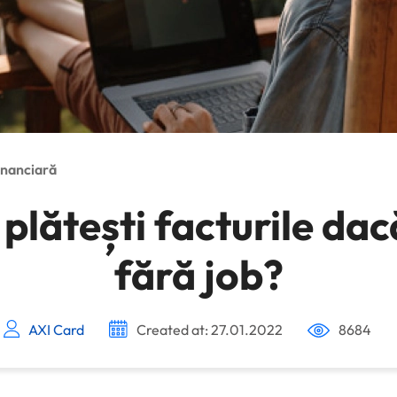
inanciară
plătești facturile da
fără job?
AXI Card
Created at: 27.01.2022
8684