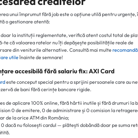
cesarea creditelor
rea unui împrumut fără job este o opțiune utilă pentru urgențe, 
tă o gestionare atentă:
 doar la instituții reglementate, verifică atent costul total de pla
ă-te că valoarea ratelor nu îți depășește posibilitățile reale de
sare din veniturile alternative. Consultă mai multe
recomandă
iare utile
înainte de semnare!
țare accesibilă fără salariu fix: AXI Card
ard
este conceput special pentru a sprijini persoanele care au n
ezervă de bani fără cerințe bancare rigide.
es de aplicare 100% online, fără hârtii inutile și fără drumuri la 
sion 0 de emitere, 0 de administrare și 0 comision la retragere
r de la orice ATM din România;
 0 dacă nu folosești cardul — plătești dobândă doar pe suma re
ătită.