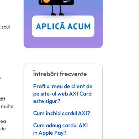
iscul
Întrebări frecvente
,
Profilul meu de client de
pe site-ul web AXI Card
dit
este sigur?
i multe
Cum inchid cardul AXI?
rea
Cum adaug cardul AXI
 de
in Apple Pay?