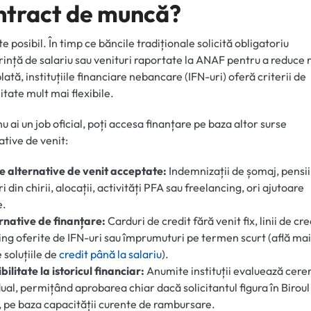
ntract de muncă?
te posibil. În timp ce băncile tradiționale solicită obligatoriu
ință de salariu sau venituri raportate la ANAF pentru a reduce r
lată, instituțiile financiare nebancare (IFN-uri) oferă criterii de
litate mult mai flexibile.
TAB)
u ai un job oficial, poți accesa finanțare pe baza altor surse
ative de venit:
e alternative de venit acceptate:
Indemnizații de șomaj, pensii
i din chirii, alocații, activități PFA sau freelancing, ori ajutoare
e.
rnative de finanțare:
Carduri de credit fără venit fix, linii de cre
ing oferite de IFN-uri sau împrumuturi pe termen scurt (află ma
 soluțiile de
credit până la salariu
).
bilitate la istoricul financiar:
Anumite instituții evaluează cere
dual, permițând aprobarea chiar dacă solicitantul figura în Biroul
, pe baza capacității curente de rambursare.