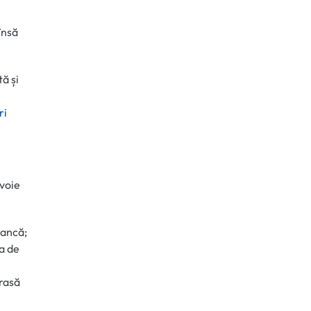
însă
tă și
ri
evoie
bancă;
a de
trasă