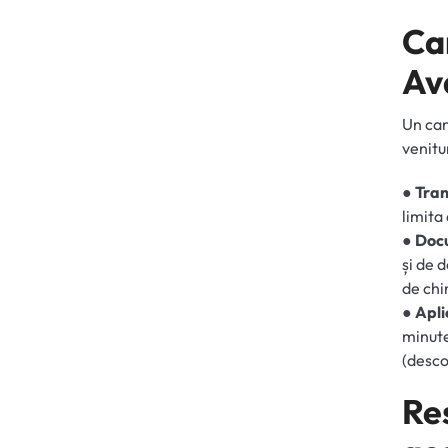
Ca
Av
Un car
venitu
●
Tran
limita
●
Docu
și de 
de chir
●
Apli
minute
(desco
Re