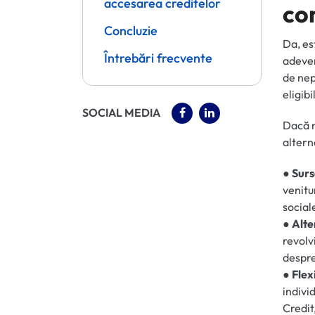
accesarea creditelor
co
Concluzie
Da, es
Întrebări frecvente
adever
de nep
eligibi
(OPENS IN A NEW TAB)
(OPENS IN A NEW 
SOCIAL MEDIA
Dacă n
altern
●
Surs
venitur
social
●
Alte
revolv
despre
●
Flexi
indivi
Credit