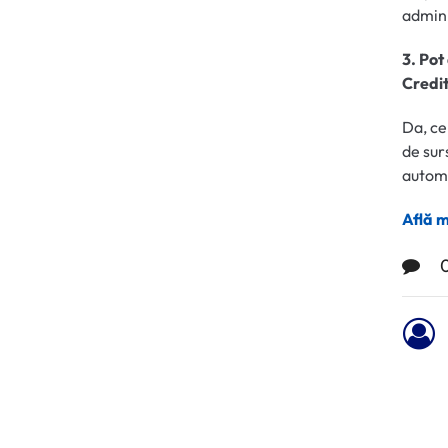
admini
3. Pot
Credi
Da, cer
de sur
automa
Află m
0