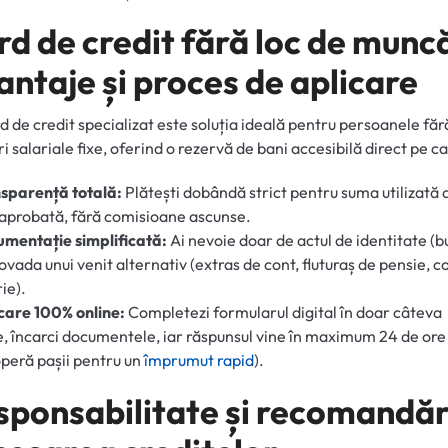
rd de credit fără loc de munc
antaje și proces de aplicare
d de credit specializat este soluția ideală pentru persoanele făr
ri salariale fixe, oferind o rezervă de bani accesibilă direct pe ca
sparență totală:
Plătești dobândă strict pentru suma utilizată 
 aprobată, fără comisioane ascunse.
mentație simplificată:
Ai nevoie doar de actul de identitate (bu
dovada unui venit alternativ (extras de cont, fluturaș de pensie, c
ie).
care 100% online:
Completezi formularul digital în doar câteva
, încarci documentele, iar răspunsul vine în maximum 24 de ore
peră pașii pentru un
împrumut rapid
).
sponsabilitate și recomandări