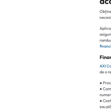
ac
Obține
necesi
Aplica
asigur
rambur
financ
Finan
AXI C
de o r
● Proc
● Comi
numera
● Cost
sau pl