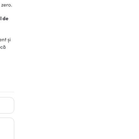
 zero.
l de
ent și
ucă