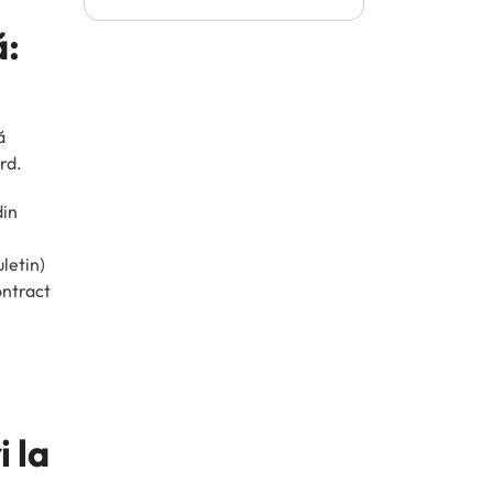
ă:
ă
rd.
din
letin)
ontract
 la