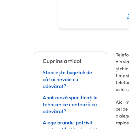
Telefo
Cuprins articol
din vi
și chi
Stabilește bugetul: de
timp ș
cât ai nevoie cu
telefo
adevărat?
este su
Analizează specificațiile
Aici i
tehnice: ce contează cu
cel de
adevărat?
o aleg
Alege brandul potrivit
rapide