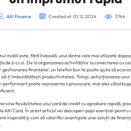
AXI Finance
Created at: 01.12.2024
3744
nul mobil este, fără îndoială, unul dintre cele mai utilizate dispoz
ața de zi cu zi. De la organizarea activităților la conectarea cu ce
ar gestionarea finanțelor, un telefon bun te poate ajuta să econo
i să-ți îmbunătățești productivitatea. Totuși, achiziționarea unui
n performant poate reprezenta o provocare, mai ales când buge
ficient.
ntervine flexibilitatea unui card de credit cu aprobare rapidă, pr
 la AXI Card. În acest articol vei descoperi pașii esențiali pentru 
ere inspirată și cum să valorifici avantajele unei soluții de finanț
.