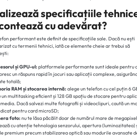
lizează specificațiile tehnic
 contează cu adevărat?
efon performant este definit de specificațiile sale. Dacă nu ești
arizat cu termenii tehnici, iată ce elemente cheie ar trebui să
ști:
esorul și GPU-ul:
platformele performante sunt ideale pentru 
oresc un răspuns rapid în jocuri sau aplicații complexe, asigurân
tate totală;
oria RAM și stocarea internă:
alege un telefon cu cel puțin 6 
 un multitasking eficient și 128 GB spațiu de stocare pentru aplica
e media. Dacă salvezi multe fotografii și videoclipuri, caută un m
edicat pentru card microSD;
era foto:
nu te lăsa păcălit doar de numărul mare de megapixel
ează cu atenție tehnologia senzorului, apertura (luminozitatea) 
ile premium precum stabilizarea optică sau modurile avansate d