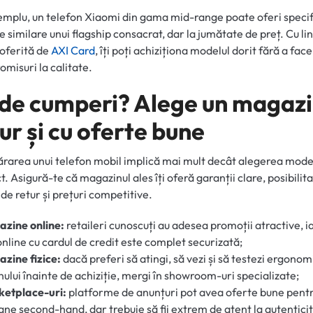
mplu, un telefon Xiaomi din gama mid-range poate oferi specifi
e similare unui flagship consacrat, dar la jumătate de preț. Cu li
 oferită de
AXI Card
, îți poți achiziționa modelul dorit fără a face
misuri la calitate.
de cumperi? Alege un magaz
ur și cu oferte bune
area unui telefon mobil implică mai mult decât alegerea model
t. Asigură-te că magazinul ales îți oferă garanții clare, posibilit
 de retur și prețuri competitive.
zine online:
retaileri cunoscuți au adesea promoții atractive, i
online cu cardul de credit este complet securizată;
zine fizice:
dacă preferi să atingi, să vezi și să testezi ergonom
nului înainte de achiziție, mergi în showroom-uri specializate;
ketplace-uri:
platforme de anunțuri pot avea oferte bune pent
ane second-hand, dar trebuie să fii extrem de atent la autentici