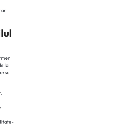
cran
lul
termen
de la
verse
,
e
;
litate-