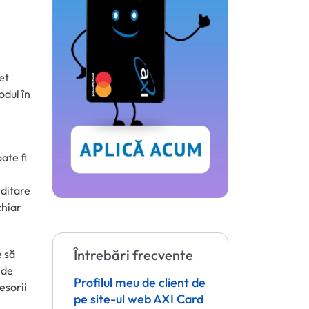
et
odul în
ate fi
editare
chiar
Întrebări frecvente
e să
 de
Profilul meu de client de
esorii
pe site-ul web AXI Card