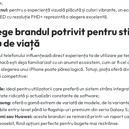
e;
nul:
pentru o experiență vizuală plăcută și culori vibrante, un e
 cu rezoluție FHD+ reprezintă o alegere excelentă.
ge brandul potrivit pentru sti
 de viață
l telefonului influențează direct experiența ta de utilizare pe 
Dacă ești deja familiarizat cu un anumit ecosistem, cum ar fi cel 
 alegerea unui iPhone poate părea logică. Totuși, piața oferă di
i competitive:
le:
ideal pentru utilizatorii care preferă un sistem strâns integrat
tate ridicată și actualizări constante de software;
sung:
oferă o gamă extrem de variată de modele, de la variant
bile entry-level până la flagship-uri premium din seria Galaxy S
omi sau Huawei:
aceste branduri se remarcă printr-un raport ca
eosebit, fiind opțiuni perfecte pentru bugete mai restrânse.