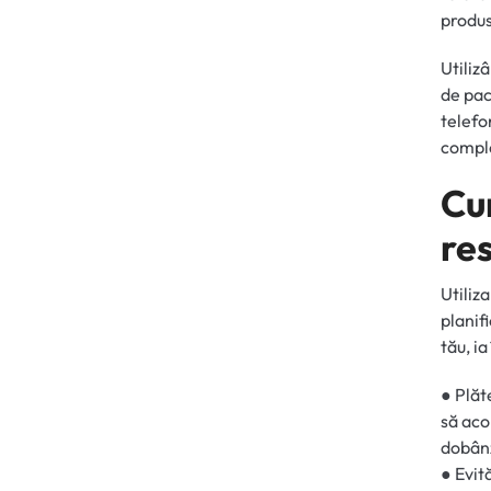
produs
Utiliz
de pac
telefo
compl
Cu
re
Utiliz
planif
tău, i
● Plăt
să aco
dobânz
● Evit