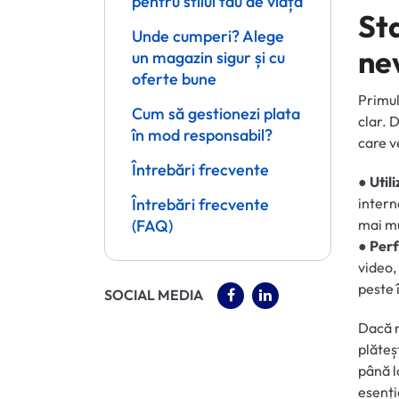
pentru stilul tău de viață
Sta
Unde cumperi? Alege
ne
un magazin sigur și cu
oferte bune
Primul
Cum să gestionezi plata
clar. 
în mod responsabil?
care ve
Întrebări frecvente
● Util
Întrebări frecvente
intern
(FAQ)
mai mu
● Perf
video,
peste 
(OPENS IN A NEW TAB)
(OPENS IN A NEW 
SOCIAL MEDIA
Dacă n
plăteș
până l
esenți