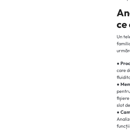
Ana
ce
Un tel
famili
urmăre
● Proc
care d
fluidi
● Mem
pentru
fișier
slot d
● Cam
Analiz
funcți