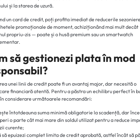
ului și la starea de uzură.
ând un card de credit, poți profita imediat de reducerile sezonier
hetele promoționale de moment, achiziționând mai mult decât
nul propriu-zis — poate și o husă premium sau un smartwatch
ementar.
m să gestionezi plata în mod
sponsabil?
area unei linii de credit poate fi un avantaj major, dar necesită o
icare financiară atentă. Pentru a păstra un echilibru perfect în b
a în considerare următoarele recomandări:
ește întotdeauna suma minimă obligatorie la scadență, dar înc
peri o parte cât mai mare din soldul utilizat pentru a reduce imp
ii curente;
ă să epuizezi complet limita de credit aprobată, astfel încât să p