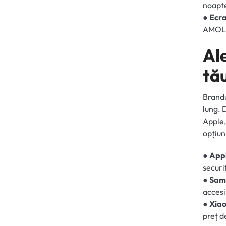
noapt
● Ecra
AMOLED
Ale
tău
Brandu
lung. 
Apple,
opțiun
● App
securi
● Sam
accesi
● Xia
preț d