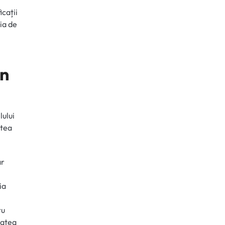
cații
nia de
in
ului
atea
ar
ia
ru
tatea