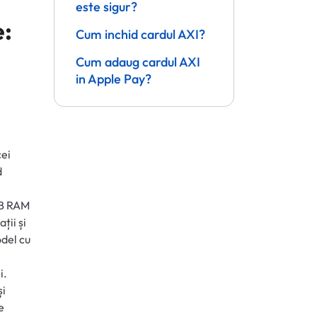
este sigur?
e:
Cum inchid cardul AXI?
Cum adaug cardul AXI
in Apple Pay?
cei
d
GB RAM
ții și
odel cu
i.
și
e