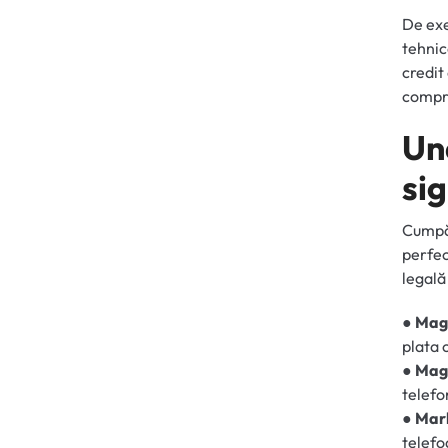
De exe
tehnic
credit
compro
Un
sig
Cumpăr
perfec
legală
● Maga
plata 
● Maga
telefo
● Mar
telefo