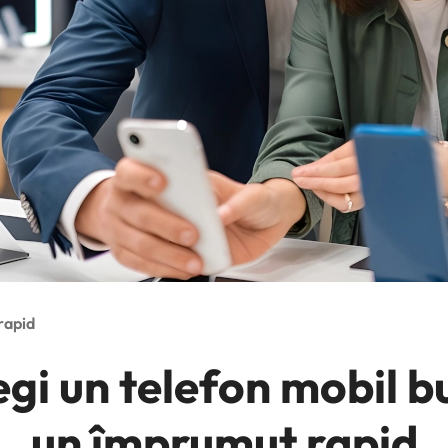
rapid
gi un telefon mobil b
un împrumut rapid