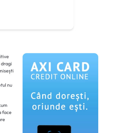
itive
i dragi
misești
tul nu
ecum
a face
are