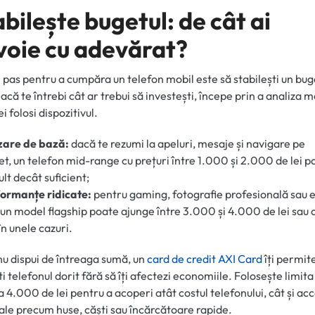
bilește bugetul: de cât ai
voie cu adevărat?
 pas pentru a cumpăra un telefon mobil este să stabilești un bug
Dacă te întrebi cât ar trebui să investești, începe prin a analiza m
i folosi dispozitivul.
izare de bază:
dacă te rezumi la apeluri, mesaje și navigare pe
et, un telefon mid-range cu prețuri între 1.000 și 2.000 de lei po
lt decât suficient;
ormanțe ridicate:
pentru gaming, fotografie profesională sau 
 un model flagship poate ajunge între 3.000 și 4.000 de lei sau 
în unele cazuri.
TAB)
u dispui de întreaga sumă, un
card de credit AXI Card
îți permit
ti telefonul dorit fără să îți afectezi economiile. Folosește limita
a 4.000 de lei pentru a acoperi atât costul telefonului, cât și acc
ale precum huse, căști sau încărcătoare rapide.