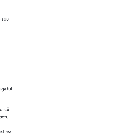
e sau
ugetul
earcă
actul
ăstrezi