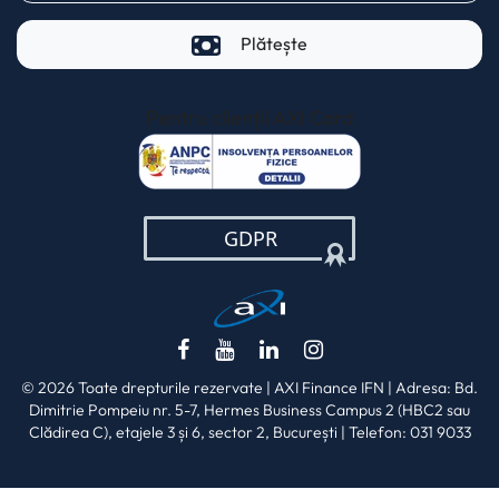
Plătește
Pentru clienții AXI Card
(opens in a new t
(opens in a new tab)
(opens in a new tab)
(opens in a new tab)
(opens in a new ta
© 2026 Toate drepturile rezervate | AXI Finance IFN | Adresa: Bd.
Dimitrie Pompeiu nr. 5-7, Hermes Business Campus 2 (HBC2 sau
Clădirea C), etajele 3 și 6, sector 2, București | Telefon: 031 9033