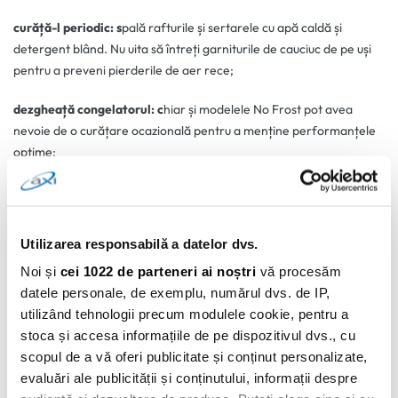
curăță-l periodic: s
pală rafturile și sertarele cu apă caldă și
detergent blând. Nu uita să întreți garniturile de cauciuc de pe uși
pentru a preveni pierderile de aer rece;
dezgheață congelatorul: c
hiar și modelele No Frost pot avea
nevoie de o curățare ocazională pentru a menține performanțele
optime;
Vrei să beneficiezi de avantaje suplimentare?
Aplică pentru cardul
AXI
și bucură-te de flexibilitatea unui produs financiar modern care
te va ajuta la achiziționarea frigiderului dorit!
Utilizarea responsabilă a datelor dvs.
Noi și
cei 1022 de parteneri ai noștri
vă procesăm
Un frigider întreținut corespunzător va funcționa eficient și va
datele personale, de exemplu, numărul dvs. de IP,
avea o durată de viață mai lungă. De asemenea, poți prelungi
utilizând tehnologii precum modulele cookie, pentru a
durata de funcționare prin evitarea supraîncărcării sau prin
stoca și accesa informațiile de pe dispozitivul dvs., cu
depozitarea corectă a alimentelor.
scopul de a vă oferi publicitate și conținut personalizate,
Alegerea frigiderului ideal pentru familia ta implică o combinație
evaluări ale publicității și conținutului, informații despre
de cercetare, planificare și luarea unor decizii informate.