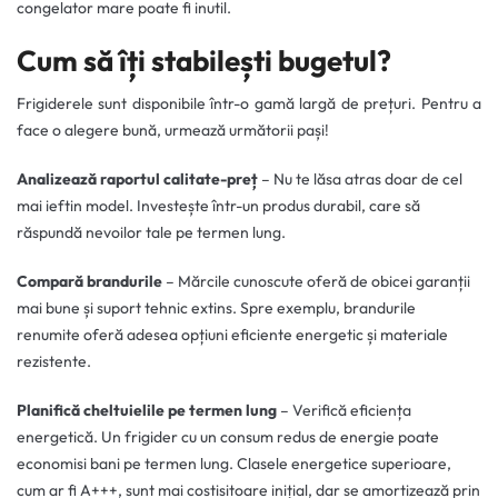
congelator mare poate fi inutil.
Cum să îți stabilești bugetul?
Frigiderele sunt disponibile într-o gamă largă de prețuri. Pentru a
face o alegere bună, urmează următorii pași!
Analizează raportul calitate-preț
– Nu te lăsa atras doar de cel
mai ieftin model. Investește într-un produs durabil, care să
răspundă nevoilor tale pe termen lung.
Compară brandurile
– Mărcile cunoscute oferă de obicei garanții
mai bune și suport tehnic extins. Spre exemplu, brandurile
renumite oferă adesea opțiuni eficiente energetic și materiale
rezistente.
Planifică cheltuielile pe termen lung
– Verifică eficiența
energetică. Un frigider cu un consum redus de energie poate
economisi bani pe termen lung. Clasele energetice superioare,
cum ar fi A+++, sunt mai costisitoare inițial, dar se amortizează prin