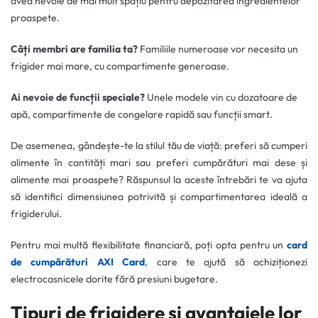
avea nevoie de mai mult spațiu pentru depozitarea ingredientelor
proaspete.
Câți membri are familia ta?
Familiile numeroase vor necesita un
frigider mai mare, cu compartimente generoase.
Ai nevoie de funcții speciale?
Unele modele vin cu dozatoare de
apă, compartimente de congelare rapidă sau funcții smart.
De asemenea, gândește-te la stilul tău de viață: preferi să cumperi
alimente în cantități mari sau preferi cumpărături mai dese și
alimente mai proaspete? Răspunsul la aceste întrebări te va ajuta
să identifici dimensiunea potrivită și compartimentarea ideală a
frigiderului.
Pentru mai multă flexibilitate financiară, poți opta pentru un
card
de cumpărături AXI Card
, care te ajută să achiziționezi
electrocasnicele dorite fără presiuni bugetare.
Tipuri de frigidere și avantajele lor