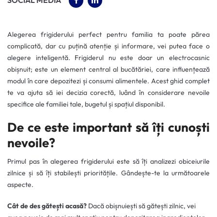
(OPENS IN A NEW TAB)
(OPENS IN A NEW TAB)
SOCIAL MEDIA
Alegerea frigiderului perfect pentru familia ta poate părea
complicată, dar cu puțină atenție și informare, vei putea face o
alegere inteligentă. Frigiderul nu este doar un electrocasnic
obișnuit; este un element central al bucătăriei, care influențează
modul în care depozitezi și consumi alimentele. Acest ghid complet
te va ajuta să iei decizia corectă, luând în considerare nevoile
specifice ale familiei tale, bugetul și spațiul disponibil.
De ce este important să îți cunoști
nevoile?
Primul pas în alegerea frigiderului este să îți analizezi obiceiurile
zilnice și să îți stabilești prioritățile. Gândește-te la următoarele
aspecte.
Cât de des gătești acasă?
Dacă obișnuiești să gătești zilnic, vei