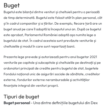
Buget
Bugetul este bilanțul dintre venituri și cheltuieli pentru o perioadă
de timp determinată. Bugetul este folosit atât în plan personal, cât
și în cadrul companiilor și a țărilor. De exemplu, fiecare țară are un
buget anual pe care îl adoptă la începutul unui an. După ce bugetul
este aprobat, Parlamentul României adoptă așa numita lege a
bugetului de stat. În cadrul acesteia sunt prevăzute veniturile și
cheltuielile și modul în care sunt repartizați banii.
Prezenta lege prevede şi autorizează pentru anul bugetar 2021
veniturile pe capitole şi subcapitole şi cheltuielile pe destinaţii şi pe
ordonatori principali de credite pentru bugetul de stat, bugetele
Fondului naţional unic de asigurări sociale de sănătate, creditelor
externe, fondurilor externe nerambursabile şi activităţilor
finanţate integral din venituri proprii.
Tipuri de buget
Buget personal
- Una dintre definițiile bugetului din Dex