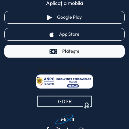
Aplicația mobilă
(opens in a new tab)
Google Play
(opens in a new tab)
App Store
Plătește
Pentru clienții AXI Card
(opens in a new t