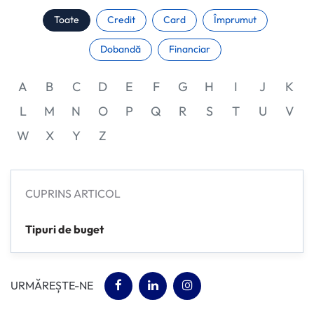
Toate
Credit
Card
Împrumut
Dobandă
Financiar
A
B
C
D
E
F
G
H
I
J
K
L
M
N
O
P
Q
R
S
T
U
V
W
X
Y
Z
CUPRINS ARTICOL
Tipuri de buget
(opens in a new tab)
(opens in a new tab)
(opens in a new tab)
URMĂREȘTE-NE