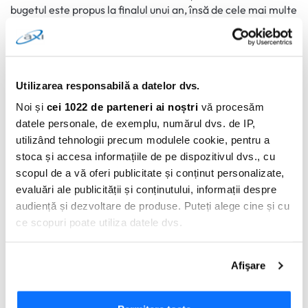
bugetul este propus la finalul unui an, însă de cele mai multe
ori forma finală este aprobată doar în prima parte a
anului.
Pentru a se analiza evoluția bugetului, în timpul anului sunt
întocmite statistici și rapoarte. În cadrul acestora se
Utilizarea responsabilă a datelor dvs.
urmărește implementarea și respectarea bugetului.
Noi și
cei 1022 de parteneri ai noștri
vă procesăm
Întrebări frecvente
datele personale, de exemplu, numărul dvs. de IP,
Ce se fac dacă un ATM îmi blochează și
utilizând tehnologii precum modulele cookie, pentru a
reține AXI Card?
stoca și accesa informațiile de pe dispozitivul dvs., cu
Câte împrumuturi poate deține o
scopul de a vă oferi publicitate și conținut personalizate,
persoană fizică?
evaluări ale publicității și conținutului, informații despre
În ce monedă primesc banii pe AXI Card?
audiență și dezvoltare de produse. Puteți alege cine și cu
ce scopuri poate utiliza datele dvs.
ARTICOLE BLOG POPULARE
Dacă ne permiteți, am dori, de asemenea:
Afişare
Acum poți achita online obligațiile de plată AXI
Să colectăm informațiile cu privire la locația dvs.
Card
geografică cu o exactitate de până la câțiva metri
Să vă identificăm dispozitivul scanândul-l în mod