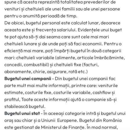
spune că acesta reprezintă totalitatea prevederilor de
venituri și cheltuieli ale unei familii sau ale unei persoane
pentru o anumită perioadă de timp.
De obicei, bugetul personal este calculat lunar, deoarece
aceasta este și frecvența salariului. Evidențele unui buget
te pot ajuta să-ți dai seama care sunt cele mai mari
cheltuieli lunare și de unde poți să faci economii. Pentru o
eficiență mai mare, poți împărți bugetul în două categorii
mari: cheltuieli variabile (alimente, articole îmbrăcăminte,
concedii, combustibil) și cheltuieli fixe (facturi,
abonamente, chirie, asigurare, rată etc.)
Bugetul unei companii
- Din bugetul unei companii fac
parte mult mai multe informații, printre care: veniturile
estimate, costurile fixe, costurile variabile, cashflow și
profitul, Toate aceste informații ajută o companie să-și
stabilească bugetul.
Bugetul unui stat
- În aceeași categorie intră și bugetul unui
oraș sau chiar și a Uniunii Europene. Bugetul din România
este gestionat de Ministerul de Finanțe. În mod normal,