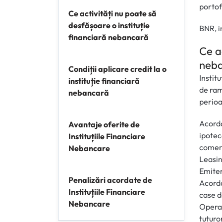
portof
Ce activități nu poate să
desfășoare o instituție
BNR, i
financiară nebancară
Ce a
neb
Condiții aplicare credit la o
Instit
instituție financiară
de ram
nebancară
perioa
Acorda
Avantaje oferite de
ipotec
Instituțiile Financiare
comerc
Nebancare
Leasin
Emiter
Penalizări acordate de
Acorda
Instituțiile Financiare
case 
Nebancare
Operaţ
tuturo