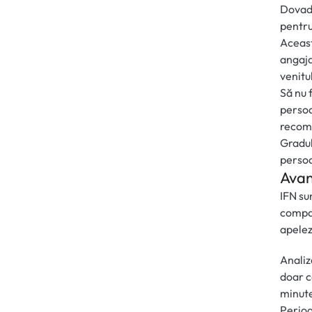
Dovada
pentru
Aceast
angaja
venitu
Să nu 
persoa
recoma
Gradul
persoa
Avan
IFN su
compat
apelez
Analiz
doar c
minute
Perioad