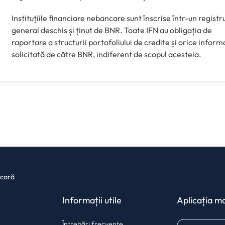
Instituțiile financiare nebancare sunt înscrise într-un registr
general deschis și ținut de BNR. Toate IFN au obligația de
raportare a structurii portofoliului de credite și orice inform
solicitată de către BNR, indiferent de scopul acesteia.
ncară
Informații utile
Aplicația mo
Întrebări frecvente