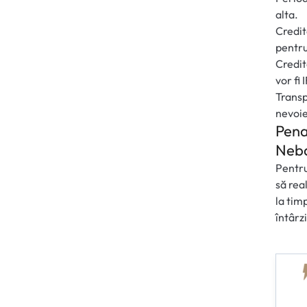
alta.
Credit
pentru
Credit
vor fi 
Transp
nevoie
Pena
Neb
Pentru
să rea
la tim
întârz