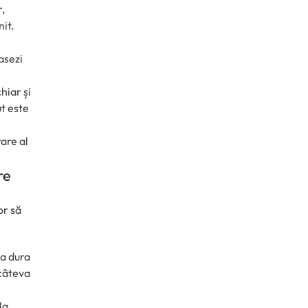
r,
nit.
asezi
hiar și
ut este
are al
re
or să
va dura
 câteva
la