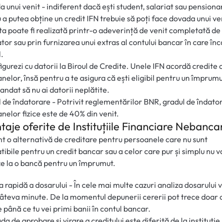
 unui venit - indiferent dacă ești student, salariat sau pensiona
 a putea obține un credit IFN trebuie să poți face dovada unui ve
a poate fi realizată printr-o adeverință de venit completată de
tor sau prin furnizarea unui extras al contului bancar în care înc
l.
figurezi cu datorii la Biroul de Credite. Unele IFN acordă credite c
nelor, însă pentru a te asigura că ești eligibil pentru un împrum
ndat să nu ai datorii neplătite.
 de îndatorare - Potrivit reglementărilor BNR, gradul de îndator
nelor fizice este de 40% din venit.
taje oferite de Instituțiile Financiare Nebanca
nt o alternativă de creditare pentru persoanele care nu sunt
ibile pentru un credit bancar sau a celor care pur și simplu nu v
e la o bancă pentru un împrumut.
a rapidă a dosarului - În cele mai multe cazuri analiza dosarului 
âteva minute. De la momentul depunerii cererii pot trece doar
 până ce tu vei primi banii în contul bancar.
a de aprobare și virare a creditului este diferită de la instituție 