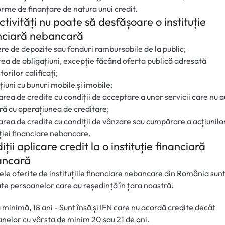
orme de finanțare de natura unui credit.
ctivități nu poate să desfășoare o instituție
nciară nebancară
re de depozite sau fonduri rambursabile de la public;
ea de obligațiuni, excepție făcând oferta publică adresată
torilor calificați;
iuni cu bunuri mobile și imobile;
rea de credite cu condiții de acceptare a unor servicii care nu a
ră cu operațiunea de creditare;
rea de credite cu condiții de vânzare sau cumpărare a acțiunilo
uției financiare nebancare.
ții aplicare credit la o instituție financiară
ancară
ele oferite de instituțiile financiare nebancare din România sun
te persoanelor care au reședință în țara noastră.
 minimă, 18 ani - Sunt însă și IFN care nu acordă credite decât
nelor cu vârsta de minim 20 sau 21 de ani.