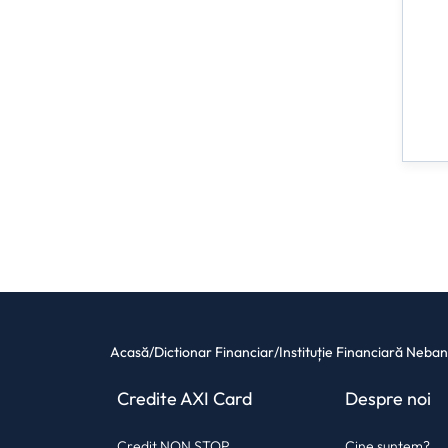
Acasă
/
Dictionar Financiar
/
Instituție Financiară Neba
Credite AXI Card
Despre noi
Credit NON STOP
Cine suntem?