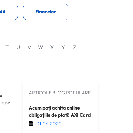
dă
Financiar
T
U
V
W
X
Y
Z
ARTICOLE BLOG POPULARE
ră
impuse
Acum poți achita online
obligațiile de plată AXI Card
01.04.2020