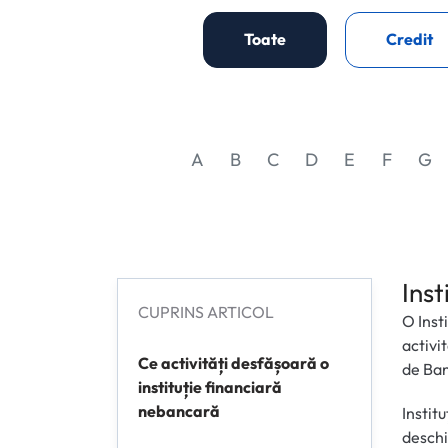
Toate
Credit
A
B
C
D
E
F
G
Ins
CUPRINS ARTICOL
O Inst
activi
Ce activități desfășoară o
de Ba
instituție financiară
nebancară
Instit
deschi