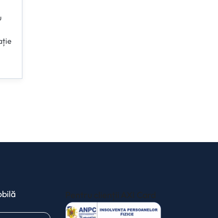
u
ație
bilă
Pentru clienții AXI Card
(opens in a new 