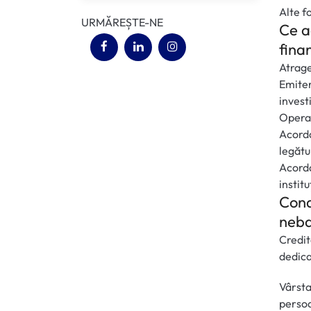
Alte f
URMĂREȘTE-NE
Ce a
(opens in a new tab)
(opens in a new tab)
(opens in a new tab)
fina
Atrage
Emiter
investi
Operaț
Acorda
legătu
Acorda
instit
Condi
neb
Credit
dedica
Vârsta
persoa