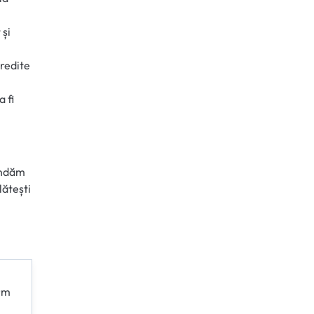
 și
Credite
 fi
mandăm
lătești
orm