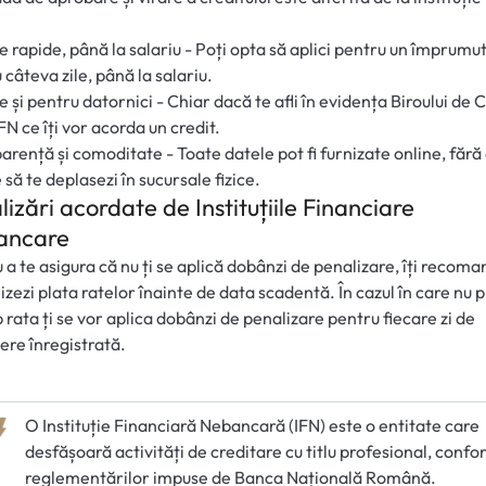
e rapide, până la salariu - Poți opta să aplici pentru un împrumut
 câteva zile, până la salariu.
e și pentru datornici - Chiar dacă te afli în evidența Biroului de 
IFN ce îți vor acorda un credit.
arență și comoditate - Toate datele pot fi furnizate online, fără a
 să te deplasezi în sucursale fizice.
lizări acordate de Instituțiile Financiare
ancare
 a te asigura că nu ți se aplică dobânzi de penalizare, îți reco
lizezi plata ratelor înainte de data scadentă. În cazul în care nu p
p rata ți se vor aplica dobânzi de penalizare pentru fiecare zi de
iere înregistrată.
O Instituție Financiară Nebancară (IFN) este o entitate care
desfășoară activități de creditare cu titlu profesional, conf
reglementărilor impuse de Banca Națională Română.