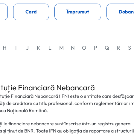
Card
Împrumut
Doban
H
I
J
K
L
M
N
O
P
Q
R
S
tituție Financiară Nebancară
ituție Financiară Nebancară (IFN) este o entitate care desfășoa
tăți de creditare cu titlu profesional, conform reglementărilor 
nca Națională Română.
uțiile financiare nebancare sunt înscrise într-un registru general
s și ținut de BNR. Toate IFN au obligația de raportare a structurii