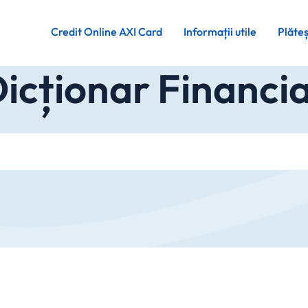
Credit Online AXI Card
Informații utile
Plăte
icționar Financi
Cauta in site