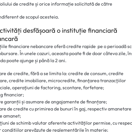
oliului de credite și orice informație solicitată de către
ndiferent de scopul acesteia.
ctivități desfășoară o instituție financiară
ancară
uțiile financiare nebancare oferă credite rapide pe o perioadă s
bursare. În unele cazuri, aceasta poate fi de doar câteva zile, î
da poate ajunge și până la 2 ani.
re de credite,
fără a se limita la: credite de consum, credite
are, credite imobiliare, microcredite, finanţarea tranzacţiilor
iale, operaţiuni de factoring, scontare, forfetare;
g financiar;
e garanții și asumare de angajamente de finanțare;
re de credite cu primirea de bunuri în gaj, respectiv amanetare
de amanet;
iuni de schimb valutar aferente activităţilor permise, cu respe
r condiţiilor prevăzute de reglementările în materie;