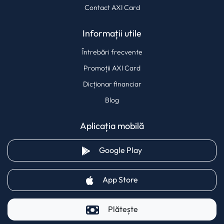
Contact AXI Card
Informații utile
Întrebări frecvente
Promoții AXI Card
Dicționar financiar
Blog
Aplicația mobilă
(opens in a new tab)
Google Play
(opens in a new tab)
App Store
Plătește