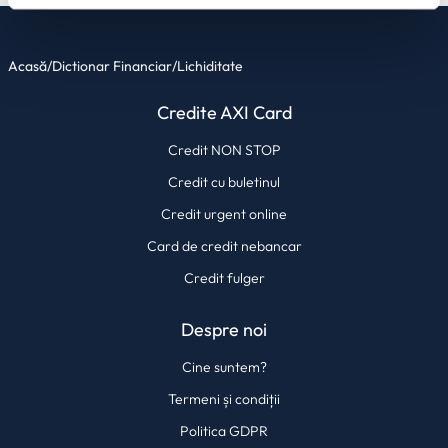
din Declarația despre modulele cookie.
Acasă
/
Dictionar Financiar
/
Lichiditate
Utilizam cookie-uri pentru a personaliza experienta dvs.
pe website, pentru a analiza traficul pe website, precum
Credite AXI Card
si pentru activitatea noastra de publicitate online.
Folosind site-ul fără a modifica setările referitoare la
Credit NON STOP
cookie-uri înseamnă că sunteti de acord cu folosirea
Credit cu buletinul
acestora.
Află mai multe aici
.
Credit urgent online
Card de credit nebancar
Credit fulger
Despre noi
Cine suntem?
Termeni și condiții
Politica GDPR