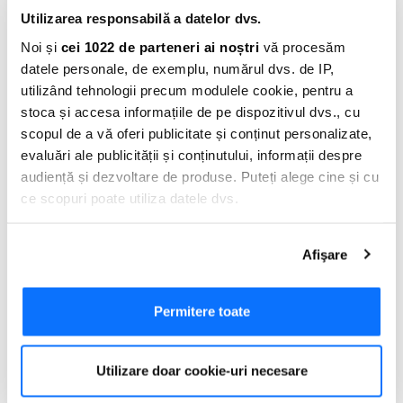
17.08.2017
Utilizarea responsabilă a datelor dvs.
Noi și
cei 1022 de parteneri ai noștri
vă procesăm
datele personale, de exemplu, numărul dvs. de IP,
utilizând tehnologii precum modulele cookie, pentru a
ÎNTREBĂRI POPULARE
stoca și accesa informațiile de pe dispozitivul dvs., cu
scopul de a vă oferi publicitate și conținut personalizate,
Cum semnez electronic documentele necesare
evaluări ale publicității și conținutului, informații despre
pentru AXI Card?
audiență și dezvoltare de produse. Puteți alege cine și cu
ce scopuri poate utiliza datele dvs.
Cand si unde platesc obligatiile aferente cardului
Dacă ne permiteți, am dori, de asemenea:
de credit?
Afişare
Să colectăm informațiile cu privire la locația dvs.
geografică cu o exactitate de până la câțiva metri
Care este dobanda pentru cardul de credit AXI
Să vă identificăm dispozitivul scanândul-l în mod
Permitere toate
Card?
activ după caracteristici specifice (amprentare)
Găsiți mai multe informații despre procesarea datelor
Utilizare doar cookie-uri necesare
dvs. personale și configurați-vă preferințele la
secțiunea
cu detalii
. Vă puteți modifica sau retrage oricând acordul