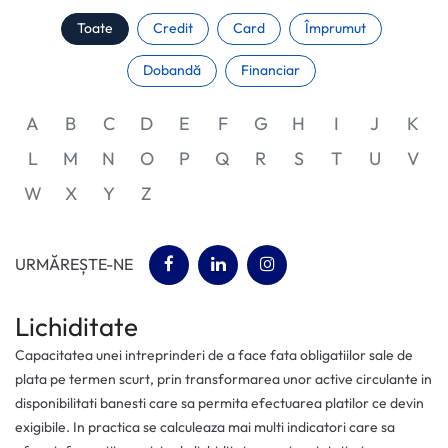
Toate
Credit
Card
Împrumut
Dobandă
Financiar
A
B
C
D
E
F
G
H
I
J
K
L
M
N
O
P
Q
R
S
T
U
V
W
X
Y
Z
(opens in a new tab)
(opens in a new tab)
(opens in a new tab)
URMĂREȘTE-NE
Lichiditate
Capacitatea unei intreprinderi de a face fata obligatiilor sale de
plata pe termen scurt, prin transformarea unor active circulante in
disponibilitati banesti care sa permita efectuarea platilor ce devin
exigibile. In practica se calculeaza mai multi indicatori care sa