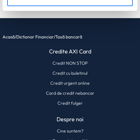
cu detalii
. Vă puteți modifica sau retrage oricând acordul
din Declarația despre modulele cookie.
Utilizam cookie-uri pentru a personaliza experienta dvs.
pe website, pentru a analiza traficul pe website, precum
Acasă
/
Dictionar Financiar
/
Taxă bancară
si pentru activitatea noastra de publicitate online.
Credite AXI Card
Folosind site-ul fără a modifica setările referitoare la
cookie-uri înseamnă că sunteti de acord cu folosirea
Credit NON STOP
acestora.
Află mai multe aici
.
Credit cu buletinul
Credit urgent online
Card de credit nebancar
Credit fulger
Despre noi
Cine suntem?