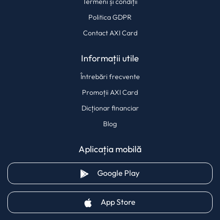
Termeni și condiții
Politica GDPR
Contact AXI Card
Informații utile
Întrebări frecvente
Promoții AXI Card
Dicționar financiar
Blog
Aplicația mobilă
(opens in a new tab)
Google Play
(opens in a new tab)
App Store