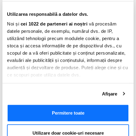
Ce înseamnă suma minimă de plată la cardul de
credit?
Utilizarea responsabilă a datelor dvs.
17.08.2017
Noi și
cei 1022 de parteneri ai noștri
vă procesăm
datele personale, de exemplu, numărul dvs. de IP,
utilizând tehnologii precum modulele cookie, pentru a
stoca și accesa informațiile de pe dispozitivul dvs., cu
ÎNTREBĂRI POPULARE
scopul de a vă oferi publicitate și conținut personalizate,
evaluări ale publicității și conținutului, informații despre
Cum semnez electronic documentele necesare
audiență și dezvoltare de produse. Puteți alege cine și cu
pentru AXI Card?
ce scopuri poate utiliza datele dvs.
Dacă ne permiteți, am dori, de asemenea:
Cand si unde platesc obligatiile aferente cardului
Afişare
Să colectăm informațiile cu privire la locația dvs.
de credit?
geografică cu o exactitate de până la câțiva metri
Să vă identificăm dispozitivul scanândul-l în mod
Permitere toate
Care este dobanda pentru cardul de credit AXI
activ după caracteristici specifice (amprentare)
Card?
Găsiți mai multe informații despre procesarea datelor
Utilizare doar cookie-uri necesare
dvs. personale și configurați-vă preferințele la
secțiunea