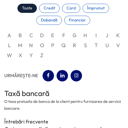
Toate
Credit
Card
Împrumut
Dobandă
Financiar
A
B
C
D
E
F
G
H
I
J
K
L
M
N
O
P
Q
R
S
T
U
V
W
X
Y
Z
(opens in a new tab)
(opens in a new tab)
(opens in a new tab)
URMĂREȘTE-NE
Taxă bancară
O taxa preluata de banca de la client pentru furnizarea de servicii
bancare.
Întrebări frecvente