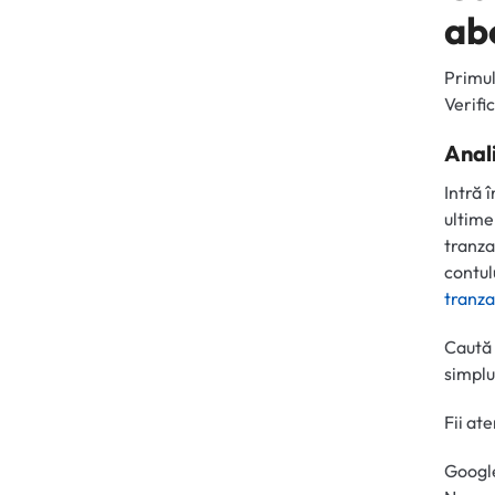
ab
Primu
Verifi
Anali
Intră 
ultim
tranza
contul
tranza
Caută 
simplu
Fii at
Google