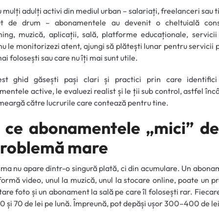
 mulți adulți activi din mediul urban – salariați, freelanceri sau ti
ut de drum – abonamentele au devenit o cheltuială cons
ing, muzică, aplicații, sală, platforme educaționale, servicii
u le monitorizezi atent, ajungi să plătești lunar pentru servicii 
ai folosești sau care nu îți mai sunt utile.
st ghid găsești pași clari și practici prin care identific
entele active, le evaluezi realist și le ții sub control, astfel încâ
 meargă către lucrurile care contează pentru tine.
 ce abonamentele „mici” de
problemă mare
ma nu apare dintr-o singură plată, ci din acumulare. Un abona
formă video, unul la muzică, unul la stocare online, poate un 
tare foto și un abonament la sală pe care îl folosești rar. Fiecar
20 și 70 de lei pe lună. Împreună, pot depăși ușor 300–400 de lei
TAB)