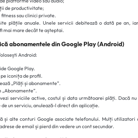
e platforme video sau audio;
ții de productivitate;
 fitness sau clinici private.
te plățile anuale. Unele servicii debitează o dată pe an, i
fi mai mare decât te așteptai.
fică abonamentele din Google Play (Android)
olosești Android:
de Google Play.
pe iconița de profil.
ează „Plăți și abonamente”.
în „Abonamente”.
vezi serviciile active, costul și data următoarei plăți. Dacă nu
 de un serviciu, anulează-l direct din aplicație.
că și alte conturi Google asociate telefonului. Mulți utilizatori
adrese de email și pierd din vedere un cont secundar.