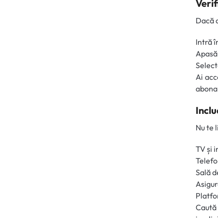
Veri
Dacă a
Intră î
Apasă 
Selec
Ai acc
abonam
Incl
Nu te l
TV și 
Telefo
Sală d
Asigur
Platfo
Caută 