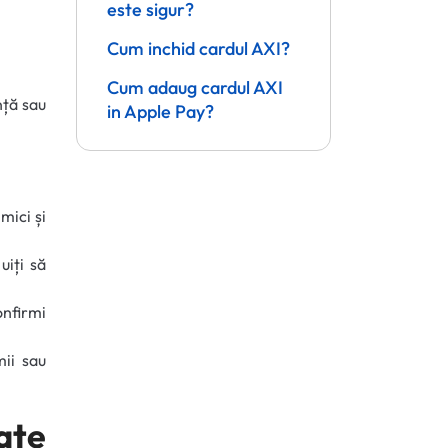
este sigur?
Cum inchid cardul AXI?
Cum adaug cardul AXI
nță sau
in Apple Pay?
mici și
uiți să
nfirmi
mii sau
te