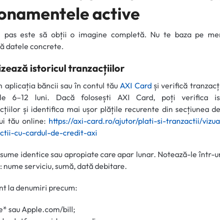
onamentele active
l pas este să obții o imagine completă. Nu te baza pe me
că datele concrete.
zează istoricul tranzacțiilor
în aplicația băncii sau în contul tău
AXI Card
și verifică tranzacți
ele 6–12 luni. Dacă folosești AXI Card, poți verifica ist
cțiilor și identifica mai ușor plățile recurente din secțiunea d
ui tău online:
https://axi-card.ro/ajutor/plati-si-tranzactii/vizua
ctii-cu-cardul-de-credit-axi
sume identice sau apropiate care apar lunar. Notează-le într-u
: nume serviciu, sumă, dată debitare.
ent la denumiri precum:
* sau Apple.com/bill;