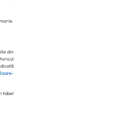
morie.
ile din
oricul
edicată
lizare-
n tabel