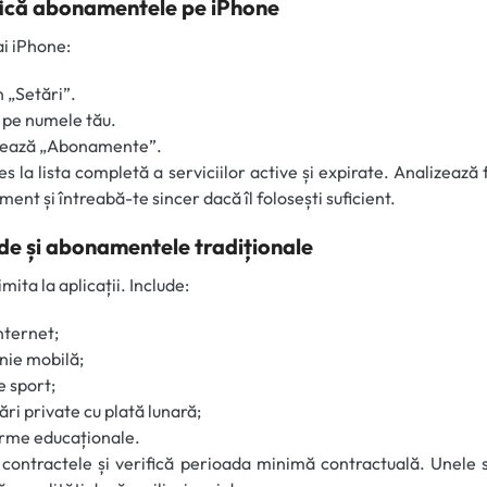
fică abonamentele pe iPhone
i iPhone:
n „Setări”.
pe numele tău.
tează „Abonamente”.
es la lista completă a serviciilor active și expirate. Analizează 
ent și întreabă-te sincer dacă îl folosești suficient.
ude și abonamentele tradiționale
imita la aplicații. Include:
internet;
nie mobilă;
e sport;
ări private cu plată lunară;
rme educaționale.
contractele și verifică perioada minimă contractuală. Unele s