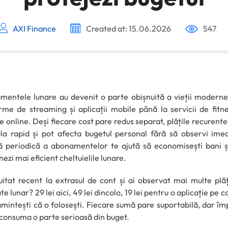
AXI Finance
Created at: 15.06.2026
547
entele lunare au devenit o parte obișnuită a vieții moderne
rme de streaming și aplicații mobile până la servicii de fitn
e online. Deși fiecare cost pare redus separat, plățile recurente
a rapid și pot afecta bugetul personal fără să observi ime
ă periodică a abonamentelor te ajută să economisești bani și
nezi mai eficient cheltuielile lunare.
uitat recent la extrasul de cont și ai observat mai multe plăț
e lunar? 29 lei aici, 49 lei dincolo, 19 lei pentru o aplicație pe c
 amintești că o folosești. Fiecare sumă pare suportabilă, dar î
t consuma o parte serioasă din buget.