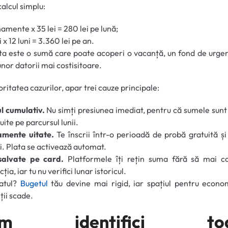
calcul simplu:
amente x 35 lei = 280 lei pe lună;
 x 12 luni = 3.360 lei pe an.
a este o sumă care poate acoperi o vacanță, un fond de urge
unor datorii mai costisitoare.
oritatea cazurilor, apar trei cauze principale:
l cumulativ.
Nu simți presiunea imediat, pentru că sumele sunt 
uite pe parcursul lunii.
mente uitate.
Te înscrii într-o perioadă de probă gratuită și 
i. Plata se activează automat.
 salvate pe card.
Platformele îți rețin suma fără să mai co
ția, iar tu nu verifici lunar istoricul.
tatul?
Bugetul
tău devine mai rigid, iar spațiul pentru econo
ții scade.
um identifici toa