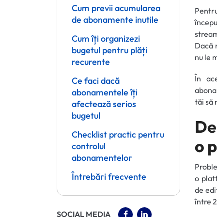
Cum previi acumularea
Pentru
de abonamente inutile
încep
stream
Cum îți organizezi
Dacă n
bugetul pentru plăți
nu le m
recurente
În ace
Ce faci dacă
abonam
abonamentele îți
tăi să
afectează serios
bugetul
De
Checklist practic pentru
o 
controlul
abonamentelor
Proble
Întrebări frecvente
o plat
de edi
între 
(OPENS IN A NEW TAB)
(OPENS IN A NEW 
SOCIAL MEDIA