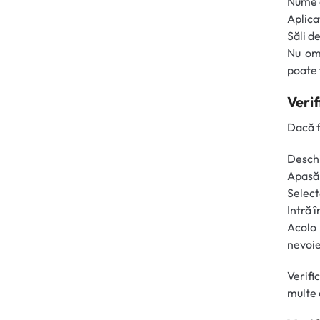
Nume d
Aplica
Săli de
Nu omi
poate 
Veri
Dacă f
Deschi
Apasă 
Select
Intră 
Acolo 
nevoie
Verifi
multe 