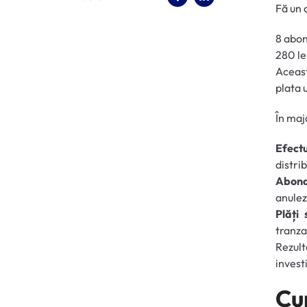
Fă un 
8 abon
280 lei
Aceast
plata 
În maj
Efectu
distrib
Abona
anulez
Plăți
tranzac
Rezul
investi
C