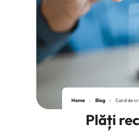
Home
Blog
Card de cr
Plăți re