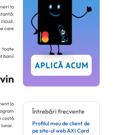
neri la
tantă:
 cloud.
pe care
i toate
t banii
vin
ment la
Întrebări frecvente
program
e costă
Profilul meu de client de
 lunar.
pe site-ul web AXI Card