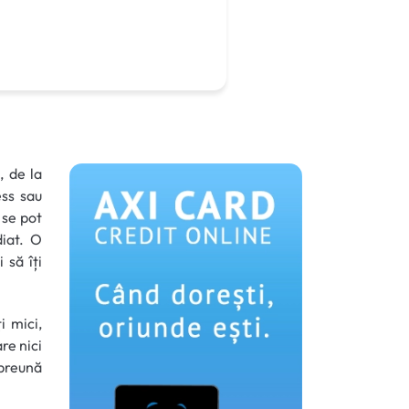
, de la
ess sau
 se pot
diat. O
 să îți
i mici,
are nici
mpreună