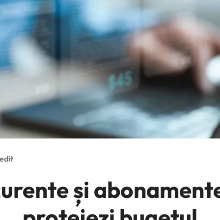
edit
curente și abonamente
protejezi bugetul