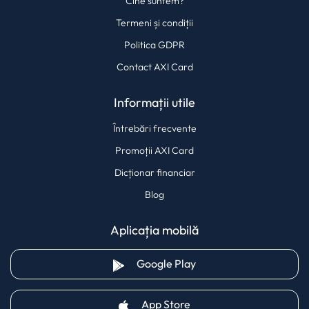
Cine suntem?
Termeni și condiții
Politica GDPR
Contact AXI Card
Informații utile
Întrebări frecvente
Promoții AXI Card
Dicționar financiar
Blog
Aplicația mobilă
(opens in a new tab)
Google Play
(opens in a new tab)
App Store