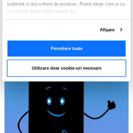
audiență și dezvoltare de produse. Puteți alege cine și cu
ce scopuri poate utiliza datele dvs.
Dacă ne permiteți, am dori, de asemenea:
Afişare
Să colectăm informațiile cu privire la locația dvs.
geografică cu o exactitate de până la câțiva metri
Să vă identificăm dispozitivul scanândul-l în mod
Permitere toate
activ după caracteristici specifice (amprentare)
Găsiți mai multe informații despre procesarea datelor
Utilizare doar cookie-uri necesare
dvs. personale și configurați-vă preferințele la
secțiunea
cu detalii
. Vă puteți modifica sau retrage oricând acordul
din Declarația despre modulele cookie.
Utilizam cookie-uri pentru a personaliza experienta dvs.
pe website, pentru a analiza traficul pe website, precum
si pentru activitatea noastra de publicitate online.
Folosind site-ul fără a modifica setările referitoare la
cookie-uri înseamnă că sunteti de acord cu folosirea