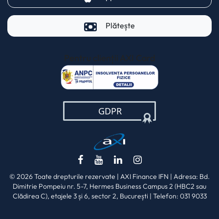
Plătește
Pentru clienții AXI Card
(opens in a new t
(opens in a new tab)
(opens in a new tab)
(opens in a new tab)
(opens in a new ta
© 2026 Toate drepturile rezervate | AXI Finance IFN | Adresa: Bd.
Dimitrie Pompeiu nr. 5-7, Hermes Business Campus 2 (HBC2 sau
Clădirea C), etajele 3 și 6, sector 2, București | Telefon: 031 9033