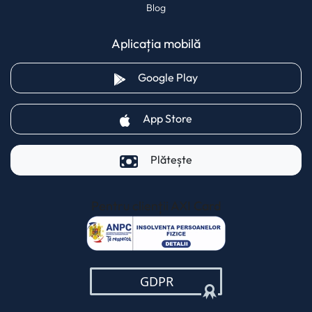
Blog
Aplicația mobilă
(opens in a new tab)
Google Play
(opens in a new tab)
App Store
Plătește
Pentru clienții AXI Card
(opens in a new t