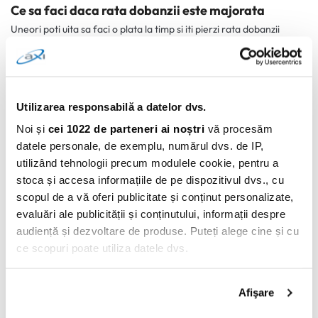
Ce sa faci daca rata dobanzii este majorata
Uneori poti uita sa faci o plata la timp si iti pierzi rata dobanzii
competitiva.
Creditorul are dreptul sa faca asta insa merita sa ii suni si sa explici
de ce ai intarziat cu plata.
Utilizarea responsabilă a datelor dvs.
Daca ai un istoric in a-ti administra banii correct asta se va vedea
Noi și
cei 1022 de parteneri ai noștri
vă procesăm
in raportul tau de credit, si creditorul s-ar putea sa fie intelegetor.
datele personale, de exemplu, numărul dvs. de IP,
utilizând tehnologii precum modulele cookie, pentru a
Ai putea sa schimbi cu un alt card care ofera o perioada de gratie
stoca și accesa informațiile de pe dispozitivul dvs., cu
la transfer de balanta.
scopul de a vă oferi publicitate și conținut personalizate,
evaluări ale publicității și conținutului, informații despre
Asta te poate ajuta sa iti rezolvi problema balantei neplatite.
audiență și dezvoltare de produse. Puteți alege cine și cu
ce scopuri poate utiliza datele dvs.
Insa, daca ai un scor de credit negativ este putin probabil sa te
califici la aceste carduri.
Dacă ne permiteți, am dori, de asemenea:
Afişare
Să colectăm informațiile cu privire la locația dvs.
Ar trebui sa stii deasemenea, creditorii de cele mai multe ori cer