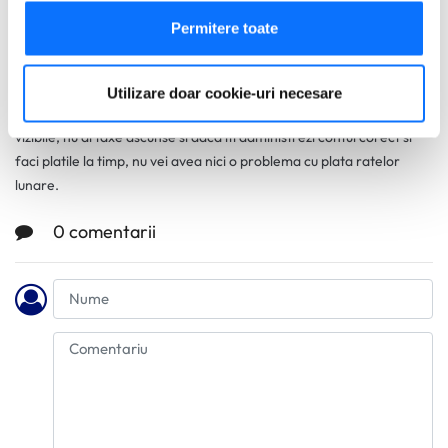
geografică cu o exactitate de până la câțiva metri
taxe pentru transferul de balanta.
Să vă identificăm dispozitivul scanândul-l în mod
Permitere toate
Asta este tipic un procentaj din balanta ta totala, deci merita sa
activ după caracteristici specifice (amprentare)
verifici acest aspect.
Găsiți mai multe informații despre procesarea datelor
Utilizare doar cookie-uri necesare
dvs. personale și configurați-vă preferințele la
secțiunea
Cu cardul tau AXI toate tranzactiile tale sunt transparente si
cu detalii
. Vă puteți modifica sau retrage oricând acordul
vizibile, nu ai taxe ascunse si daca iti administrezi contul corect si
din Declarația despre modulele cookie.
faci platile la timp, nu vei avea nici o problema cu plata ratelor
lunare.
Utilizam cookie-uri pentru a personaliza experienta dvs.
pe website, pentru a analiza traficul pe website, precum
0 comentarii
si pentru activitatea noastra de publicitate online.
Folosind site-ul fără a modifica setările referitoare la
cookie-uri înseamnă că sunteti de acord cu folosirea
acestora.
Află mai multe aici
.