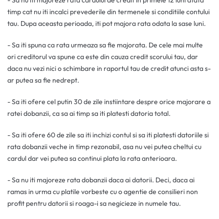
- Sa nu iti majoreze rata cardului de credit in primele 12 luni atata
timp cat nu iti incalci prevederile din termenele si conditiile contului
tau. Dupa aceasta perioada, iti pot majora rata odata la sase luni.
- Sa iti spuna ca rata urmeaza sa fie majorata. De cele mai multe
ori creditorul va spune ca este din cauza credit scorului tau, dar
daca nu vezi nici o schimbare in raportul tau de credit atunci asta s-
ar putea sa fie nedrept.
- Sa iti ofere cel putin 30 de zile instiintare despre orice majorare a
ratei dobanzii, ca sa ai timp sa iti platesti datoria total.
- Sa iti ofere 60 de zile sa iti inchizi contul si sa iti platesti datoriile si
rata dobanzii veche in timp rezonabil, asa nu vei putea cheltui cu
cardul dar vei putea sa continui plata la rata anterioara.
- Sa nu iti majoreze rata dobanzii daca ai datorii. Deci, daca ai
ramas in urma cu platile vorbeste cu o agentie de consilieri non
profit pentru datorii si roaga-i sa negicieze in numele tau.