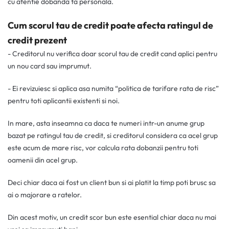
cu atentie dobanda ta personala.
Cum scorul tau de credit poate afecta ratingul de
credit prezent
- Creditorul nu verifica doar scorul tau de credit cand aplici pentru
un nou card sau imprumut.
- Ei revizuiesc si aplica asa numita “politica de tarifare rata de risc”
pentru toti aplicantii existenti si noi.
In mare, asta inseamna ca daca te numeri intr-un anume grup
bazat pe ratingul tau de credit, si creditorul considera ca acel grup
este acum de mare risc, vor calcula rata dobanzii pentru toti
oamenii din acel grup.
Deci chiar daca ai fost un client bun si ai platit la timp poti brusc sa
ai o majorare a ratelor.
Din acest motiv, un credit scor bun este esential chiar daca nu mai