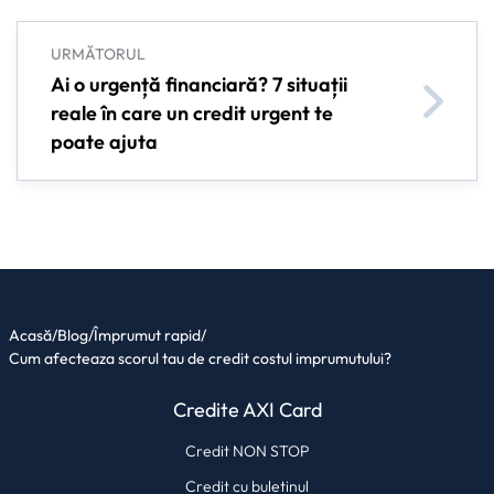
URMĂTORUL
Ai o urgență financiară? 7 situații
reale în care un credit urgent te
poate ajuta
Acasă
/
Blog
/
Împrumut rapid
/
Cum afecteaza scorul tau de credit costul imprumutului?
Credite AXI Card
Credit NON STOP
Credit cu buletinul