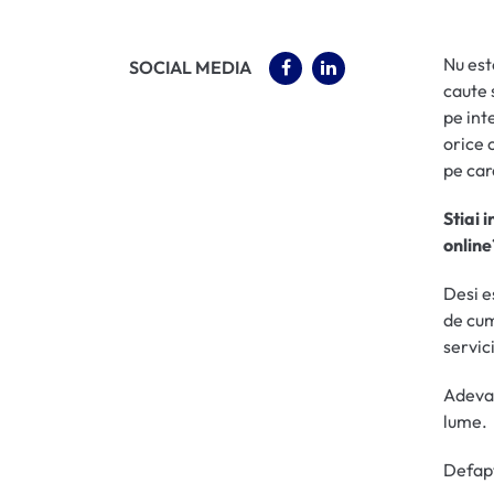
Nu est
(OPENS IN A NEW TAB)
(OPENS IN A NEW 
SOCIAL MEDIA
caute 
pe inte
orice 
pe car
Stiai 
online
Desi e
de cum
servici
Adevar
lume.
Defapt