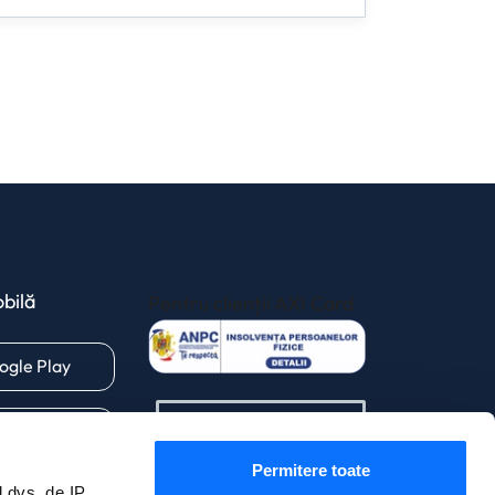
bilă
Pentru clienții AXI Card
(opens in a new 
(opens in a new tab)
ogle Play
(opens in a new tab)
pp Store
Permitere toate
dvs. de IP,