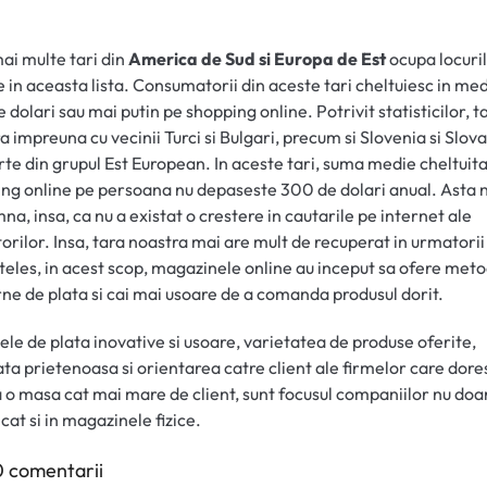
ai multe tari din
America de Sud si Europa de Est
ocupa locuri
 in aceasta lista. Consumatorii din aceste tari cheltuiesc in me
 dolari sau mai putin pe shopping online. Potrivit statisticilor, t
a impreuna cu vecinii Turci si Bulgari, precum si Slovenia si Slov
rte din grupul Est European. In aceste tari, suma medie cheltuit
ng online pe persoana nu depaseste 300 de dolari anual. Asta 
na, insa, ca nu a existat o crestere in cautarile pe internet ale
atorilor. Insa, tara noastra mai are mult de recuperat in urmatorii
teles, in acest scop, magazinele online au inceput sa ofere met
e de plata si cai mai usoare de a comanda produsul dorit.
le de plata inovative si usoare, varietatea de produse oferite,
ata prietenoasa si orientarea catre client ale firmelor care dore
 o masa cat mai mare de client, sunt focusul companiilor nu doa
 cat si in magazinele fizice.
 comentarii