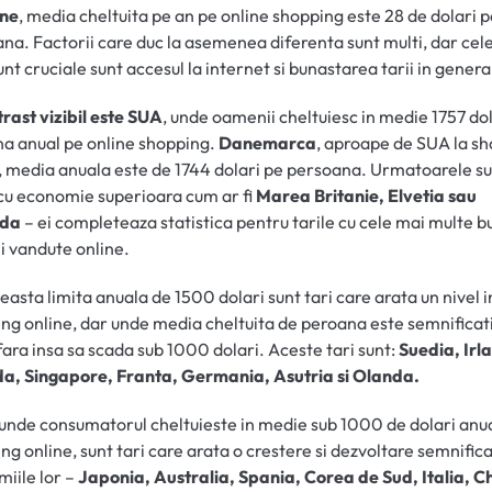
ine
, media cheltuita pe an pe online shopping este 28 de dolari 
na. Factorii care duc la asemenea diferenta sunt multi, dar cel
unt cruciale sunt accesul la internet si bunastarea tarii in genera
trast vizibil este SUA
, unde oamenii cheltuiesc in medie 1757 do
a anual pe online shopping.
Danemarca
, aproape de SUA la s
, media anuala este de 1744 dolari pe persoana. Urmatoarele s
 cu economie superioara cum ar fi
Marea Britanie, Elvetia sau
nda
– ei completeaza statistica pentru tarile cu cele mai multe bu
ii vandute online.
easta limita anuala de 1500 dolari sunt tari care arata un nivel i
ng online, dar unde media cheltuita de peroana este semnificat
fara insa sa scada sub 1000 dolari. Aceste tari sunt:
Suedia, Irl
a, Singapore, Franta, Germania, Asutria si Olanda.
 unde consumatorul cheltuieste in medie sub 1000 de dolari anu
ng online, sunt tari care arata o crestere si dezvoltare semnifica
iile lor –
Japonia, Australia, Spania, Corea de Sud, Italia, C