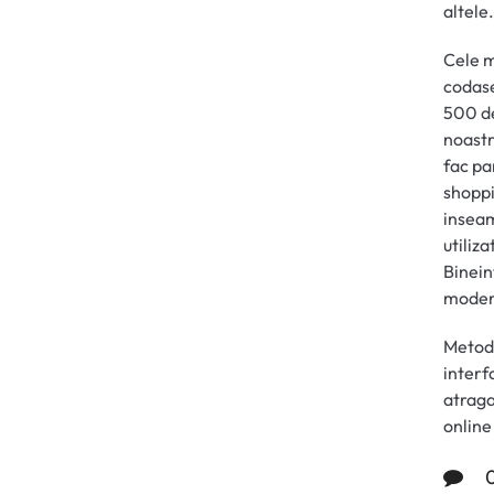
altele.
Cele m
codase
500 de
noastr
fac pa
shoppi
inseam
utiliz
Binein
modern
Metode
interf
atraga
online
0