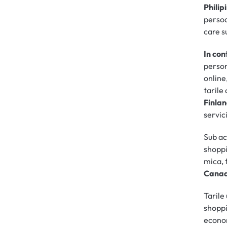
Philip
persoa
care s
In con
person
online
tarile
Finla
servic
Sub ac
shoppi
mica, 
Canad
Tarile
shoppi
econom