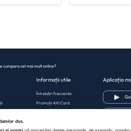
e cumpara cel mai mult online?
Informații utile
Aplicația mo
Întrebări frecvente
Go
ii
Promoții AXI Card
Dicționar financiar
A
datelor dvs.
rd
Blog
ri ai noștri
vă procesăm datele personale, de exemplu, numărul 