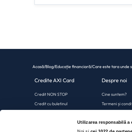
Acasă
/
Blog
/
Educație financiară
/
Care este tara unde s
Credite AXI Card
Despre noi
Credit NON STOP
Cine suntem?
Credit cu buletinul
Termeni și condiț
Credit urgent online
Politica GDPR
Utilizarea responsabilă a 
Card de credit nebancar
Contact AXI Ca
Noi și
cei 1022 de partene