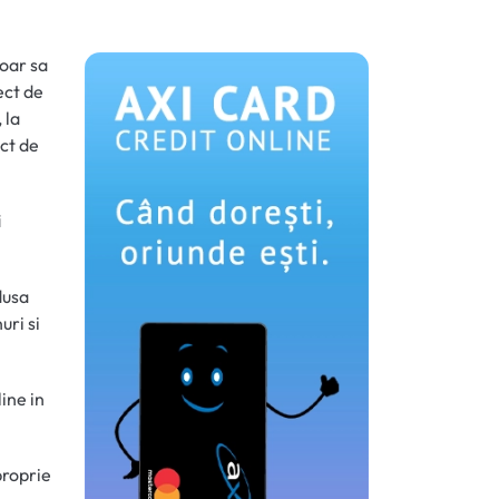
doar sa
ect de
 la
ect de
i
dusa
uri si
line in
proprie