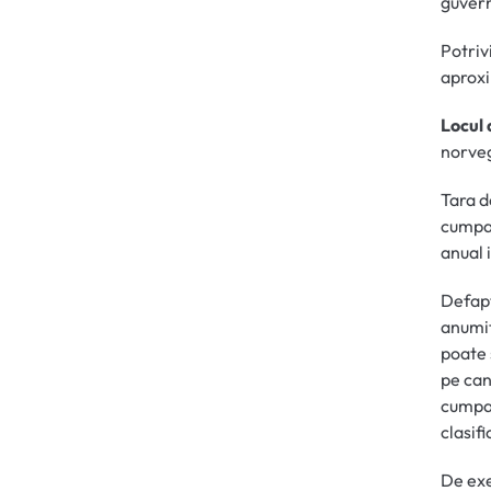
guvern
Potriv
aproxi
Locul 
norveg
Tara de
cumpar
anual 
Defapt
anumit
poate 
pe can
cumpar
clasifi
De exe