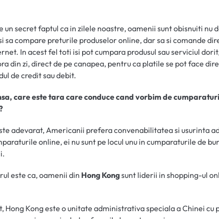
e un secret faptul ca in zilele noastre, oamenii sunt obisnuiti nu 
TAB)
si sa compare preturile produselor online, dar sa si comande dir
rnet. In acest fel toti isi pot cumpara produsul sau serviciul dorit,
ora din zi, direct de pe canapea, pentru ca platile se pot face dir
dul de credit sau debit.
insa, care este tara care conduce cand vorbim de cumparatur
?
ste adevarat, Americanii prefera convenabilitatea si usurinta a
paraturile online, ei nu sunt pe locul unu in cumparaturile de bun
i.
ul este ca, oamenii din
Hong Kong
sunt liderii in shopping-ul on
, Hong Kong este o unitate administrativa speciala a Chinei cu 