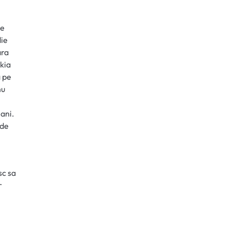
le
die
ara
akia
a pe
nu
 ani.
ode
sc sa
r