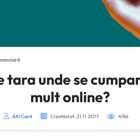
inanciară
e tara unde se cumpar
mult online?
AXI Card
Created at: 21.11.2017
4186