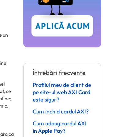
e un
line
Întrebări frecvente
nei
Profilul meu de client de
at, se
pe site-ul web AXI Card
nline;
este sigur?
mic,
Cum inchid cardul AXI?
Cum adaug cardul AXI
in Apple Pay?
tara ca