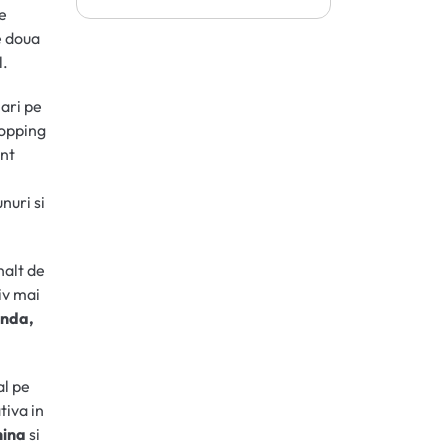
pe
e doua
l.
lari pe
hopping
unt
nuri si
nalt de
iv mai
anda,
al pe
tiva in
hina
si