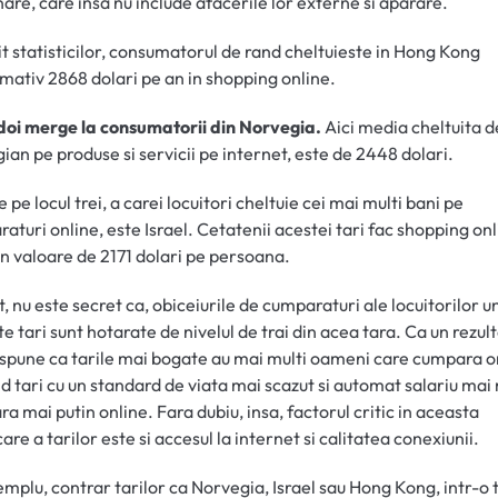
are, care insa nu include afacerile lor externe si aparare.
it statisticilor, consumatorul de rand cheltuieste in Hong Kong
mativ 2868 dolari pe an in shopping online.
doi merge la consumatorii din Norvegia.
Aici media cheltuita d
ian pe produse si servicii pe internet, este de 2448 dolari.
 pe locul trei, a carei locuitori cheltuie cei mai multi bani pe
aturi online, este Israel. Cetatenii acestei tari fac shopping on
in valoare de 2171 dolari pe persoana.
, nu este secret ca, obiceiurile de cumparaturi ale locuitorilor u
e tari sunt hotarate de nivelul de trai din acea tara. Ca un rezult
spune ca tarile mai bogate au mai multi oameni care cumpara o
d tari cu un standard de viata mai scazut si automat salariu mai 
a mai putin online. Fara dubiu, insa, factorul critic in aceasta
care a tarilor este si accesul la internet si calitatea conexiunii.
mplu, contrar tarilor ca Norvegia, Israel sau Hong Kong, intr-o 