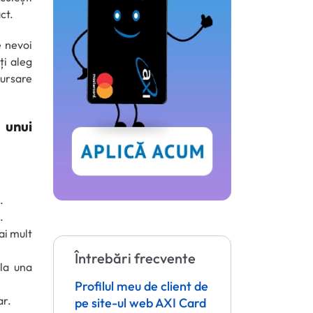
ct.
e nevoi
ți aleg
bursare
 unui
.
.
ai mult
Întrebări frecvente
 la una
Profilul meu de client de
ar.
pe site-ul web AXI Card