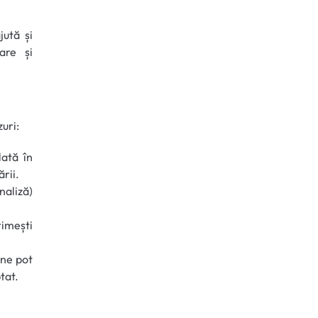
jută și
are și
uri:
lată în
rii.
aliză)
rimești
ane pot
tat.