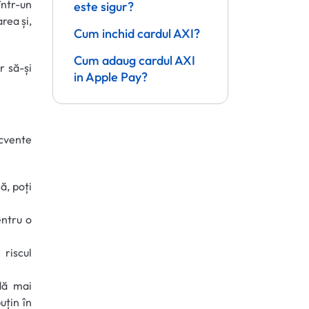
într-un
este sigur?
rea și,
Cum inchid cardul AXI?
Cum adaug cardul AXI
r să-și
in Apple Pay?
ecvente
ă, poți
entru o
riscul
dă mai
uțin în