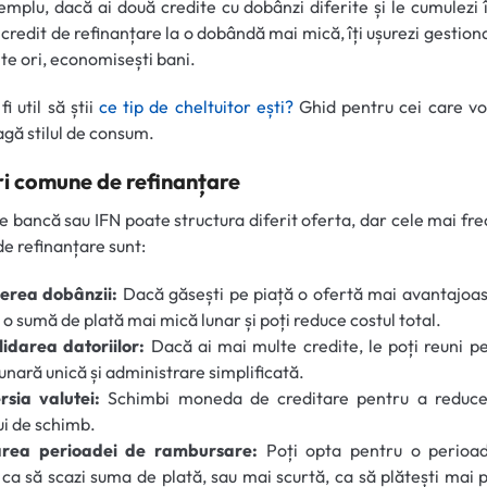
mplu, dacă ai două credite cu dobânzi diferite și le cumulezi 
TAB)
 credit de refinanțare la o dobândă mai mică, îți ușurezi gestiona
te ori, economisești bani.
i util să știi
ce tip de cheltuitor ești?
Ghid pentru cei care vo
agă stilul de consum.
ri comune de refinanțare
e bancă sau IFN poate structura diferit oferta, dar cele mai fr
 de refinanțare sunt:
erea dobânzii:
Dacă găsești pe piață o ofertă mai avantajoas
 o sumă de plată mai mică lunar și poți reduce costul total.
idarea datoriilor:
Dacă ai mai multe credite, le poți reuni p
lunară unică și administrare simplificată.
rsia valutei:
Schimbi moneda de creditare pentru a reduce 
ui de schimb.
area perioadei de rambursare:
Poți opta pentru o perioa
 ca să scazi suma de plată, sau mai scurtă, ca să plătești mai p