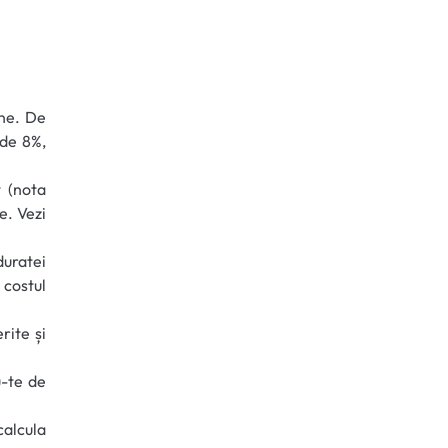
ine. De
 de 8%,
t (nota
e. Vezi
uratei
 costul
rite și
u-te de
calcula