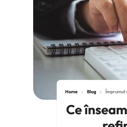
Home
Blog
Împrumut 
Ce înseamn
refi