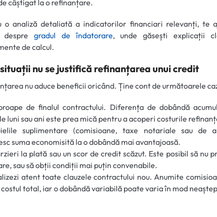
 de câștigat la o refinanțare.
 o analiză detaliată a indicatorilor financiari relevanți, te a
l despre
gradul de îndatorare
, unde găsești explicații cl
mente de calcul.
 situații nu se justifică refinanțarea unui credit
nțarea nu aduce beneficii oricând. Ține cont de următoarele caz
proape de finalul contractului. Diferența de dobândă acumu
le luni sau ani este prea mică pentru a acoperi costurile refinanță
uielile suplimentare (comisioane, taxe notariale sau de an
sc suma economisită la o dobândă mai avantajoasă.
ârzieri la plată sau un scor de credit scăzut. Este posibil să nu p
re, sau să obții condiții mai puțin convenabile.
lizezi atent toate clauzele contractului nou. Anumite comisio
 costul total, iar o dobândă variabilă poate varia în mod neaștep