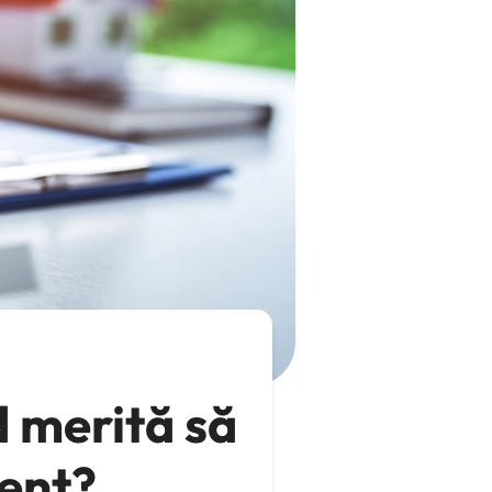
d merită să
tent?