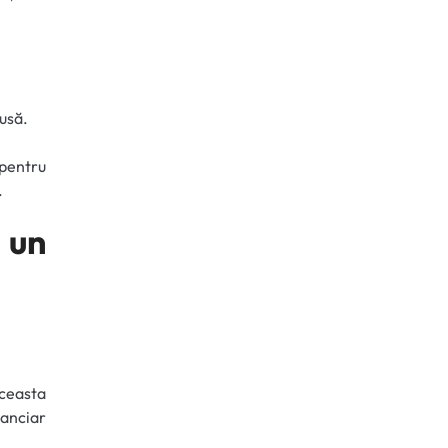
usă.
 pentru
.
 un
ceasta
nanciar