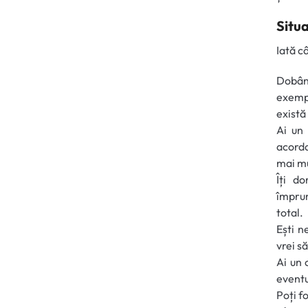
Situa
Iată c
Dobând
exempl
există
Ai un 
acorda
mai m
Îți d
împrum
total.
Ești n
vrei să
Ai un 
eventu
Poți f