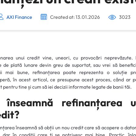
AXI Finance
Created at: 13.01.2026
3023
onarea unui credit vine, uneori, cu provocări neprevăzute. 
 de plată lunare devin greu de suportat, sau vrei să benefic
ții mai bune, refinanțarea poate reprezenta o soluție pra
eră, în acest articol, ce presupune acest proces, când ar p
it pentru tine și cum să iei decizii informate legate de banii tăi.
 înseamnă refinanțarea u
edit?
nțarea înseamnă să obții un nou credit care să acopere o dato
 dar în condiții care ți se potrivesc mai bine. Practic, înlo