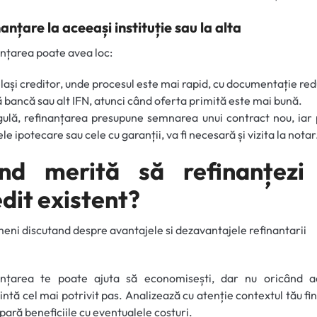
anțare la aceeași instituție sau la alta
nțarea poate avea loc:
lași creditor, unde procesul este mai rapid, cu documentație red
ă bancă sau alt IFN, atunci când oferta primită este mai bună.
ulă, refinanțarea presupune semnarea unui contract nou, iar
le ipotecare sau cele cu garanții, va fi necesară și vizita la notar
nd merită să refinanțezi
dit existent?
anțarea te poate ajuta să economisești, dar nu oricând a
intă cel mai potrivit pas. Analizează cu atenție contextul tău fi
pară beneficiile cu eventualele costuri.