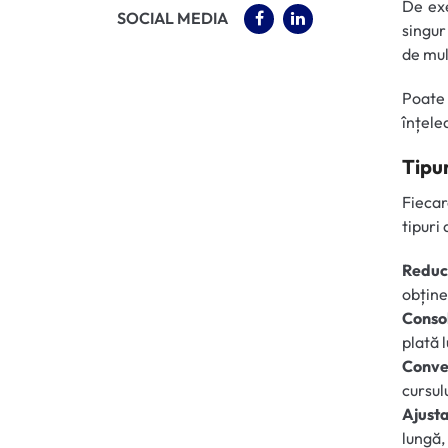
De exe
(OPENS IN A NEW TAB)
(OPENS IN A NEW 
SOCIAL MEDIA
singur
de mul
Poate f
înțele
Tipu
Fiecar
tipuri
Reduc
obține
Consol
plată 
Conve
cursul
Ajust
lungă,