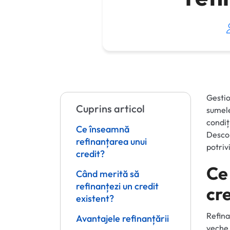
Gesti
Cuprins articol
sumele
condi
Ce înseamnă
Descop
refinanțarea unui
potriv
credit?
Ce
Când merită să
refinanțezi un credit
cr
existent?
Refina
Avantajele refinanțării
veche,