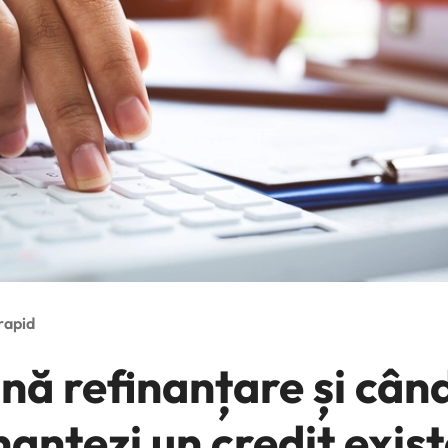
rapid
ă refinanțare și cân
nanțezi un credit exis