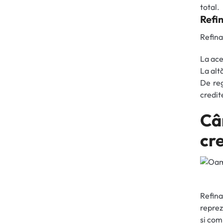
total.
Refin
Refina
La ace
La alt
De reg
credite
Câ
cre
Refin
reprez
și com