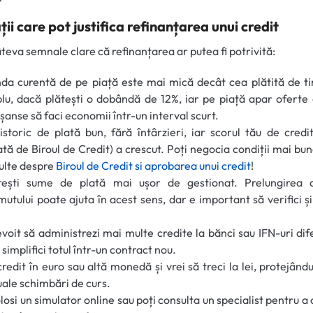
ții care pot justifica refinanțarea unui credit
âteva semnale clare că refinanțarea ar putea fi potrivită:
a curentă de pe piață este mai mică decât cea plătită de t
u, dacă plătești o dobândă de 12%, iar pe piață apar oferte
 șanse să faci economii într-un interval scurt.
istoric de plată bun, fără întârzieri, iar scorul tău de credi
tă de Biroul de Credit) a crescut. Poți negocia condiții mai bun
ulte despre
Biroul de Credit si aprobarea unui credit
!
orești sume de plată mai ușor de gestionat. Prelungirea d
utului poate ajuta în acest sens, dar e important să verifici și
evoit să administrezi mai multe credite la bănci sau IFN-uri dife
 simplifici totul într-un contract nou.
credit în euro sau altă monedă și vrei să treci la lei, protejând
ale schimbări de curs.
olosi un simulator online sau poți consulta un specialist pentru a 