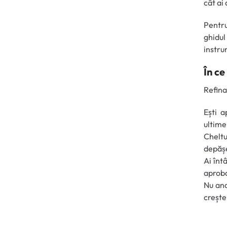
cât ai
Pentru
ghidu
instru
În ce
Refina
Ești a
ultime
Chelt
depășe
Ai înt
aproba
Nu ana
crește