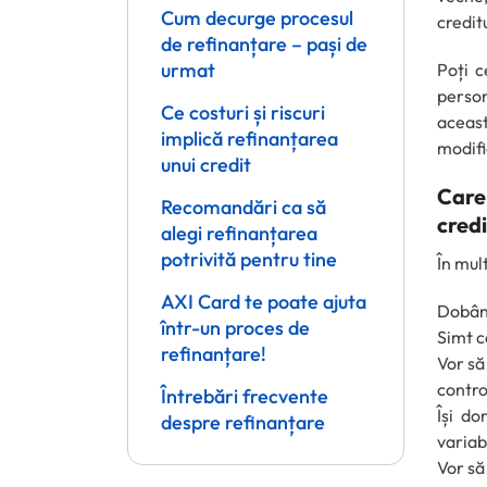
Cum decurge procesul
credit
de refinanțare – pași de
urmat
Poți c
person
Ce costuri și riscuri
aceast
implică refinanțarea
modifi
unui credit
Care
Recomandări ca să
credi
alegi refinanțarea
potrivită pentru tine
În mul
AXI Card te poate ajuta
Dobânz
într-un proces de
Simt c
refinanțare!
Vor să
contro
Întrebări frecvente
Își do
despre refinanțare
variab
Vor să