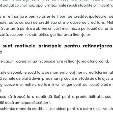
ul actual cu unul nou, apoi urmezi noile reguli stabilite prin contra
ere refinanțare pentru diferite tipuri de credite: ipotecare, d
ale, auto, carduri de credit sau alte produse de creditare. Mul
ă variantă pentru a obține un cost mai mic, o perioadă de ram
cată, sau pentru a simplifica gestionarea finanțelor.
 sunt motivele principale pentru refinanțarea
t
te cazuri, oamenii iau în considerare refinanțarea atunci când:
ile disponibile scad față de momentul obținerii creditului inițial
ă sumele de plată devin prea mari și caută metode de a le ajusta
 grupeze mai multe credite într-un singur contract, ca să aibă m
l.
resc să treacă la o dobândă fixă pentru predictibilitate, sau
ilă dacă anticipează scăderi.
 schimbe moneda creditului, de obicei pentru a evita riscul valut