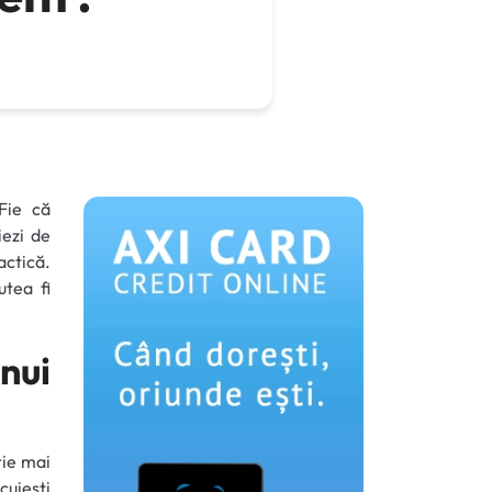
Fie că
iezi de
ctică.
utea fi
nui
rie mai
cuiești