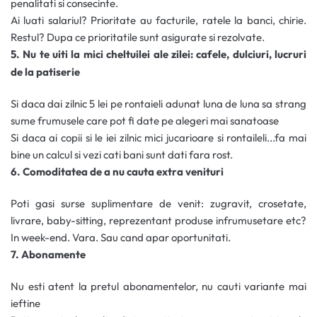
penalitati si consecinte.
Ai luati salariul? Prioritate au facturile, ratele la banci, chirie.
Restul? Dupa ce prioritatile sunt asigurate si rezolvate.
5. Nu te uiti la mici cheltuilei ale zilei: cafele, dulciuri, lucruri
de la patiserie
Si daca dai zilnic 5 lei pe rontaieli adunat luna de luna sa strang
sume frumusele care pot fi date pe alegeri mai sanatoase
Si daca ai copii si le iei zilnic mici jucarioare si rontaileli...fa mai
bine un calcul si vezi cati bani sunt dati fara rost.
6. Comoditatea de a nu cauta extra venituri
Poti gasi surse suplimentare de venit: zugravit, crosetate,
livrare, baby-sitting, reprezentant produse infrumusetare etc?
In week-end. Vara. Sau cand apar oportunitati.
7. Abonamente
Nu esti atent la pretul abonamentelor, nu cauti variante mai
ieftine