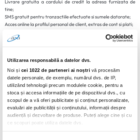
Livrare gratuita a cardului de credit la adresa furnizata de
tine;
SMS gratuit pentru tranzactiile efectuate si sumele datorate;
Acces online la profilul personal de client, extras de cont si plati;
Servicii non-stop pentru client – asistenta tehnica.
Solicita AXI Card
:
cardul de credit cu limita de pana la 3000
RON
.
Utilizarea responsabilă a datelor dvs.
0 comentarii
Noi și
cei 1022 de parteneri ai noștri
vă procesăm
datele personale, de exemplu, numărul dvs. de IP,
utilizând tehnologii precum modulele cookie, pentru a
stoca și accesa informațiile de pe dispozitivul dvs., cu
scopul de a vă oferi publicitate și conținut personalizate,
evaluări ale publicității și conținutului, informații despre
audiență și dezvoltare de produse. Puteți alege cine și cu
ce scopuri poate utiliza datele dvs.
Dacă ne permiteți, am dori, de asemenea: