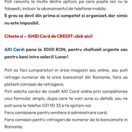
Poti renunta la multe dintre optiuni, pe care poate nici nu le
folosesti, inclusiv la abonamentul de telefonie mobila.
E greu sa devii din prima si cumpatat si organizat, dar nimic
nu este imposibil.
Citeste si -
GHID Card de CREDIT: click aici!
AXI Card
: pana la 3000 RON, pentru cheltuieli urgente sau
pentru bani intre salarii! Lunar!
Poti sa faci cumparaturi in orice magazin sau online, sau poti
retrage numerar de la orice bancomat din Romania, fara sa
platesti comision de retragere;
Poti solicita cardul de credit AXI Card online prin completarea
unui formular simplu, dupa care te vom suna cu detalii; sau ne
poti suna la telefon 031 90 33 si te ajutam noi
Fara comisioane pentru emitere si administrare card;
Fara comision pentru retrageri de numerar de la bancomate in
Romania;