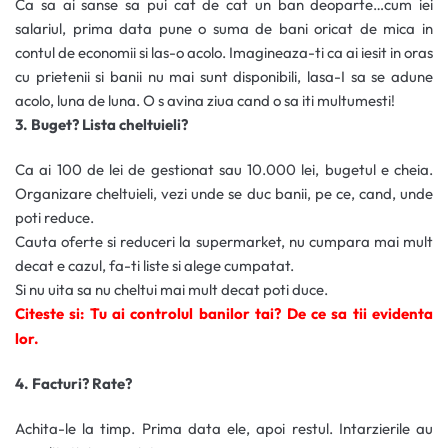
Ca sa ai sanse sa pui cat de cat un ban deoparte…cum iei
salariul, prima data pune o suma de bani oricat de mica in
contul de economii si las-o acolo. Imagineaza-ti ca ai iesit in oras
cu prietenii si banii nu mai sunt disponibili, lasa-I sa se adune
acolo, luna de luna. O s avina ziua cand o sa iti multumesti!
3. Buget? Lista cheltuieli?
Ca ai 100 de lei de gestionat sau 10.000 lei, bugetul e cheia.
Organizare cheltuieli, vezi unde se duc banii, pe ce, cand, unde
poti reduce.
Cauta oferte si reduceri la supermarket, nu cumpara mai mult
decat e cazul, fa-ti liste si alege cumpatat.
Si nu uita sa nu cheltui mai mult decat poti duce.
Citeste si: Tu ai controlul banilor tai? De ce sa tii evidenta
lor.
4. Facturi? Rate?
Achita-le la timp. Prima data ele, apoi restul. Intarzierile au