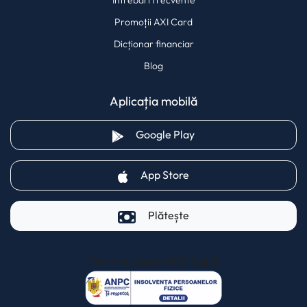
Întrebări frecvente
Promoții AXI Card
Dicționar financiar
Blog
Aplicația mobilă
(opens in a new tab)
Google Play
(opens in a new tab)
App Store
Plătește
Pentru clienții AXI Card
(opens in a new t