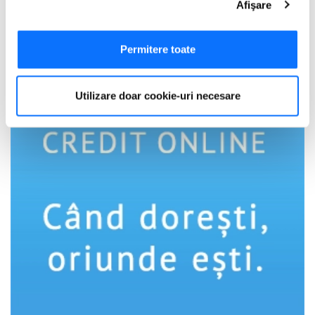
Adauga Comentariu
Afişare
Să colectăm informațiile cu privire la locația dvs.
geografică cu o exactitate de până la câțiva metri
Să vă identificăm dispozitivul scanândul-l în mod
Permitere toate
activ după caracteristici specifice (amprentare)
Găsiți mai multe informații despre procesarea datelor
Utilizare doar cookie-uri necesare
dvs. personale și configurați-vă preferințele la
secțiunea
cu detalii
. Vă puteți modifica sau retrage oricând acordul
din Declarația despre modulele cookie.
Utilizam cookie-uri pentru a personaliza experienta dvs.
pe website, pentru a analiza traficul pe website, precum
si pentru activitatea noastra de publicitate online.
Folosind site-ul fără a modifica setările referitoare la
cookie-uri înseamnă că sunteti de acord cu folosirea
acestora.
Află mai multe aici
.