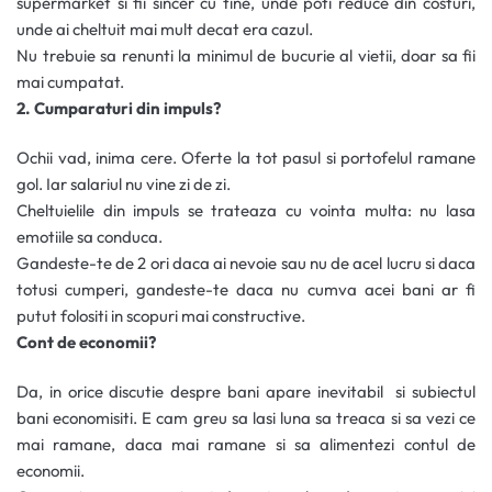
supermarket si fii sincer cu tine, unde poti reduce din costuri,
unde ai cheltuit mai mult decat era cazul.
Nu trebuie sa renunti la minimul de bucurie al vietii, doar sa fii
mai cumpatat.
2. Cumparaturi din impuls?
Ochii vad, inima cere. Oferte la tot pasul si portofelul ramane
gol. Iar salariul nu vine zi de zi.
Cheltuielile din impuls se trateaza cu vointa multa: nu lasa
emotiile sa conduca.
Gandeste-te de 2 ori daca ai nevoie sau nu de acel lucru si daca
totusi cumperi, gandeste-te daca nu cumva acei bani ar fi
putut folositi in scopuri mai constructive.
Cont de economii?
Da, in orice discutie despre bani apare inevitabil si subiectul
bani economisiti. E cam greu sa lasi luna sa treaca si sa vezi ce
mai ramane, daca mai ramane si sa alimentezi contul de
economii.