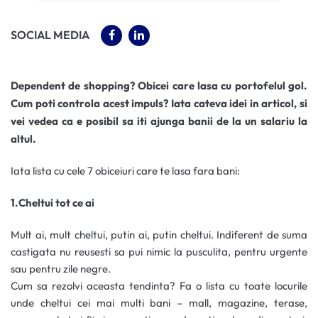
(OPENS IN A NEW TAB)
(OPENS IN A NEW TAB)
SOCIAL MEDIA
Dependent de shopping? Obicei care lasa cu portofelul gol.
Cum poti controla acest impuls? Iata cateva idei in articol, si
vei vedea ca e posibil sa iti ajunga banii de la un salariu la
altul.
Iata lista cu cele 7 obiceiuri care te lasa fara bani:
1.Cheltui tot ce ai
Mult ai, mult cheltui, putin ai, putin cheltui. Indiferent de suma
castigata nu reusesti sa pui nimic la pusculita, pentru urgente
sau pentru zile negre.
Cum sa rezolvi aceasta tendinta? Fa o lista cu toate locurile
unde cheltui cei mai multi bani – mall, magazine, terase,