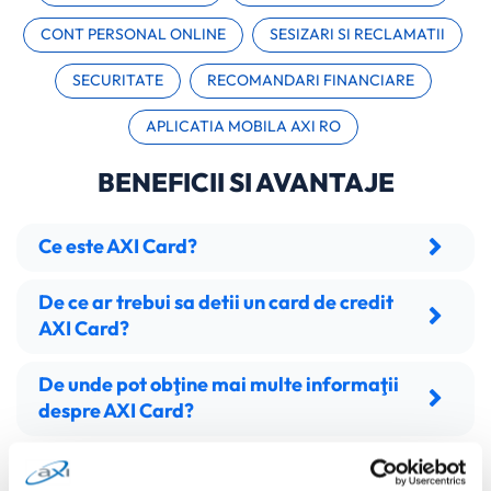
CONT PERSONAL ONLINE
SESIZARI SI RECLAMATII
SECURITATE
RECOMANDARI FINANCIARE
APLICATIA MOBILA AXI RO
BENEFICII SI AVANTAJE
Ce este AXI Card?
De ce ar trebui sa detii un card de credit
AXI Card?
De unde pot obţine mai multe informaţii
despre AXI Card?
Ce este Google Pay™?