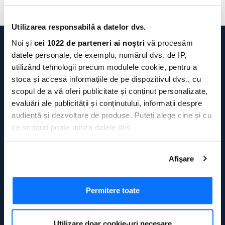
Utilizarea responsabilă a datelor dvs.
Noi și
cei 1022 de parteneri ai noștri
vă procesăm
datele personale, de exemplu, numărul dvs. de IP,
Acasă
/
Centru Asistență: Răspunsuri despre credite și carduri |
/
BENEFICII SI AVANTAJE
utilizând tehnologii precum modulele cookie, pentru a
stoca și accesa informațiile de pe dispozitivul dvs., cu
Credite AXI Card
scopul de a vă oferi publicitate și conținut personalizate,
evaluări ale publicității și conținutului, informații despre
Credit NON STOP
audiență și dezvoltare de produse. Puteți alege cine și cu
Credit cu buletinul
ce scopuri poate utiliza datele dvs.
Credit urgent online
Dacă ne permiteți, am dori, de asemenea:
Card de credit nebancar
Afişare
Să colectăm informațiile cu privire la locația dvs.
Credit fulger
geografică cu o exactitate de până la câțiva metri
Să vă identificăm dispozitivul scanândul-l în mod
Permitere toate
Despre noi
activ după caracteristici specifice (amprentare)
Găsiți mai multe informații despre procesarea datelor
Cine suntem?
Utilizare doar cookie-uri necesare